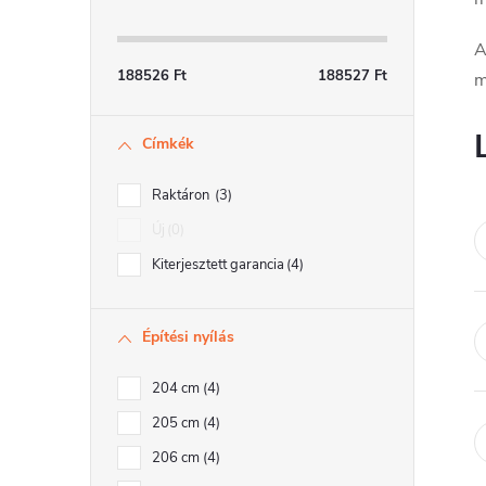
a
A
l
188526
Ft
188527
Ft
m
s
Címkék
ó
p
Raktáron
3
a
Új
0
Kiterjesztett garancia
4
n
e
Építési nyílás
l
204 cm
4
205 cm
4
206 cm
4