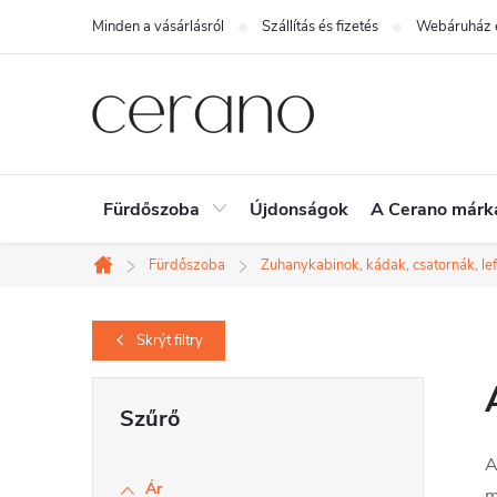
Ugrás
Minden a vásárlásról
Szállítás és fizetés
Webáruház é
a
fő
tartalomhoz
Fürdőszoba
Újdonságok
A Cerano márk
Fürdőszoba
Zuhanykabinok, kádak, csatornák, le
Kezdőlap
Skrýt
filtry
O
l
A
d
Ár
m