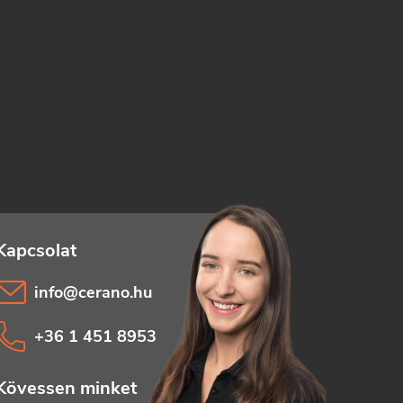
info
@
cerano.hu
+36 1 451 8953