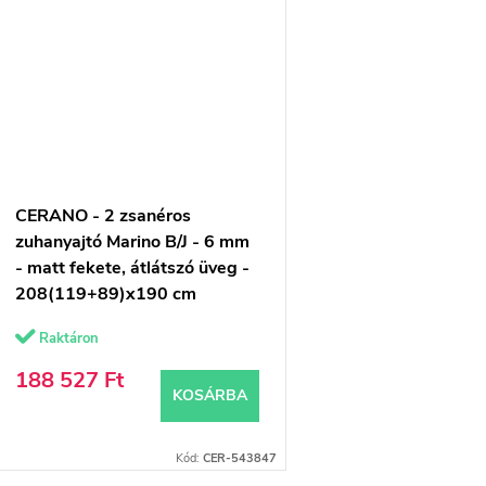
a
CERANO - 2 zsanéros
zuhanyajtó Marino B/J - 6 mm
- matt fekete, átlátszó üveg -
208(119+89)x190 cm
Raktáron
188 527 Ft
KOSÁRBA
Kód:
CER-543847