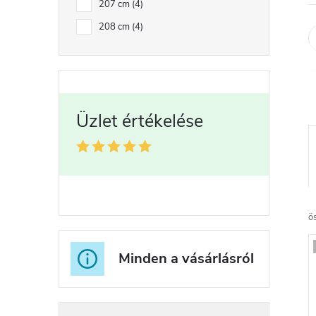
207 cm
4
208 cm
4
r
ö
Minden a vásárlásról
r