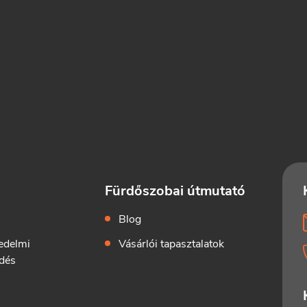
Fürdőszobai útmutató
k
Blog
edelmi
Vásárlói tapasztalatok
dés