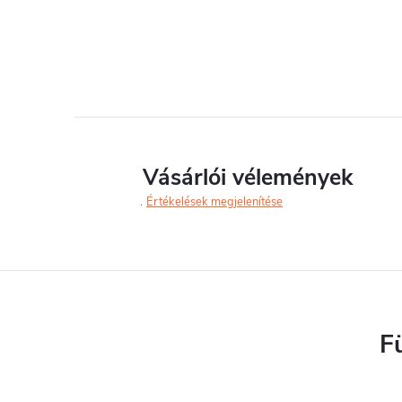
i
t
Vásárlói vélemények
Értékelések megjelenítése
i
r
F
í