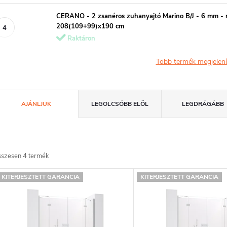
CERANO - 2 zsanéros zuhanyajtó Marino B/J - 6 mm - ma
208(109+99)x190 cm
Raktáron
Több termék megjelen
T
AJÁNLJUK
LEGOLCSÓBB ELÖL
LEGDRÁGÁBB
e
m
sszesen
4
termék
T
é
KITERJESZTETT GARANCIA
KITERJESZTETT GARANCIA
e
k
e