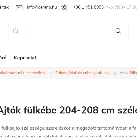
info@cerano.hu
+36 1 451 8953
rtékelése
Egyedi árazás
Áru visszaküldése és reklamáció
Ál
áról
Kapcsolat
folyócsatornák, tartozékok
Zuhanyfalak és zuhanykabinok
Ajtók fül
Ajtók fülkébe 204-208 cm szél
 fülkeajtó szélessége szereléskor a megadott tartományban a fa
éret az ajtó legnagyobb lehetséges szélességét jelöli, nem pedig 