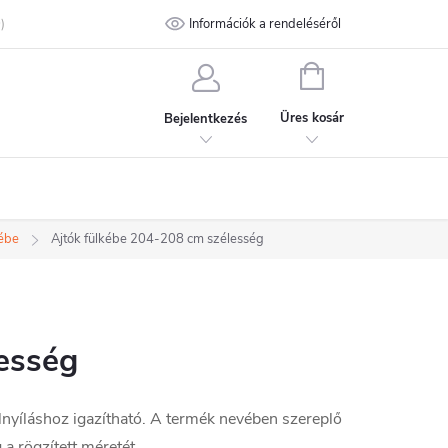
talános Szerződési Feltételek
Információk a rendeléséről
Adatvédelmi feltételek
Kapcsolat
KOSÁR
Üres kosár
Bejelentkezés
kébe
Ajtók fülkébe 204-208 cm szélesség
esség
lnyíláshoz igazítható. A termék nevében szereplő
a rögzített méretét.