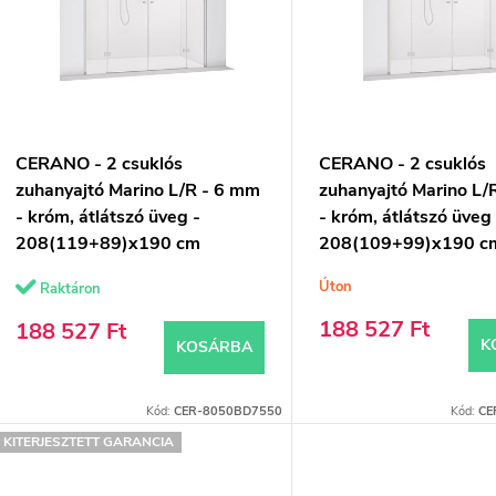
m
k
é
k
e
e
n
CERANO - 2 csuklós
CERANO - 2 csuklós
k
d
zuhanyajtó Marino L/R - 6 mm
zuhanyajtó Marino L/
- króm, átlátszó üveg -
- króm, átlátszó üveg
e
208(119+89)x190 cm
208(109+99)x190 c
z
Úton
Raktáron
s
é
188 527 Ft
188 527 Ft
K
KOSÁRBA
s
á
e
Kód:
CER-8050BD7550
Kód:
CE
KITERJESZTETT GARANCIA