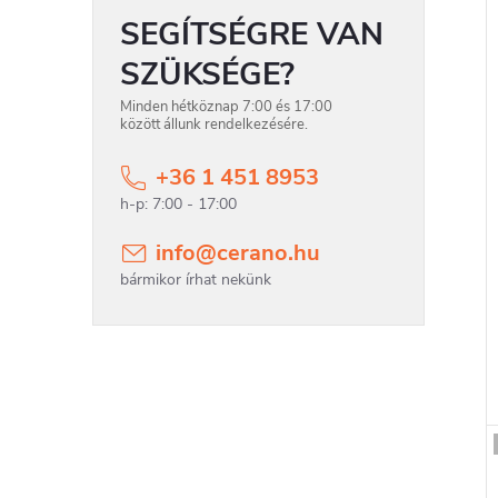
SEGÍTSÉGRE VAN
r
SZÜKSÉGE?
Minden hétköznap 7:00 és 17:00
között állunk rendelkezésére.
+36 1 451 8953
l
info
@
cerano.hu
i
t
j