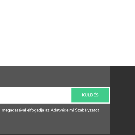
KÜLDÉS
m megadásával elfogadja az
Adatvédelmi Szabályzatot