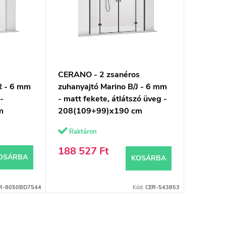
CERANO - 2 zsanéros
R - 6 mm
zuhanyajtó Marino B/J - 6 mm
 -
- matt fekete, átlátszó üveg -
m
208(109+99)x190 cm
Raktáron
188 527 Ft
OSÁRBA
KOSÁRBA
R-8050BD7544
Kód:
CER-543853