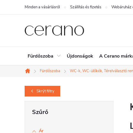
Ugrás
Minden a vásárlásról
Szállítás és fizetés
Webáruház é
a
fő
tartalomhoz
Fürdőszoba
Újdonságok
A Cerano márk
Fürdőszoba
WC-k, WC-ülőkék, Térelválasztó re
Kezdőlap
Skrýt
filtry
O
l
d
Ár