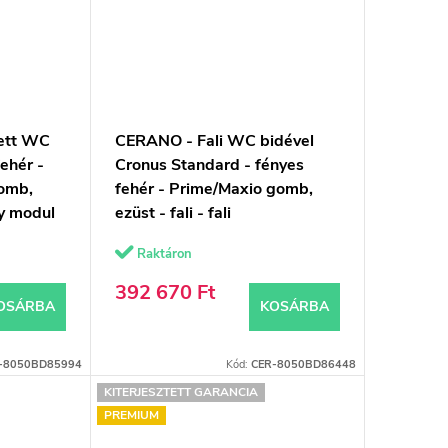
ett WC
CERANO - Fali WC bidével
fehér -
Cronus Standard - fényes
omb,
fehér - Prime/Maxio gomb,
ny modul
ezüst - fali - fali
rton -
beépítés/gipszkarton -
Raktáron
59,3x38,4 cm
392 670 Ft
OSÁRBA
KOSÁRBA
-8050BD85994
Kód:
CER-8050BD86448
KITERJESZTETT GARANCIA
PREMIUM