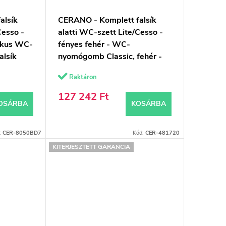
alsík
CERANO - Komplett falsík
Cesso -
alatti WC-szett Lite/Cesso -
zikus WC-
fényes fehér - WC-
alsík
nyomógomb Classic, fehér -
 49x36 cm
falsík előtti/gipszkarton -
Raktáron
49x36 cm
127 242 Ft
OSÁRBA
KOSÁRBA
:
CER-8050BD7
Kód:
CER-481720
KITERJESZTETT GARANCIA