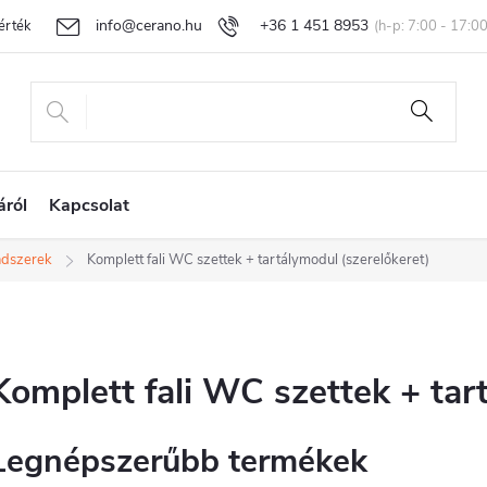
info@cerano.hu
+36 1 451 8953
rtékelése
Egyedi árazás
Áru visszaküldése és reklamáció
Ál
áról
Kapcsolat
ndszerek
Komplett fali WC szettek + tartálymodul (szerelőkeret)
Komplett fali WC szettek + tar
Legnépszerűbb termékek