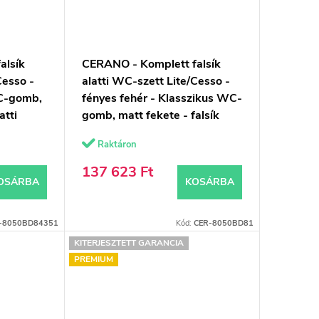
alsík
CERANO - Komplett falsík
Cesso -
alatti WC-szett Lite/Cesso -
WC-gomb,
fényes fehér - Klasszikus WC-
atti
gomb, matt fekete - falsík
előtti/gipszkarton - 49x36 cm
Raktáron
137 623 Ft
OSÁRBA
KOSÁRBA
-8050BD84351
Kód:
CER-8050BD81
KITERJESZTETT GARANCIA
PREMIUM