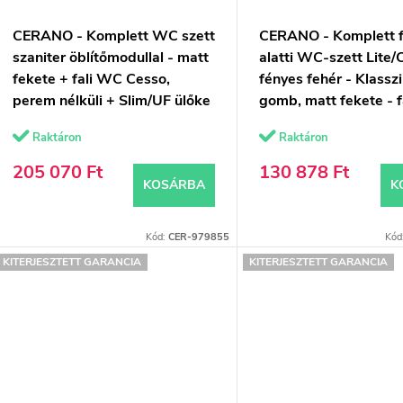
CERANO - Komplett WC szett
CERANO - Komplett f
szaniter öblítőmodullal - matt
alatti WC-szett Lite/
fekete + fali WC Cesso,
fényes fehér - Klass
perem nélküli + Slim/UF ülőke
gomb, matt fekete - f
- fényes fekete - 49x36 cm
előtti/gipszkarton -
Raktáron
Raktáron
205 070 Ft
130 878 Ft
KOSÁRBA
K
Kód:
CER-979855
Kód
KITERJESZTETT GARANCIA
KITERJESZTETT GARANCIA