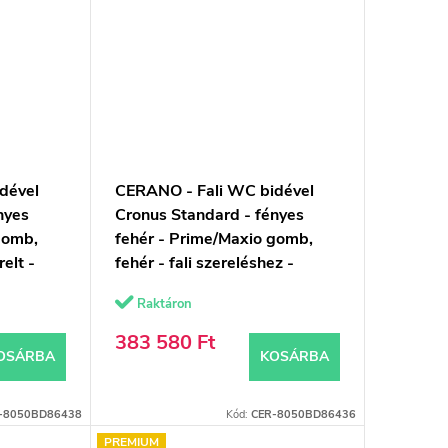
dével
CERANO - Fali WC bidével
nyes
Cronus Standard - fényes
gomb,
fehér - Prime/Maxio gomb,
relt -
fehér - fali szereléshez -
on -
59,3x38,4 cm
Raktáron
383 580 Ft
OSÁRBA
KOSÁRBA
-8050BD86438
Kód:
CER-8050BD86436
PREMIUM