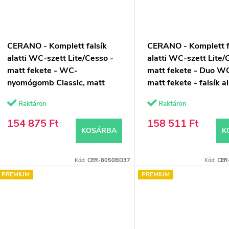
CERANO - Komplett falsík
CERANO - Komplett f
alatti WC-szett Lite/Cesso -
alatti WC-szett Lite/
matt fekete - WC-
matt fekete - Duo 
nyomógomb Classic, matt
matt fekete - falsík al
fekete - falsík
beépítés - 49x36 cm
Raktáron
Raktáron
előtti/gipszkarton - 49x36 cm
154 875 Ft
158 511 Ft
KOSÁRBA
K
Kód:
CER-8050BD37
Kód:
CER
PREMIUM
PREMIUM