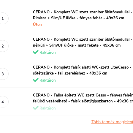
CERANO - Komplett WC szett szaniter öblítőmodullal - 
Rimless + Slim/UF ülőke - fényes fehér - 49x36 cm
Úton
CERANO - Komplett WC szett szaniter öblítőmodullal -
nélküli + Slim/UF ülőke - matt fekete - 49x36 cm
Raktáron
CERANO - Komplett falsík alatti WC-szett Lite/Cesso -
sötétszürke - fali szereléshez - 49x36 cm
Raktáron
CERANO - Falba épített WC szett Cesso - fényes fehér
felülről vezérelhető - falsík előtti/gipszkarton - 49x36 
Raktáron
Több termék megjelen