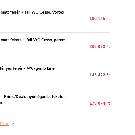
matt fehér + fali WC Cesso, Vortex
190 145 Ft
 matt fekete + fali WC Cesso, perem
205 070 Ft
 fényes fehér - WC-gomb Line,
145 422 Ft
 - Prime/Dualo nyomógomb, fekete -
cm
170 874 Ft
ítése