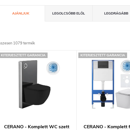
T
AJÁNLJUK
LEGOLCSÓBB ELÖL
LEGDRÁGÁBB
e
m
sszesen
1079
termék
T
é
KITERJESZTETT GARANCIA
KITERJESZTETT GARANCIA
e
k
e
m
k
é
k
e
e
n
CERANO - Komplett WC szett
CERANO - Komplett f