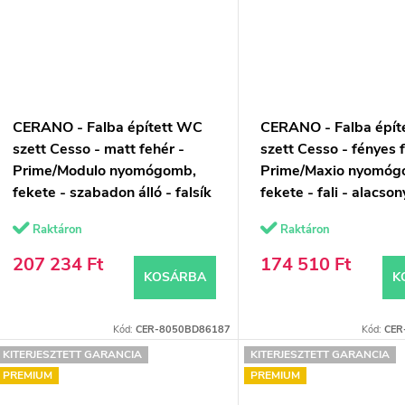
CERANO - Falba épített WC
CERANO - Falba épít
szett Cesso - matt fehér -
szett Cesso - fényes 
Prime/Modulo nyomógomb,
Prime/Maxio nyomóg
fekete - szabadon álló - falsík
fekete - fali - alacso
előtti beépítés/gipszkarton -
- falsík előtti/gipszka
Raktáron
Raktáron
49x36 cm
49x36 cm
207 234 Ft
174 510 Ft
KOSÁRBA
K
Kód:
CER-8050BD86187
Kód:
CER
KITERJESZTETT GARANCIA
KITERJESZTETT GARANCIA
PREMIUM
PREMIUM