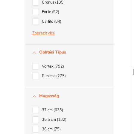
Cronus
135
Forte
92
l
Carlito
84
i
Zobrazit
t
Öblítési Típus
Vortex
792
j
Rimless
275
Magasság
37 cm
633
35,5 cm
132
36 cm
75