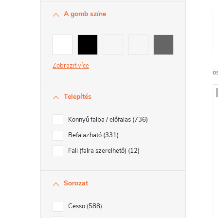
A gomb színe
r
Zobrazit
ö
Telepítés
Könnyű falba / előfalas
736
r
Befalazható
331
Fali (falra szerelhető)
12
r
Sorozat
Cesso
588