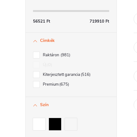
a
l
56521
Ft
719910
Ft
s
Címkék
ó
p
Raktáron
981
a
Új
0
Kiterjesztett garancia
516
n
Premium
675
e
l
Szín