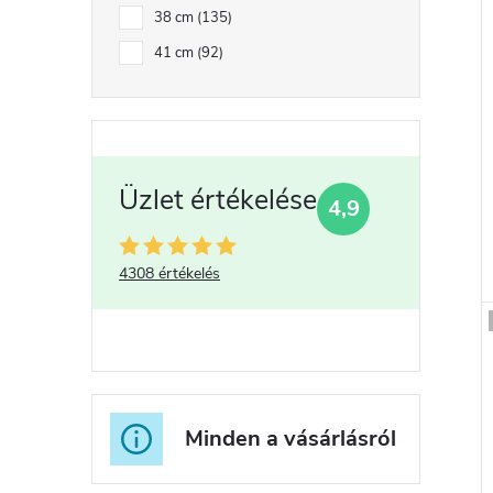
38 cm
135
41 cm
92
4,9
4308 értékelés
Minden a vásárlásról