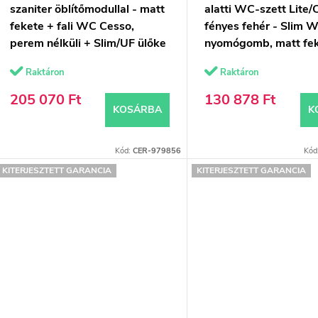
k
d
szaniter öblítőmodullal - matt
alatti WC-szett Lite/
fekete + fali WC Cesso,
fényes fehér - Slim 
e
perem nélküli + Slim/UF ülőke
nyomógomb, matt fek
- matt fekete - 49x36 cm
falsík előtti/gipszkart
z
Raktáron
Raktáron
49x36 cm
s
é
205 070 Ft
130 878 Ft
KOSÁRBA
K
s
á
e
Kód:
CER-979856
Kód
KITERJESZTETT GARANCIA
KITERJESZTETT GARANCIA
a