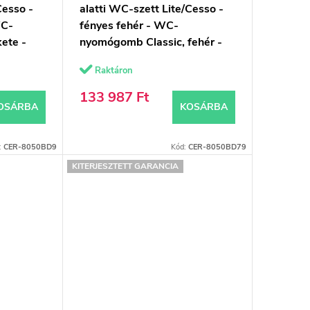
Cesso -
alatti WC-szett Lite/Cesso -
WC-
fényes fehér - WC-
ete -
nyomógomb Classic, fehér -
on -
falsík előtti/gipszkarton -
Raktáron
49x36 cm
133 987 Ft
OSÁRBA
KOSÁRBA
:
CER-8050BD9
Kód:
CER-8050BD79
KITERJESZTETT GARANCIA