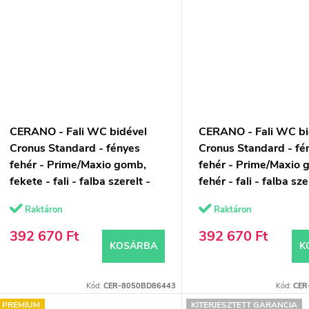
CERANO - Fali WC bidével
CERANO - Fali WC bi
Cronus Standard - fényes
Cronus Standard - fé
fehér - Prime/Maxio gomb,
fehér - Prime/Maxio 
fekete - fali - falba szerelt -
fehér - fali - falba sze
falsík előtti/gipszkarton -
falsík előtti/gipszkart
Raktáron
Raktáron
59,3x38,4 cm
59,3x38,4 cm
392 670 Ft
392 670 Ft
KOSÁRBA
K
Kód:
CER-8050BD86443
Kód:
CER
PREMIUM
KITERJESZTETT GARANCIA