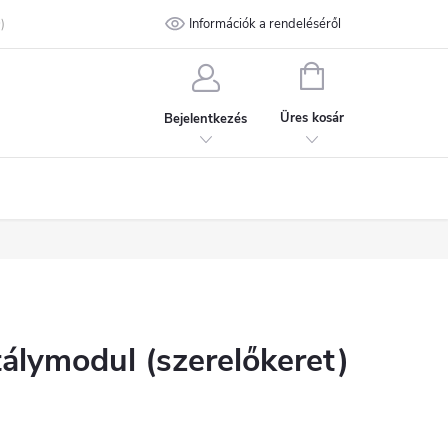
talános Szerződési Feltételek
Információk a rendeléséről
Adatvédelmi feltételek
Kapcsolat
KOSÁR
Üres kosár
Bejelentkezés
tálymodul (szerelőkeret)