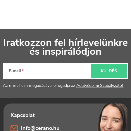
L
Iratkozzon fel hírlevelünkre
á
és inspirálódjon
b
l
E-mail
KÜLDÉS
é
Az e-mail cím megadásával elfogadja az
Adatvédelmi Szabályzatot
c
info
@
cerano.hu