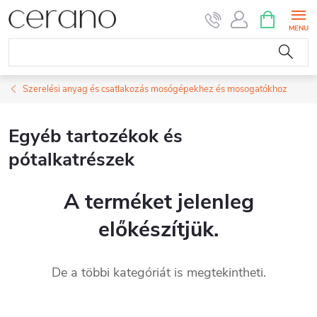
Ugrás
KOSÁR
a
fő
tartalomhoz
Szerelési anyag és csatlakozás mosógépekhez és mosogatókhoz
Egyéb tartozékok és
pótalkatrészek
A terméket jelenleg
előkészítjük.
De a többi kategóriát is megtekintheti.