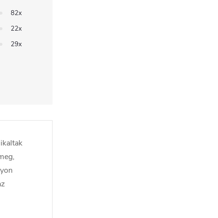
82x
22x
29x
ikaltak
 meg,
gyon
az