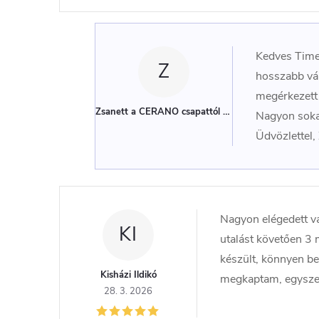
n
y
Kedves Timea
e
Z
hosszabb vár
k
megérkezett
Zsanett a CERANO csapattól
(Adminisztrátor)
Nagyon sokat
l
Üdvözlettel
i
s
t
Nagyon elégedett v
á
KI
utalást követően 3
j
készült, könnyen b
Kisházi Ildikó
megkaptam, egyszer
a
28. 3. 2026