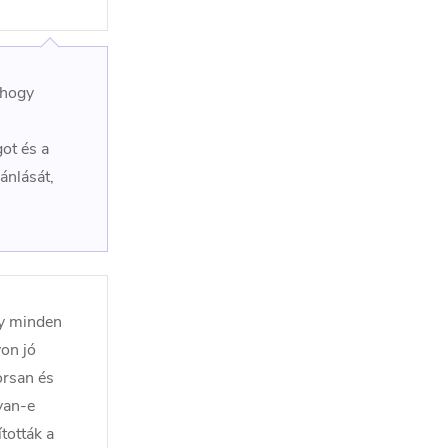
 hogy
l
ot és a
ánlását,
gy minden
yon jó
orsan és
van-e
tották a