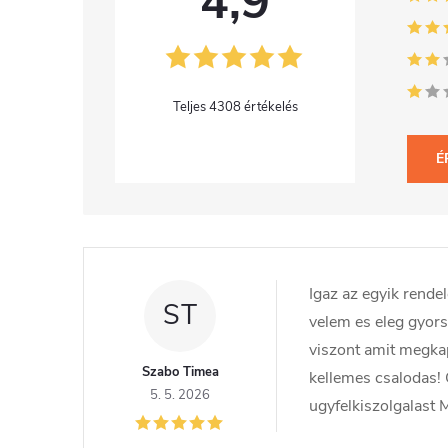
4,9
4308 értékelés
É
V
é
Igaz az egyik rend
l
ST
velem es eleg gyor
e
viszont amit megka
Szabo Timea
kellemes csalodas! 
m
5. 5. 2026
ugyfelkiszolgalast 
é