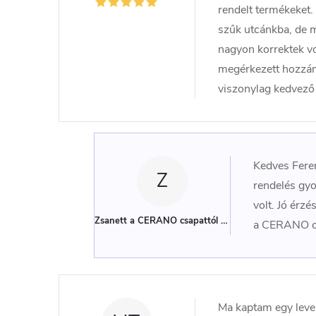
rendelt termékeket. 
szűk utcánkba, de m
nagyon korrektek vol
megérkezett hozzám 
viszonylag kedvező
Kedves Feren
Z
rendelés gyo
volt. Jó érz
Zsanett a CERANO csapattól
(Adminisztrátor)
a CERANO c
Ma kaptam egy leve