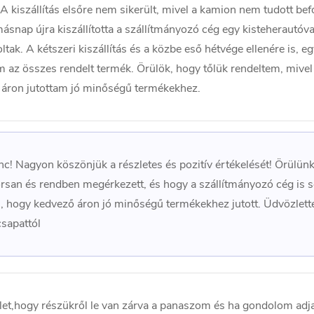
A kiszállítás elsőre nem sikerült, mivel a kamion nem tudott bef
ásnap újra kiszállította a szállítmányozó cég egy kisteherautóval
tak. A kétszeri kiszállítás és a közbe eső hétvége ellenére is, egy
az összes rendelt termék. Örülök, hogy tőlük rendeltem, mivel
 áron jutottam jó minőségű termékekhez.
c! Nagyon köszönjük a részletes és pozitív értékelését! Örülünk
rsan és rendben megérkezett, és hogy a szállítmányozó cég is 
és, hogy kedvező áron jó minőségű termékekhez jutott. Üdvözlette
sapattól
let,hogy részükről le van zárva a panaszom és ha gondolom ad