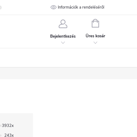
talános Szerződési Feltételek
Információk a rendeléséről
Adatvédelmi feltételek
Kapcsolat
KOSÁR
Üres kosár
Bejelentkezés
3932x
243x