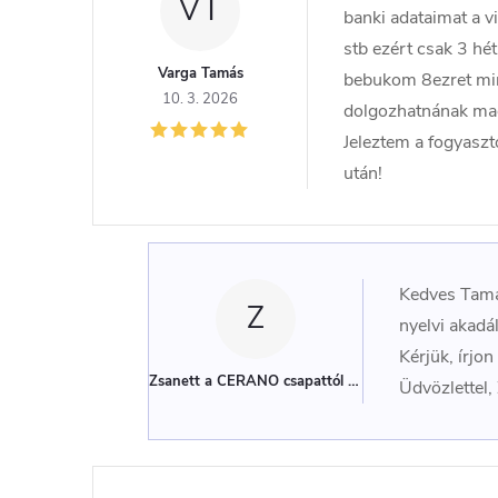
VT
banki adataimat a 
stb ezért csak 3 hé
Varga Tamás
bebukom 8ezret mint
10. 3. 2026
dolgozhatnának mag
Jeleztem a fogyaszt
után!
Kedves Tamás
Z
nyelvi akadá
Kérjük, írjo
Zsanett a CERANO csapattól
(Adminisztrátor)
Üdvözlettel