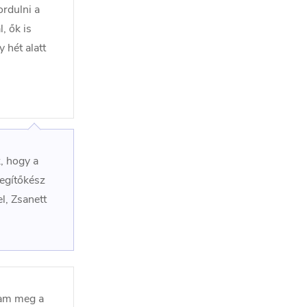
ordulni a
, ők is
 hét alatt
, hogy a
segítőkész
l, Zsanett
jam meg a