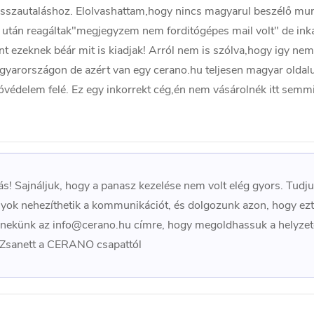
visszautaláshoz. Elolvashattam,hogy nincs magyarul beszélő mu
t után reagáltak"megjegyzem nem forditógépes mail volt" de in
 ezeknek béár mit is kiadjak! Arról nem is szólva,hogy igy nem
yarországon de azért van egy cerano.hu teljesen magyar oldal
óvédelem felé. Ez egy inkorrekt cég,én nem vásárolnék itt semm
! Sajnáljuk, hogy a panasz kezelése nem volt elég gyors. Tudju
lyok nehezíthetik a kommunikációt, és dolgozunk azon, hogy ezt 
n nekünk az info@cerano.hu címre, hogy megoldhassuk a helyzet
, Zsanett a CERANO csapattól