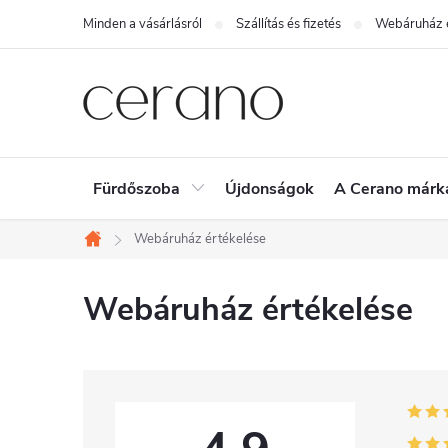
Ugrás
Minden a vásárlásról
Szállítás és fizetés
Webáruház é
a
fő
tartalomhoz
Fürdőszoba
Újdonságok
A Cerano márk
Webáruház értékelése
Kezdőlap
Webáruház értékelése