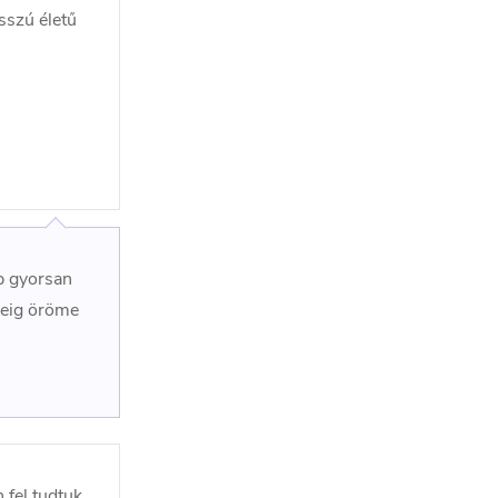
osszú életű
ep gyorsan
deig öröme
 fel tudtuk