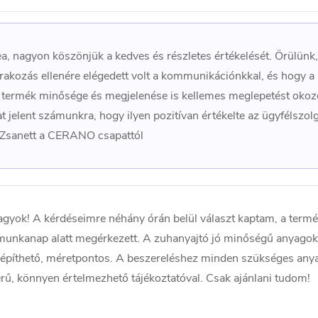
, nagyon köszönjük a kedves és részletes értékelését. Örülünk
akozás ellenére elégedett volt a kommunikációnkkal, és hogy a
 termék minősége és megjelenése is kellemes meglepetést okozo
 jelent számunkra, hogy ilyen pozitívan értékelte az ügyfélszolg
, Zsanett a CERANO csapattól
agyok! A kérdéseimre néhány órán belül választ kaptam, a termé
 munkanap alatt megérkezett. A zuhanyajtó jó minőségű anyagok
eépíthető, méretpontos. A beszereléshez minden szükséges any
ű, könnyen értelmezhető tájékoztatóval. Csak ajánlani tudom!