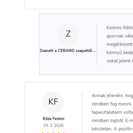
Kedves Ildik
Z
gyorsan vála
megérkezett.
Zsanett a CERANO csapattól
(Adminisztrátor)
könnyű beépí
sokat jelent
Annak ellenére, hog
KF
rendben fog menni. 
tapasztalataim volt
Kósa Ferenc
rendben zajlott. E-
19. 3. 2026
készleten. A pozitív