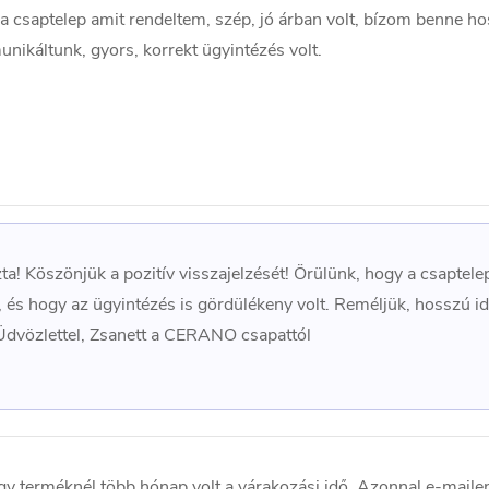
lt a csaptelep amit rendeltem, szép, jó árban volt, bízom benne h
unikáltunk, gyors, korrekt ügyintézés volt.
ta! Köszönjük a pozitív visszajelzését! Örülünk, hogy a csaptel
 és hogy az ügyintézés is gördülékeny volt. Reméljük, hosszú i
Üdvözlettel, Zsanett a CERANO csapattól
y terméknél több hónap volt a várakozási idő. Azonnal e-mailen