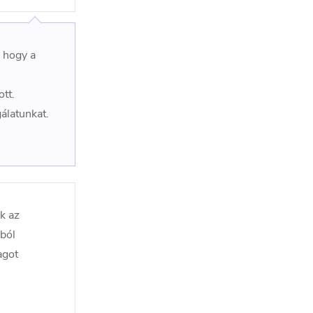
, hogy a
tt.
álatunkat.
k az
ból
agot