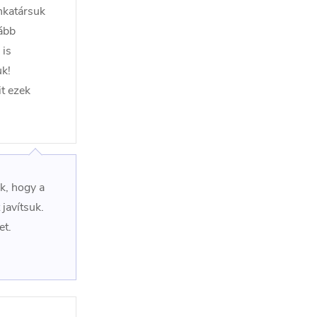
nkatársuk
kább
 is
uk!
it ezek
k, hogy a
javítsuk.
et.