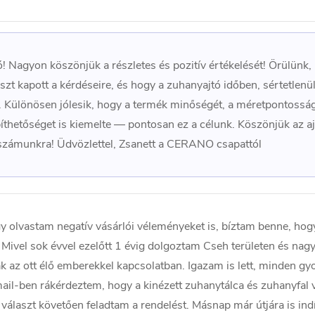
ó! Nagyon köszönjük a részletes és pozitív értékelését! Örülünk,
szt kapott a kérdéseire, és hogy a zuhanyajtó időben, sértetlenü
 Különösen jólesik, hogy a termék minőségét, a méretpontosság
thetőséget is kiemelte — pontosan ez a célunk. Köszönjük az aj
 számunkra! Üdvözlettel, Zsanett a CERANO csapattól
y olvastam negatív vásárlói véleményeket is, bíztam benne, ho
Mivel sok évvel ezelőtt 1 évig dolgoztam Cseh területen és nag
ak az ott élő emberekkel kapcsolatban. Igazam is lett, minden gy
mail-ben rákérdeztem, hogy a kinézett zuhanytálca és zuhanyfal 
 választ követően feladtam a rendelést. Másnap már útjára is indí