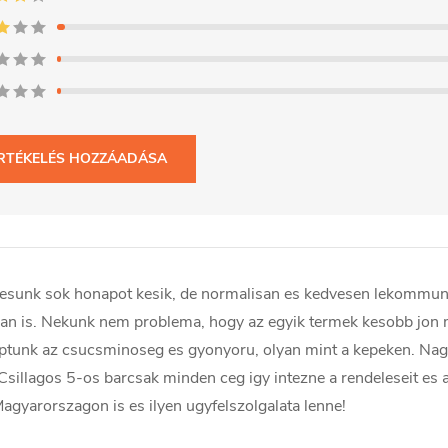
RTÉKELÉS HOZZÁADÁSA
elesunk sok honapot kesik, de normalisan es kedvesen lekommun
san is. Nekunk nem problema, hogy az egyik termek kesobb jon
ptunk az csucsminoseg es gyonyoru, olyan mint a kepeken. Na
Csillagos 5-os barcsak minden ceg igy intezne a rendeleseit es 
Magyarorszagon is es ilyen ugyfelszolgalata lenne!