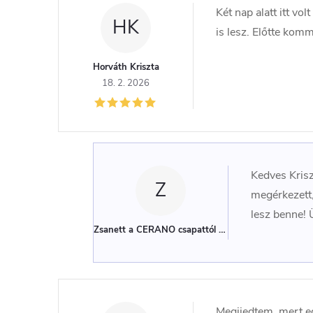
Két nap alatt itt vo
HK
is lesz. Előtte komm
Horváth Kriszta
18. 2. 2026
Kedves Krisz
Z
megérkezett,
lesz benne! 
Zsanett a CERANO csapattól
(Adminisztrátor)
Megijedtem, mert eg