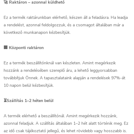
🚀
Raktáron – azonnal küldhető
Ez a termék raktárunkban elérhető, készen áll a feladásra. Ha leadja
a rendelést, azonnal feldolgozzuk, és a csomagot általában már a
következő munkanapon kézbesítjük.
🏢
Központi raktáron
Ez a termék beszállítónknál van készleten. Amint megérkezik
hozzánk a rendelésében szereplő áru, a lehető leggyorsabban
továbbítjuk Önnek. A tapasztalataink alapján a rendelések 97%-át
10 napon belül kézbesítjük.
⏳
Szállítás 1–2 héten belül
A termék elérhető a beszállítónál. Amint megérkezik hozzánk,
azonnal feladjuk. A szállítás általában 1–2 hét alatt történik meg. Ez
az idő csak tájékoztató jellegű, és lehet rövidebb vagy hosszabb is.