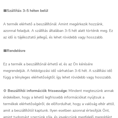
📅
Szállítás 3–5 héten belül
A termék elérhető a beszállítónál. Amint megérkezik hozzánk,
azonnal feladjuk. A szállítás általában 3–5 hét alatt történik meg. Ez
az idő is tájékoztató jellegű, és lehet rövidebb vagy hosszabb.
📅
Rendelésre
Ez a termék a beszállítónál érhető el, és az Ön kérésére
megrendeljük. A feldolgozási idő várhatóan 3–6 hét. A szállítási idő
függ a tényleges elérhetőségtől, így lehet rövidebb vagy hosszabb.
⚙️
Beszállítói információk frissessége:
Mindent megteszünk annak
érdekében, hogy a lehető legfrissebb információkat nyújtsuk a
termékek elérhetőségéről, de előfordulhat, hogy a valóság eltér attól,
amit a beszállítótól kaptunk. Ilyen esetben azonnal értesítjük Önt,
amint tudomást szerzünk róla, és igyekszünk
megfelelő megoldást