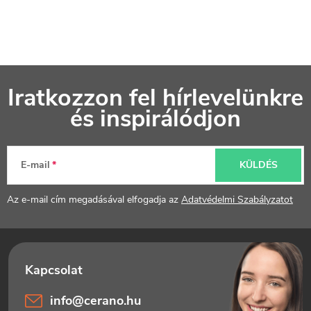
L
Iratkozzon fel hírlevelünkre
á
és inspirálódjon
b
l
E-mail
KÜLDÉS
é
Az e-mail cím megadásával elfogadja az
Adatvédelmi Szabályzatot
c
info
@
cerano.hu