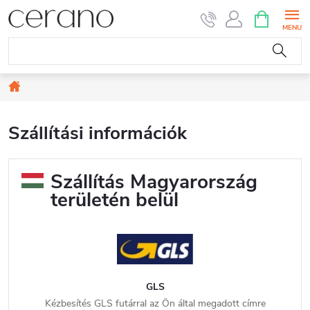
Ugrás
KOSÁR
a
fő
tartalomhoz
Kezdőlap
Szállítási információk
Szállítás Magyarország
területén belül
GLS
Kézbesítés GLS futárral az Ön által megadott címre