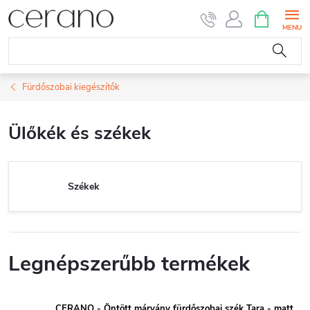
Ugrás
KOSÁR
a
fő
tartalomhoz
Fürdőszobai kiegészítők
Ülőkék és székek
Székek
Legnépszerűbb termékek
CERANO - Öntött márvány fürdőszobai szék Tara - matt