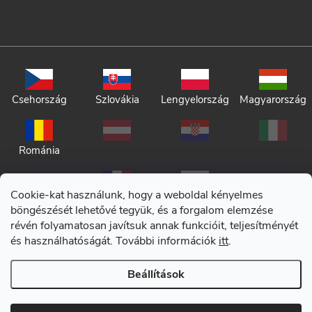
Csehország
Szlovákia
Lengyelország
Magyarország
Románia
Cookie-kat használunk, hogy a weboldal kényelmes
böngészését lehetővé tegyük, és a forgalom elemzése
révén folyamatosan javítsuk annak funkcióit, teljesítményét
és használhatóságát. További információk
itt
.
Adatkezelési tájékoztató
Beállítások
Általános szerződési feltételek
Copyright 2026
CERANO
. Minden jog fenntartva.
|
Cookie