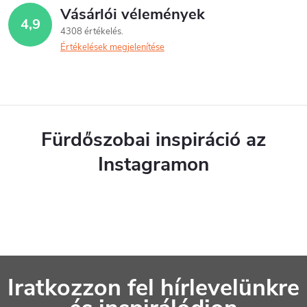
t
Vásárlói vélemények
4,9
a
4308 értékelés
Értékelések megjelenítése
i
r
á
n
Fürdőszobai inspiráció az
y
Instagramon
í
t
á
s
L
e
Iratkozzon fel hírlevelünkre
á
l