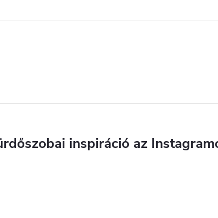
s
e
e
m
e
ürdőszobai inspiráció az Instagram