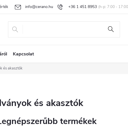
info@cerano.hu
+36 1 451 8953
rtékelése
Egyedi árazás
Áru visszaküldése és reklamáció
Ál
áról
Kapcsolat
ok és akasztók
llványok és akasztók
Legnépszerűbb termékek