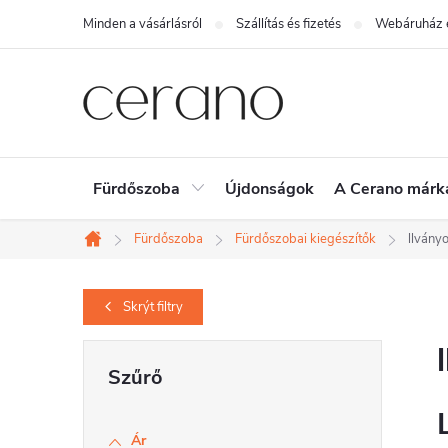
Ugrás
Minden a vásárlásról
Szállítás és fizetés
Webáruház é
a
fő
tartalomhoz
Fürdőszoba
Újdonságok
A Cerano márk
Fürdőszoba
Fürdőszobai kiegészítők
llvány
Kezdőlap
Skrýt
filtry
O
l
d
Ár