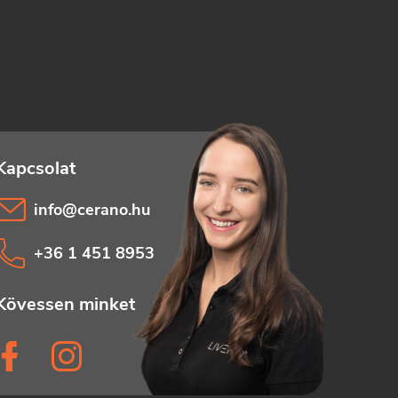
info
@
cerano.hu
+36 1 451 8953