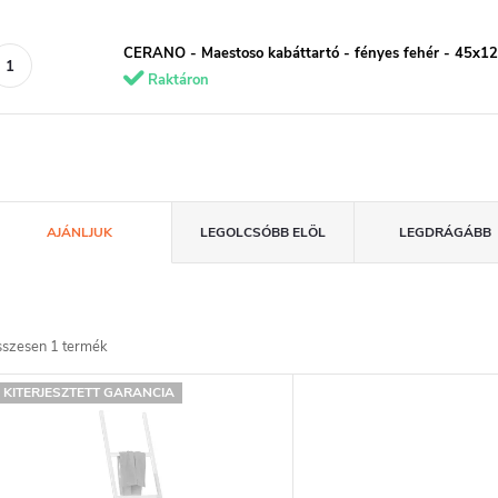
CERANO - Maestoso kabáttartó - fényes fehér - 45x1
Raktáron
T
AJÁNLJUK
LEGOLCSÓBB ELÖL
LEGDRÁGÁBB
e
m
sszesen
1
termék
T
é
KITERJESZTETT GARANCIA
e
k
e