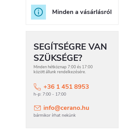
Minden a vásárlásról
i
t
SEGÍTSÉGRE VAN
SZÜKSÉGE?
i
Minden hétköznap 7:00 és 17:00
r
között állunk rendelkezésére.
+36 1 451 8953
info
@
cerano.hu
í
t