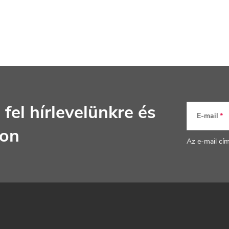
 fel hírlevelünkre
és
E-mail
jon
Az e-mail cí