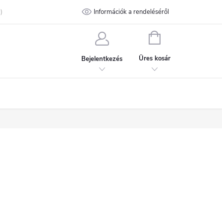
talános Szerződési Feltételek
Információk a rendeléséről
Adatvédelmi feltételek
Kapcsolat
KOSÁR
Üres kosár
Bejelentkezés