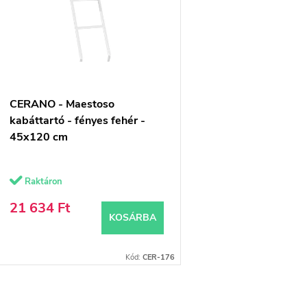
m
k
é
k
e
e
n
CERANO - Maestoso
k
d
kabáttartó - fényes fehér -
45x120 cm
e
z
Raktáron
s
é
21 634 Ft
KOSÁRBA
s
á
e
Kód:
CER-176