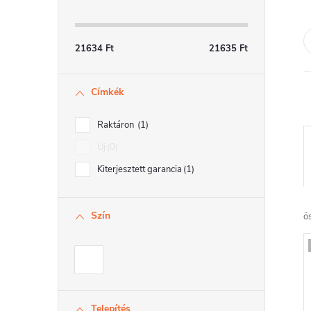
a
l
21634
Ft
21635
Ft
s
Címkék
ó
p
Raktáron
1
a
Új
0
Kiterjesztett garancia
1
n
r
e
Szín
ö
l
r
Telepítés