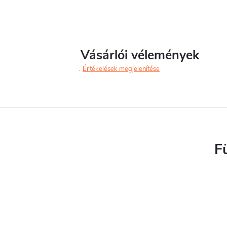
l
Vásárlói vélemények
Értékelések megjelenítése
i
F