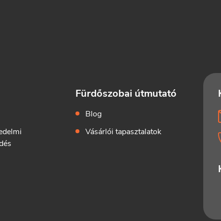
Fürdőszobai útmutató
k
Blog
edelmi
Vásárlói tapasztalatok
dés