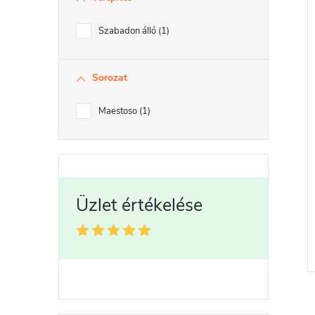
Szabadon álló
1
r
Sorozat
Maestoso
1
l
i
t
j