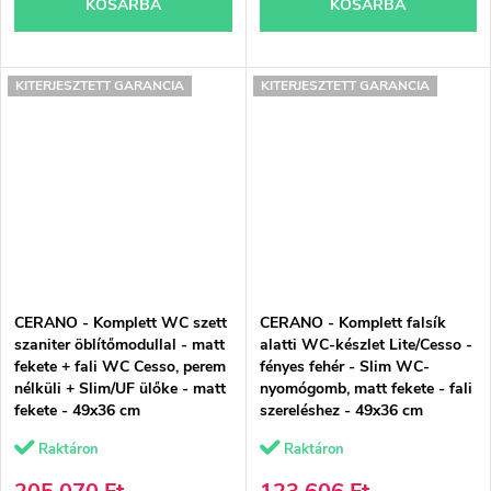
KOSÁRBA
KOSÁRBA
KITERJESZTETT GARANCIA
KITERJESZTETT GARANCIA
CERANO - Komplett WC szett
CERANO - Komplett falsík
szaniter öblítőmodullal - matt
alatti WC-készlet Lite/Cesso -
fekete + fali WC Cesso, perem
fényes fehér - Slim WC-
nélküli + Slim/UF ülőke - matt
nyomógomb, matt fekete - fali
fekete - 49x36 cm
szereléshez - 49x36 cm
Raktáron
Raktáron