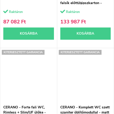
falsík előtti/gipszkarton -
49x36 cm
Raktáron
Raktáron
87 082 Ft
133 987 Ft
KOSÁRBA
KOSÁRBA
KITERJESZTETT GARANCIA
KITERJESZTETT GARANCIA
CERANO - Forte fali WC,
CERANO - Komplett WC szett
Rimless + Slim/UF ülőke -
szaniter öblítőmodullal - matt