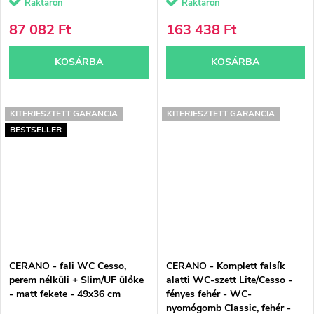
Raktáron
Raktáron
87 082 Ft
163 438 Ft
KOSÁRBA
KOSÁRBA
KITERJESZTETT GARANCIA
KITERJESZTETT GARANCIA
BESTSELLER
CERANO - fali WC Cesso,
CERANO - Komplett falsík
perem nélküli + Slim/UF ülőke
alatti WC-szett Lite/Cesso -
- matt fekete - 49x36 cm
fényes fehér - WC-
nyomógomb Classic, fehér -