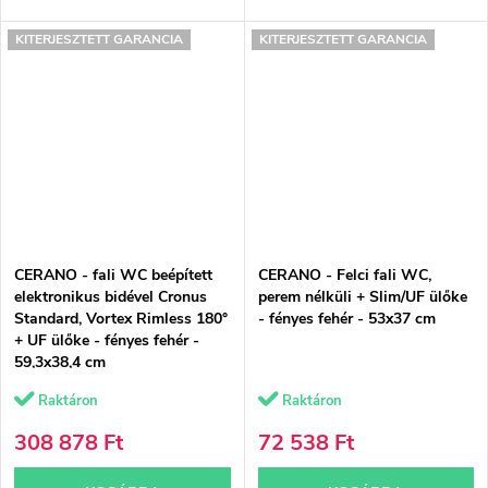
KITERJESZTETT GARANCIA
KITERJESZTETT GARANCIA
CERANO - fali WC beépített
CERANO - Felci fali WC,
elektronikus bidével Cronus
perem nélküli + Slim/UF ülőke
Standard, Vortex Rimless 180°
- fényes fehér - 53x37 cm
+ UF ülőke - fényes fehér -
59,3x38,4 cm
Raktáron
Raktáron
308 878 Ft
72 538 Ft