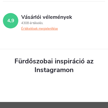
z
r
á
á
s
Vásárlói vélemények
4,9
n
4308 értékelés
Értékelések megjelenítése
y
í
t
á
Fürdőszobai inspiráció az
s
Instagramon
e
l
e
m
L