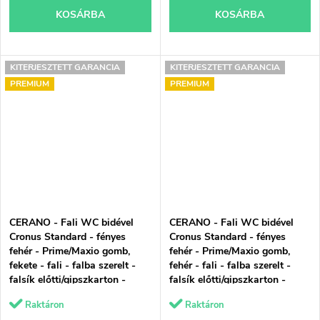
KOSÁRBA
KOSÁRBA
KITERJESZTETT GARANCIA
KITERJESZTETT GARANCIA
PREMIUM
PREMIUM
CERANO - Fali WC bidével
CERANO - Fali WC bidével
Cronus Standard - fényes
Cronus Standard - fényes
fehér - Prime/Maxio gomb,
fehér - Prime/Maxio gomb,
fekete - fali - falba szerelt -
fehér - fali - falba szerelt -
falsík előtti/gipszkarton -
falsík előtti/gipszkarton -
59,3x38,4 cm
59,3x38,4 cm
Raktáron
Raktáron