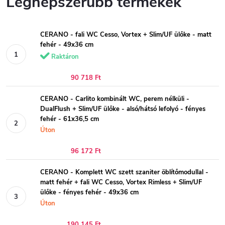
Legnépszerűbb termékek
CERANO - fali WC Cesso, Vortex + Slim/UF ülőke - matt
fehér - 49x36 cm
Raktáron
90 718 Ft
CERANO - Carlito kombinált WC, perem nélküli -
DualFlush + Slim/UF ülőke - alsó/hátsó lefolyó - fényes
fehér - 61x36,5 cm
Úton
96 172 Ft
CERANO - Komplett WC szett szaniter öblítőmodullal -
matt fehér + fali WC Cesso, Vortex Rimless + Slim/UF
ülőke - fényes fehér - 49x36 cm
Úton
190 145 Ft