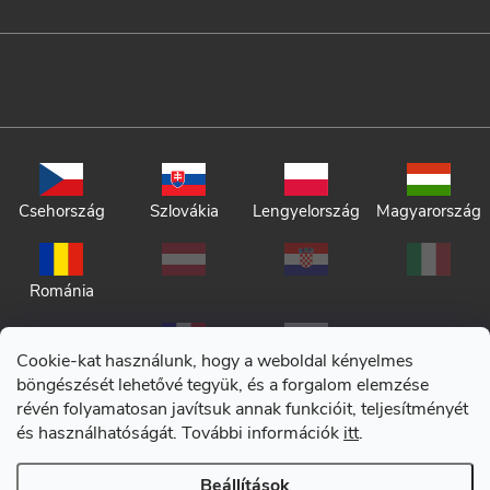
Csehország
Szlovákia
Lengyelország
Magyarország
Románia
Cookie-kat használunk, hogy a weboldal kényelmes
böngészését lehetővé tegyük, és a forgalom elemzése
révén folyamatosan javítsuk annak funkcióit, teljesítményét
és használhatóságát. További információk
itt
.
Adatkezelési tájékoztató
Beállítások
Általános szerződési feltételek