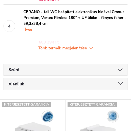
CERANO - fali WC beépített elektronikus bidével Cronus
Premium, Vortex Rimless 180° + UF ülőke - fényes fehér -
59,3x38,4 cm
Úton
603 394 Ft
Több termék megjelenítése
Szűrő
T
Ajánljuk
e
Legolcsóbb elöl
T
r
KITERJESZTETT GARANCIA
KITERJESZTETT GARANCIA
Legdrágább
e
m
Legnépszerűbb termékek
r
é
ABC szerint