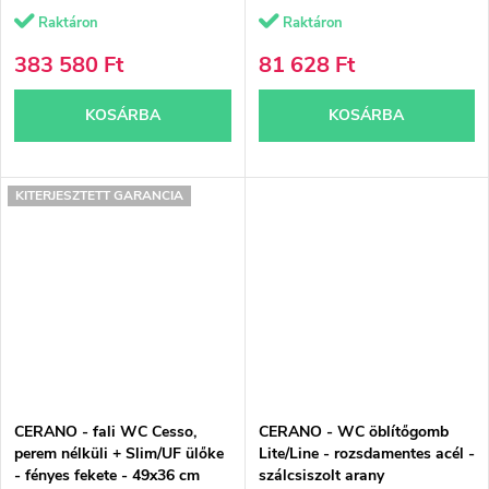
Raktáron
Raktáron
383 580 Ft
81 628 Ft
KOSÁRBA
KOSÁRBA
KITERJESZTETT GARANCIA
CERANO - fali WC Cesso,
CERANO - WC öblítőgomb
perem nélküli + Slim/UF ülőke
Lite/Line - rozsdamentes acél -
- fényes fekete - 49x36 cm
szálcsiszolt arany