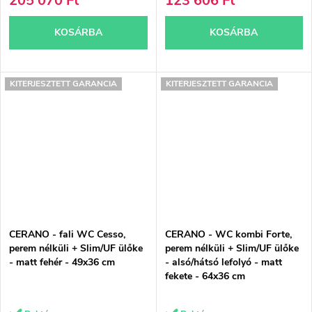
205 070 Ft
123 606 Ft
KOSÁRBA
KOSÁRBA
KITERJESZTETT GARANCIA
KITERJESZTETT GARANCIA
CERANO - fali WC Cesso,
CERANO - WC kombi Forte,
perem nélküli + Slim/UF ülőke
perem nélküli + Slim/UF ülőke
- matt fehér - 49x36 cm
- alsó/hátsó lefolyó - matt
fekete - 64x36 cm