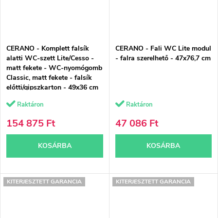
CERANO - Komplett falsík
CERANO - Fali WC Lite modul
alatti WC-szett Lite/Cesso -
- falra szerelhető - 47x76,7 cm
matt fekete - WC-nyomógomb
Classic, matt fekete - falsík
előtti/gipszkarton - 49x36 cm
Raktáron
Raktáron
154 875 Ft
47 086 Ft
KOSÁRBA
KOSÁRBA
KITERJESZTETT GARANCIA
KITERJESZTETT GARANCIA