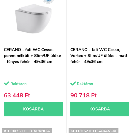
a
e
CERANO - fali WC Cesso,
CERANO - fali WC Cesso,
perem nélküli + Slim/UF ülőke
Vortex + Slim/UF ülőke - matt
- fényes fehér - 49x36 cm
fehér - 49x36 cm
Raktáron
Raktáron
63 448 Ft
90 718 Ft
KOSÁRBA
KOSÁRBA
KITERJESZTETT GARANCIA
KITERJESZTETT GARANCIA