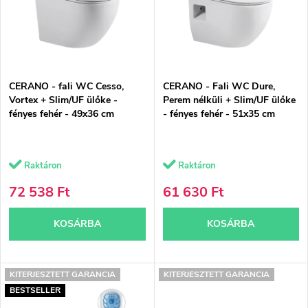
m
k
é
e
k
k
CERANO - fali WC Cesso,
CERANO - Fali WC Dure,
e
r
Vortex + Slim/UF ülőke -
Perem nélküli + Slim/UF ülőke
fényes fehér - 49x36 cm
- fényes fehér - 51x35 cm
k
e
l
n
Raktáron
Raktáron
i
d
72 538 Ft
61 630 Ft
s
e
KOSÁRBA
KOSÁRBA
t
z
á
é
KITERJESZTETT GARANCIA
KITERJESZTETT GARANCIA
j
s
BESTSELLER