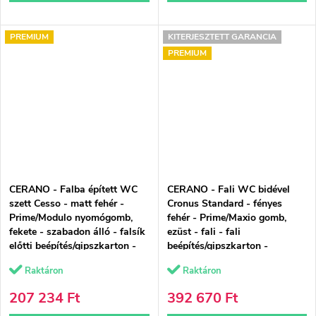
PREMIUM
KITERJESZTETT GARANCIA
PREMIUM
CERANO - Falba épített WC
CERANO - Fali WC bidével
szett Cesso - matt fehér -
Cronus Standard - fényes
Prime/Modulo nyomógomb,
fehér - Prime/Maxio gomb,
fekete - szabadon álló - falsík
ezüst - fali - fali
előtti beépítés/gipszkarton -
beépítés/gipszkarton -
49x36 cm
59,3x38,4 cm
Raktáron
Raktáron
207 234 Ft
392 670 Ft