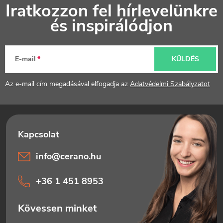
e
Iratkozzon fel hírlevelünkre
á
és inspirálódjon
i
b
l
E-mail
KÜLDÉS
é
Az e-mail cím megadásával elfogadja az
Adatvédelmi Szabályzatot
c
info
@
cerano.hu
+36 1 451 8953