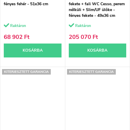
fényes fehér - 51x36 cm
fekete + fali WC Cesso, perem
nélküli + Slim/UF ülőke -
fényes fekete - 49x36 cm
Raktáron
Raktáron
68 902 Ft
205 070 Ft
KOSÁRBA
KOSÁRBA
KITERJESZTETT GARANCIA
KITERJESZTETT GARANCIA