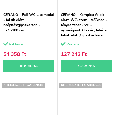
CERANO - Fali WC Lite modul
CERANO - Komplett falsík
- falsík előtti
alatti WC-szett Lite/Cesso -
beépítés/gipszkarton -
fényes fehér - WC-
52,5x100 cm
nyomógomb Classic, fehér -
falsík előtti/gipszkarton -
49x36 cm
Raktáron
Raktáron
54 358 Ft
127 242 Ft
KOSÁRBA
KOSÁRBA
KITERJESZTETT GARANCIA
KITERJESZTETT GARANCIA