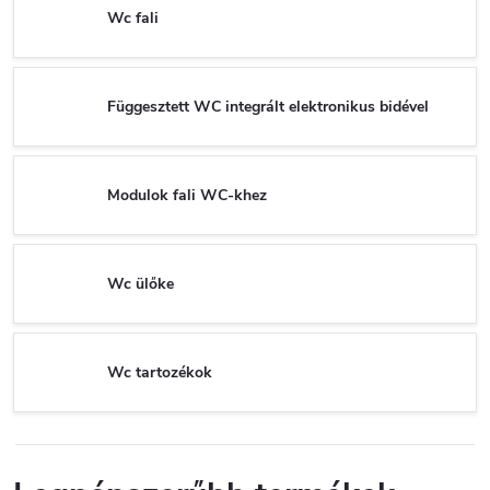
Wc fali
Függesztett WC integrált elektronikus bidével
Modulok fali WC-khez
Wc ülőke
Wc tartozékok