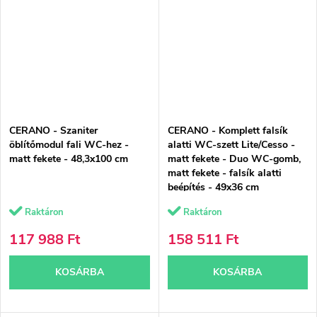
CERANO - Szaniter
CERANO - Komplett falsík
öblítőmodul fali WC-hez -
alatti WC-szett Lite/Cesso -
matt fekete - 48,3x100 cm
matt fekete - Duo WC-gomb,
matt fekete - falsík alatti
beépítés - 49x36 cm
Raktáron
Raktáron
117 988 Ft
158 511 Ft
KOSÁRBA
KOSÁRBA