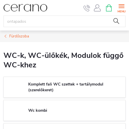
Ugrás
KOSÁR
a
fő
tartalomhoz
Fürdőszoba
WC-k, WC-ülőkék, Modulok függő
WC-khez
Komplett fali WC szettek + tartálymodul
(szerelőkeret)
Wc kombi