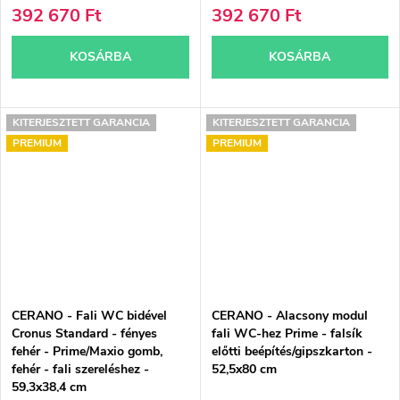
392 670 Ft
392 670 Ft
KOSÁRBA
KOSÁRBA
KITERJESZTETT GARANCIA
KITERJESZTETT GARANCIA
PREMIUM
PREMIUM
CERANO - Fali WC bidével
CERANO - Alacsony modul
Cronus Standard - fényes
fali WC-hez Prime - falsík
fehér - Prime/Maxio gomb,
előtti beépítés/gipszkarton -
fehér - fali szereléshez -
52,5x80 cm
59,3x38,4 cm