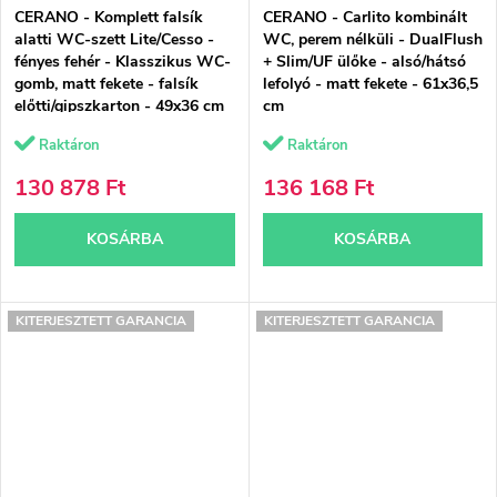
CERANO - Komplett falsík
CERANO - Carlito kombinált
alatti WC-szett Lite/Cesso -
WC, perem nélküli - DualFlush
fényes fehér - Klasszikus WC-
+ Slim/UF ülőke - alsó/hátsó
gomb, matt fekete - falsík
lefolyó - matt fekete - 61x36,5
előtti/gipszkarton - 49x36 cm
cm
Raktáron
Raktáron
130 878 Ft
136 168 Ft
KOSÁRBA
KOSÁRBA
KITERJESZTETT GARANCIA
KITERJESZTETT GARANCIA