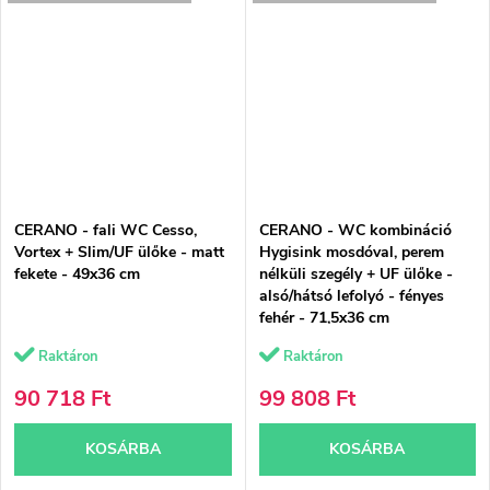
CERANO - fali WC Cesso,
CERANO - WC kombináció
Vortex + Slim/UF ülőke - matt
Hygisink mosdóval, perem
fekete - 49x36 cm
nélküli szegély + UF ülőke -
alsó/hátsó lefolyó - fényes
fehér - 71,5x36 cm
Raktáron
Raktáron
90 718 Ft
99 808 Ft
KOSÁRBA
KOSÁRBA