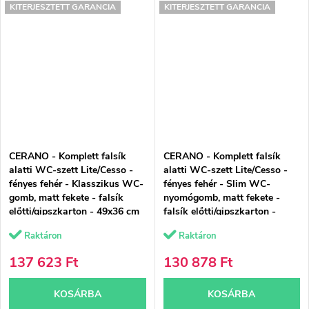
KITERJESZTETT GARANCIA
KITERJESZTETT GARANCIA
CERANO - Komplett falsík
CERANO - Komplett falsík
alatti WC-szett Lite/Cesso -
alatti WC-szett Lite/Cesso -
fényes fehér - Klasszikus WC-
fényes fehér - Slim WC-
gomb, matt fekete - falsík
nyomógomb, matt fekete -
előtti/gipszkarton - 49x36 cm
falsík előtti/gipszkarton -
49x36 cm
Raktáron
Raktáron
137 623 Ft
130 878 Ft
KOSÁRBA
KOSÁRBA