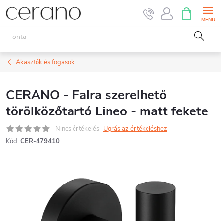
Ugrás
KOSÁR
a
fő
tartalomhoz
Akasztók és fogasok
CERANO - Falra szerelhető
törölközőtartó Lineo - matt fekete
Nincs értékelés
Ugrás az értékeléshez
Kód:
CER-479410