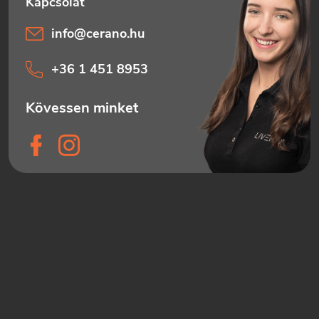
info
@
cerano.hu
+36 1 451 8953