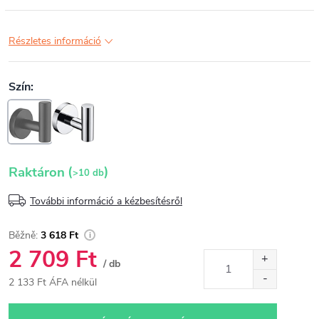
Részletes információ
(
)
Raktáron
>10 db
További információ a kézbesítésről
3 618 Ft
2 709 Ft
/ db
2 133 Ft ÁFA nélkül
Egységár: