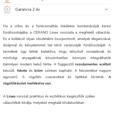
Garancia 2 év
Ha a stílus és a funkcionalitás tökéletes kombinációját keresi
fürdőszobájába, a CERANO Lineo sorozata a megfelelő választás.
Ez a kollekció olyan részletekre összpontosít, amelyek eleganciával,
dizájnnal és kényelemmel teli térré varázsolják fürdőszobáját. A
termékek úgy lettek kialakítva, hogy letisztult vonalaiknak és
minőségi anyagaiknak köszönhetően könnyen integrálhatók
bármilyen modern belső térbe. A függesztő
rozsdamentes acélból
készült,
fekete
és
króm
színben kapható. A felszerelése nagyon
egyszerű. A rögzítés csavarokkal és tiplikkel történik.
A
rögzítőkészlet mellékelve van
.
A
Lineo
sorozat praktikus és esztétikus kiegészítők széles
választékát kínálja, melyeket megtalál kínálatunkban.