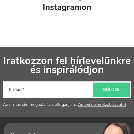
Instagramon
L
Iratkozzon fel hírlevelünkre
á
és inspirálódjon
b
l
E-mail
KÜLDÉS
é
Az e-mail cím megadásával elfogadja az
Adatvédelmi Szabályzatot
c