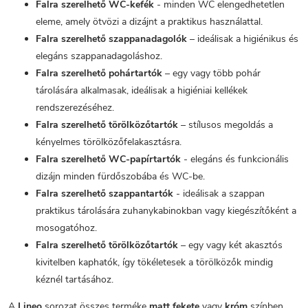
Falra szerelhető WC-kefék
- minden WC elengedhetetlen
eleme, amely ötvözi a dizájnt a praktikus használattal.
Falra szerelhető szappanadagolók
– ideálisak a higiénikus és
elegáns szappanadagoláshoz.
Falra szerelhető pohártartók
– egy vagy több pohár
tárolására alkalmasak, ideálisak a higiéniai kellékek
rendszerezéséhez.
Falra szerelhető törölközőtartók
– stílusos megoldás a
kényelmes törölközőfelakasztásra.
Falra szerelhető WC-papírtartók
- elegáns és funkcionális
dizájn minden fürdőszobába és WC-be.
Falra szerelhető szappantartók
- ideálisak a szappan
praktikus tárolására zuhanykabinokban vagy kiegészítőként a
mosogatóhoz.
Falra szerelhető törölközőtartók
– egy vagy két akasztós
kivitelben kaphatók, így tökéletesek a törölközők mindig
kéznél tartásához.
A
Lineo
sorozat összes terméke
matt fekete
vagy
króm
színben