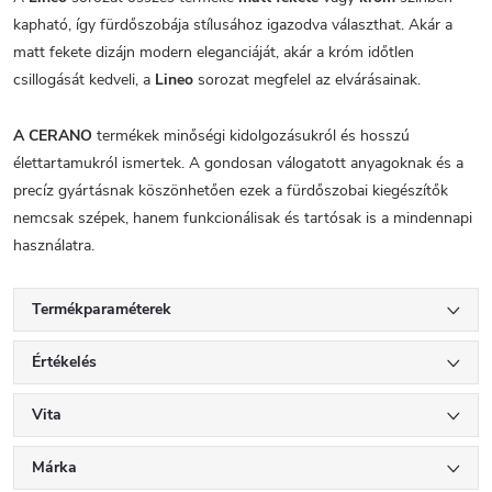
kapható, így fürdőszobája stílusához igazodva választhat. Akár a
matt fekete dizájn modern eleganciáját, akár a króm időtlen
csillogását kedveli, a
Lineo
sorozat megfelel az elvárásainak.
A CERANO
termékek minőségi kidolgozásukról és hosszú
élettartamukról ismertek. A gondosan válogatott anyagoknak és a
precíz gyártásnak köszönhetően ezek a fürdőszobai kiegészítők
nemcsak szépek, hanem funkcionálisak és tartósak is a mindennapi
használatra.
Termékparaméterek
Értékelés
Vita
Márka