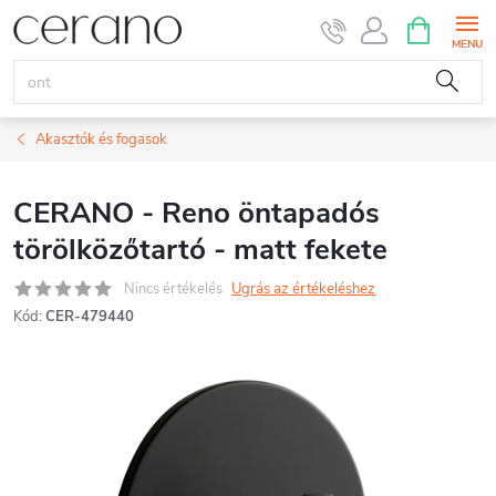
Ugrás
KOSÁR
a
fő
tartalomhoz
Akasztók és fogasok
CERANO - Reno öntapadós
törölközőtartó - matt fekete
Nincs értékelés
Ugrás az értékeléshez
Kód:
CER-479440