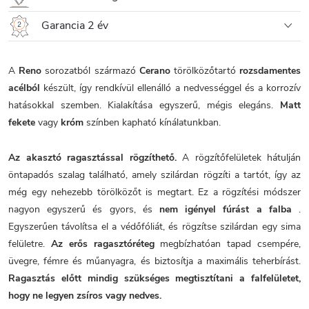
Garancia 2 év
A
Reno
sorozatból származó
Cerano
törölközőtartó
rozsdamentes
acélból
készült, így rendkívül ellenálló a nedvességgel és a korrozív
hatásokkal szemben. Kialakítása egyszerű, mégis elegáns.
Matt
fekete
vagy
króm
színben kapható kínálatunkban.
Az akasztó ragasztással rögzíthető.
A rögzítőfelületek hátulján
öntapadós szalag található, amely szilárdan rögzíti a tartót, így az
még egy nehezebb törölközőt is megtart. Ez a rögzítési módszer
nagyon egyszerű és gyors, és
nem igényel fúrást a falba
.
Egyszerűen távolítsa el a védőfóliát, és rögzítse szilárdan egy sima
felületre.
Az erős ragasztóréteg
megbízhatóan tapad csempére,
üvegre, fémre és műanyagra, és biztosítja a maximális teherbírást.
Ragasztás előtt mindig szükséges megtisztítani a falfelületet,
hogy ne legyen zsíros vagy nedves.