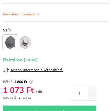
Részletes információ
(
)
Raktáron
>10 db
További információ a kézbesítésről
1 800 Ft
1 073 Ft
/ db
845 Ft ÁFA nélkül
Egységár: