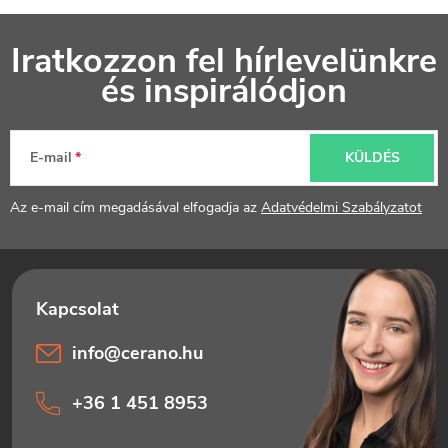
L
Iratkozzon fel hírlevelünkre
á
és inspirálódjon
b
l
E-mail
KÜLDÉS
é
Az e-mail cím megadásával elfogadja az
Adatvédelmi Szabályzatot
c
info
@
cerano.hu
+36 1 451 8953