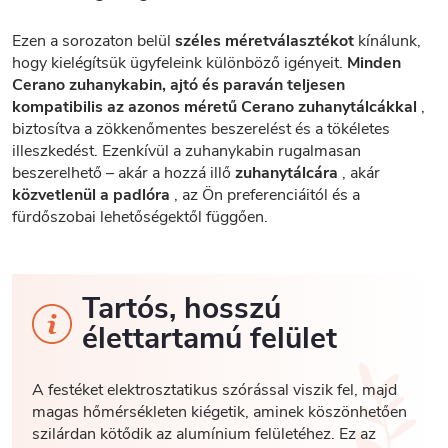
Ezen a sorozaton belül
széles méretválasztékot
kínálunk,
hogy kielégítsük ügyfeleink különböző igényeit.
Minden
Cerano zuhanykabin, ajtó és paraván teljesen
kompatibilis az azonos méretű Cerano zuhanytálcákkal
,
biztosítva a zökkenőmentes beszerelést és a tökéletes
illeszkedést. Ezenkívül a zuhanykabin rugalmasan
beszerelhető – akár a hozzá illő
zuhanytálcára
, akár
közvetlenül a padlóra
, az Ön preferenciáitól és a
fürdőszobai lehetőségektől függően.
Tartós, hosszú
élettartamú felület
A festéket elektrosztatikus szórással viszik fel, majd
magas hőmérsékleten kiégetik, aminek köszönhetően
szilárdan kötődik az alumínium felületéhez. Ez az