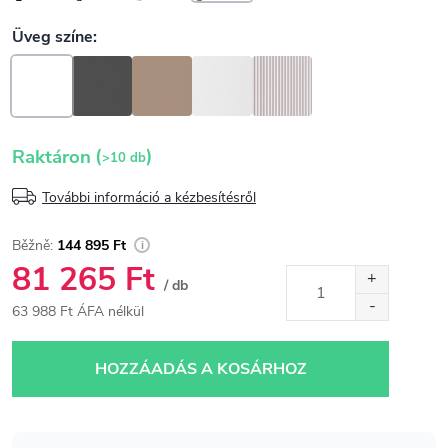
(
)
Raktáron
>10 db
További információ a kézbesítésről
144 895 Ft
81 265 Ft
/ db
63 988 Ft ÁFA nélkül
Egységár:
HOZZÁADÁS A KOSÁRHOZ