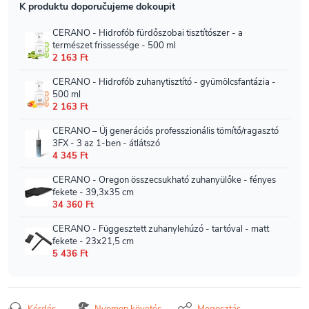
Kérdés
Nyomon követés
Megosztás