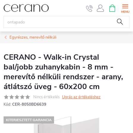
Ugrás
KOSÁR
a
fő
tartalomhoz
Egyrészes, merevítő nélküli
CERANO - Walk-in Crystal
bal/jobb zuhanykabin - 8 mm -
merevítő nélküli rendszer - arany,
átlátszó üveg - 60x200 cm
Nincs értékelés
Ugrás az értékeléshez
Kód:
CER-8050BD6639
KITERJESZTETT GARANCIA