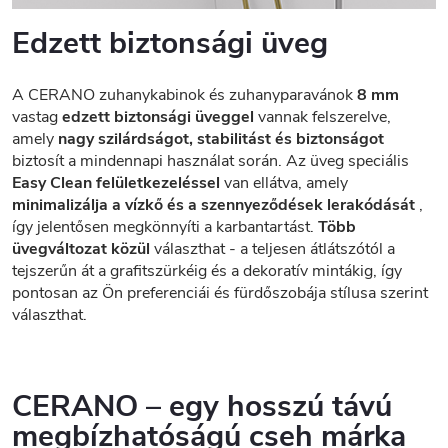
Edzett biztonsági üveg
A CERANO zuhanykabinok és zuhanyparavánok
8 mm
vastag
edzett biztonsági üveggel
vannak felszerelve,
amely
nagy szilárdságot, stabilitást és biztonságot
biztosít a mindennapi használat során. Az üveg speciális
Easy Clean felületkezeléssel
van ellátva, amely
minimalizálja a vízkő és a szennyeződések lerakódását
,
így jelentősen megkönnyíti a karbantartást.
Több
üvegváltozat közül
választhat - a teljesen átlátszótól a
tejszerűn át a grafitszürkéig és a dekoratív mintákig, így
pontosan az Ön preferenciái és fürdőszobája stílusa szerint
választhat.
CERANO – egy hosszú távú
megbízhatóságú cseh márka