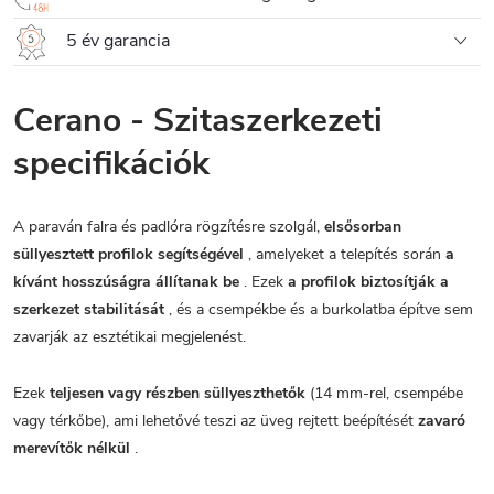
5 év garancia
Cerano - Szitaszerkezeti
specifikációk
A paraván falra és padlóra rögzítésre szolgál,
elsősorban
süllyesztett profilok segítségével
, amelyeket a telepítés során
a
kívánt hosszúságra állítanak be
. Ezek
a profilok biztosítják a
szerkezet stabilitását
, és a csempékbe és a burkolatba építve sem
zavarják az esztétikai megjelenést.
Ezek
teljesen vagy részben süllyeszthetők
(14 mm-rel, csempébe
vagy térkőbe), ami lehetővé teszi az üveg rejtett beépítését
zavaró
merevítők nélkül
.