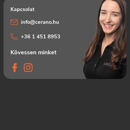
info
@
cerano.hu
+36 1 451 8953