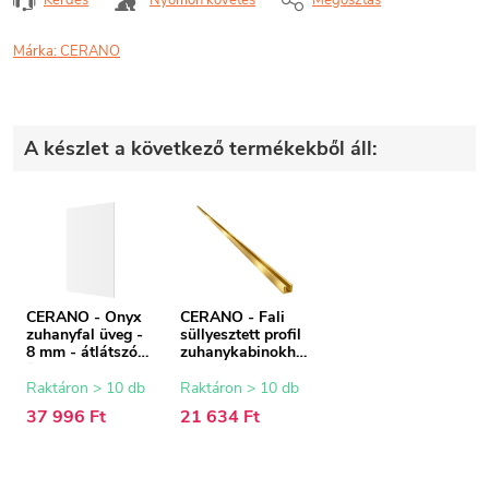
Márka:
CERANO
A készlet a következő termékekből áll:
CERANO - Onyx
CERANO - Fali
zuhanyfal üveg -
süllyesztett profil
8 mm - átlátszó
zuhanykabinokho
üveg - 60x200 cm
z - 8 mm - arany -
200 cm
Raktáron > 10 db
Raktáron > 10 db
37 996 Ft
21 634 Ft