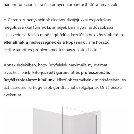
hanem funkcionálisra és könnyen karbantarthatóra tervezzük.
A Cerano zuhanykabinok elegáns dizájnjukkal és praktikus
megoldásaikkal tűnnek ki, amelyek bármilyen fürdőszobába
illeszkednek. Kiváló minőségű felületkezelésüknek köszönhetően
ellenállnak a nedvességnek és a kopásnak
, ami hosszú
élettartamot és problémamentes használatot biztosít.
Annak érdekében, hogy ügyfeleink maximális nyugalmat
élvezhessenek,
kiterjesztett garanciát és professzionális
ügyfélszolgálatot kínálunk.
Hiszünk termékeink minőségében, és
azt szeretnénk, hogy azok gondtalanul szolgáljanak Önt hosszú
éveken át.