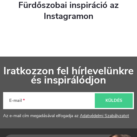
Fürdőszobai inspiráció az
Instagramon
L
Iratkozzon fel hírlevelünkre
á
és inspirálódjon
b
l
E-mail
KÜLDÉS
é
Az e-mail cím megadásával elfogadja az
Adatvédelmi Szabályzatot
c