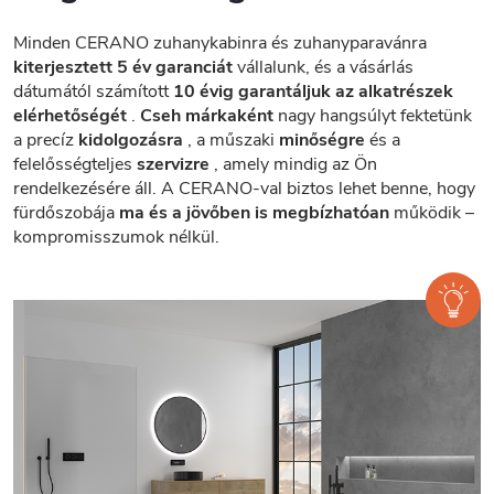
Minden CERANO zuhanykabinra és zuhanyparavánra
kiterjesztett 5 év garanciát
vállalunk, és a vásárlás
dátumától számított
10 évig garantáljuk az alkatrészek
elérhetőségét
.
Cseh márkaként
nagy hangsúlyt fektetünk
a precíz
kidolgozásra
, a műszaki
minőségre
és a
felelősségteljes
szervizre
, amely mindig az Ön
rendelkezésére áll. A CERANO-val biztos lehet benne, hogy
fürdőszobája
ma és a jövőben is megbízhatóan
működik –
kompromisszumok nélkül.