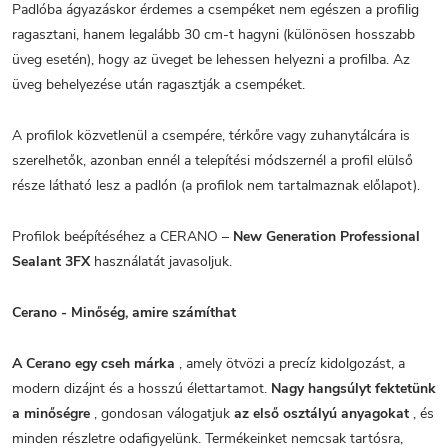
Padlóba ágyazáskor érdemes a csempéket nem egészen a profilig
ragasztani, hanem legalább 30 cm-t hagyni (különösen hosszabb
üveg esetén), hogy az üveget be lehessen helyezni a profilba. Az
üveg behelyezése után ragasztják a csempéket.
A profilok közvetlenül a csempére, térkőre vagy zuhanytálcára is
szerelhetők, azonban ennél a telepítési módszernél a profil elülső
része látható lesz a padlón (a profilok nem tartalmaznak előlapot).
Profilok beépítéséhez a CERANO –
New Generation Professional
Sealant 3FX
használatát javasoljuk.
Cerano - Minőség, amire számíthat
A Cerano egy cseh márka
, amely ötvözi a precíz kidolgozást, a
modern dizájnt és a hosszú élettartamot.
Nagy hangsúlyt fektetünk
a minőségre
, gondosan válogatjuk
az első osztályú anyagokat
, és
minden részletre odafigyelünk. Termékeinket nemcsak tartósra,