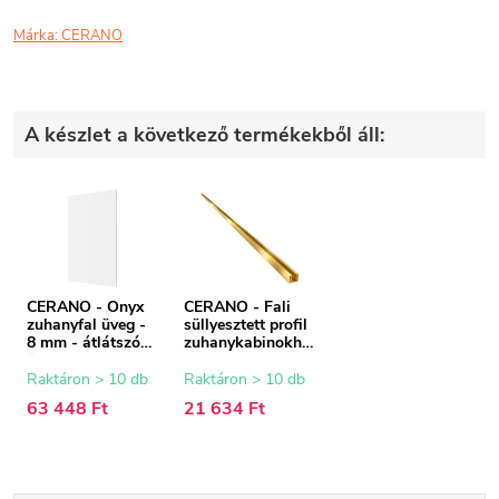
Márka:
CERANO
A készlet a következő termékekből áll:
CERANO - Onyx
CERANO - Fali
zuhanyfal üveg -
süllyesztett profil
8 mm - átlátszó
zuhanykabinokho
üveg - 110x200
z - 8 mm - arany -
cm
200 cm
Raktáron > 10 db
Raktáron > 10 db
63 448 Ft
21 634 Ft