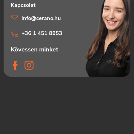
info
@
cerano.hu
+36 1 451 8953