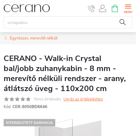
Ugrás
KOSÁR
a
fő
tartalomhoz
Egyrészes, merevítő nélküli
CERANO - Walk-in Crystal
bal/jobb zuhanykabin - 8 mm -
merevítő nélküli rendszer - arany,
átlátszó üveg - 110x200 cm
Nincs értékelés
Ugrás az értékeléshez
Kód:
CER-8050BD6646
KITERJESZTETT GARANCIA