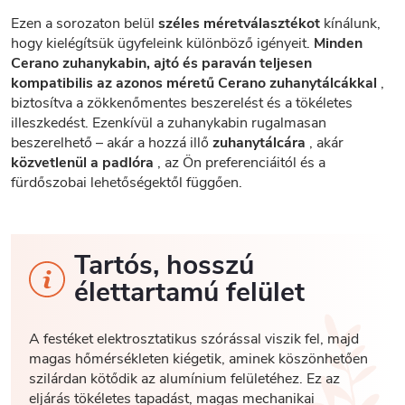
Ezen a sorozaton belül
széles méretválasztékot
kínálunk,
hogy kielégítsük ügyfeleink különböző igényeit.
Minden
Cerano zuhanykabin, ajtó és paraván teljesen
kompatibilis az azonos méretű Cerano zuhanytálcákkal
,
biztosítva a zökkenőmentes beszerelést és a tökéletes
illeszkedést. Ezenkívül a zuhanykabin rugalmasan
beszerelhető – akár a hozzá illő
zuhanytálcára
, akár
közvetlenül a padlóra
, az Ön preferenciáitól és a
fürdőszobai lehetőségektől függően.
Tartós, hosszú
élettartamú felület
A festéket elektrosztatikus szórással viszik fel, majd
magas hőmérsékleten kiégetik, aminek köszönhetően
szilárdan kötődik az alumínium felületéhez. Ez az
eljárás tökéletes tapadást, magas mechanikai