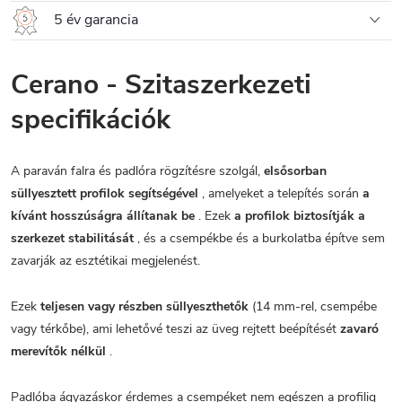
5 év garancia
Cerano - Szitaszerkezeti
specifikációk
A paraván falra és padlóra rögzítésre szolgál,
elsősorban
süllyesztett profilok segítségével
, amelyeket a telepítés során
a
kívánt hosszúságra állítanak be
. Ezek
a profilok biztosítják a
szerkezet stabilitását
, és a csempékbe és a burkolatba építve sem
zavarják az esztétikai megjelenést.
Ezek
teljesen vagy részben süllyeszthetők
(14 mm-rel, csempébe
vagy térkőbe), ami lehetővé teszi az üveg rejtett beépítését
zavaró
merevítők nélkül
.
Padlóba ágyazáskor érdemes a csempéket nem egészen a profilig