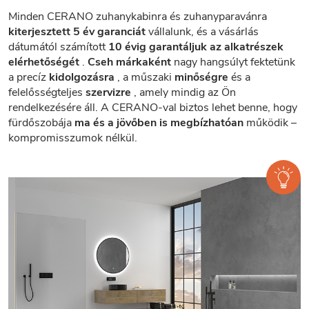
Minden CERANO zuhanykabinra és zuhanyparavánra
kiterjesztett 5 év garanciát
vállalunk, és a vásárlás
dátumától számított
10 évig garantáljuk az alkatrészek
elérhetőségét
.
Cseh márkaként
nagy hangsúlyt fektetünk
a precíz
kidolgozásra
, a műszaki
minőségre
és a
felelősségteljes
szervizre
, amely mindig az Ön
rendelkezésére áll. A CERANO-val biztos lehet benne, hogy
fürdőszobája
ma és a jövőben is megbízhatóan
működik –
kompromisszumok nélkül.