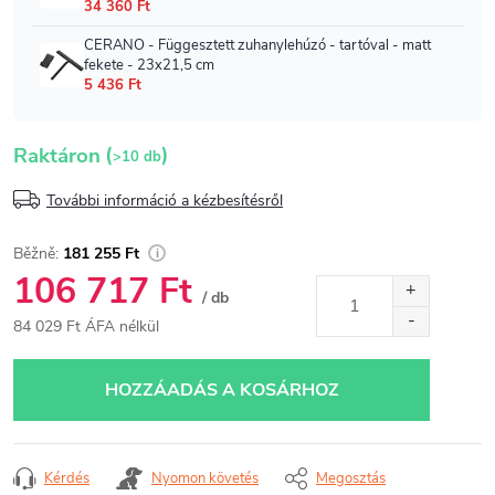
(
)
Raktáron
>10 db
További információ a kézbesítésről
181 255 Ft
106 717 Ft
/ db
84 029 Ft ÁFA nélkül
Egységár:
HOZZÁADÁS A KOSÁRHOZ
Kérdés
Nyomon követés
Megosztás