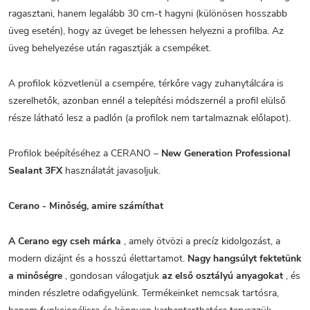
ragasztani, hanem legalább 30 cm-t hagyni (különösen hosszabb
üveg esetén), hogy az üveget be lehessen helyezni a profilba. Az
üveg behelyezése után ragasztják a csempéket.
A profilok közvetlenül a csempére, térkőre vagy zuhanytálcára is
szerelhetők, azonban ennél a telepítési módszernél a profil elülső
része látható lesz a padlón (a profilok nem tartalmaznak előlapot).
Profilok beépítéséhez a CERANO –
New Generation Professional
Sealant 3FX
használatát javasoljuk.
Cerano - Minőség, amire számíthat
A Cerano egy cseh márka
, amely ötvözi a precíz kidolgozást, a
modern dizájnt és a hosszú élettartamot.
Nagy hangsúlyt fektetünk
a minőségre
, gondosan válogatjuk
az első osztályú anyagokat
, és
minden részletre odafigyelünk. Termékeinket nemcsak tartósra,