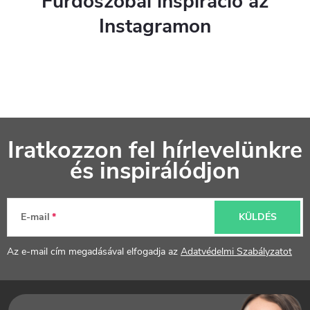
Fürdőszobai inspiráció az
Instagramon
L
Iratkozzon fel hírlevelünkre
á
és inspirálódjon
b
l
E-mail
KÜLDÉS
é
Az e-mail cím megadásával elfogadja az
Adatvédelmi Szabályzatot
c