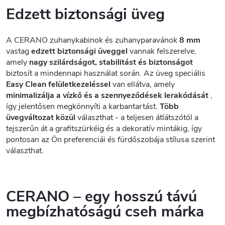
Edzett biztonsági üveg
A CERANO zuhanykabinok és zuhanyparavánok
8 mm
vastag
edzett biztonsági üveggel
vannak felszerelve,
amely
nagy szilárdságot, stabilitást és biztonságot
biztosít a mindennapi használat során. Az üveg speciális
Easy Clean felületkezeléssel
van ellátva, amely
minimalizálja a vízkő és a szennyeződések lerakódását
,
így jelentősen megkönnyíti a karbantartást.
Több
üvegváltozat közül
választhat - a teljesen átlátszótól a
tejszerűn át a grafitszürkéig és a dekoratív mintákig, így
pontosan az Ön preferenciái és fürdőszobája stílusa szerint
választhat.
CERANO – egy hosszú távú
megbízhatóságú cseh márka