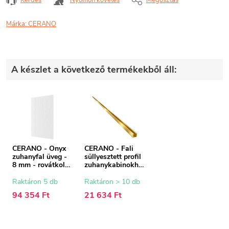
Márka:
CERANO
A készlet a következő termékekből áll:
CERANO - Onyx
CERANO - Fali
zuhanyfal üveg -
süllyesztett profil
8 mm - rovátkolt
zuhanykabinokho
üveg - 110x200
z - 8 mm - arany -
cm
200 cm
Raktáron 5 db
Raktáron > 10 db
94 354 Ft
21 634 Ft