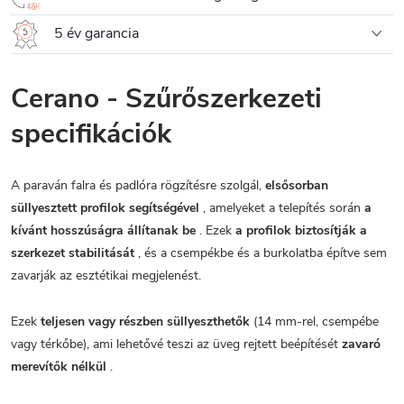
5 év garancia
Cerano - Szűrőszerkezeti
specifikációk
A paraván falra és padlóra rögzítésre szolgál,
elsősorban
süllyesztett profilok segítségével
, amelyeket a telepítés során
a
kívánt hosszúságra állítanak be
. Ezek
a profilok biztosítják a
szerkezet stabilitását
, és a csempékbe és a burkolatba építve sem
zavarják az esztétikai megjelenést.
Ezek
teljesen vagy részben süllyeszthetők
(14 mm-rel, csempébe
vagy térkőbe), ami lehetővé teszi az üveg rejtett beépítését
zavaró
merevítők nélkül
.