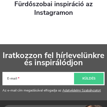
Fürdőszobai inspiráció az
Instagramon
L
Iratkozzon fel hírlevelünkre
á
és inspirálódjon
b
l
E-mail
KÜLDÉS
é
Az e-mail cím megadásával elfogadja az
Adatvédelmi Szabályzatot
c