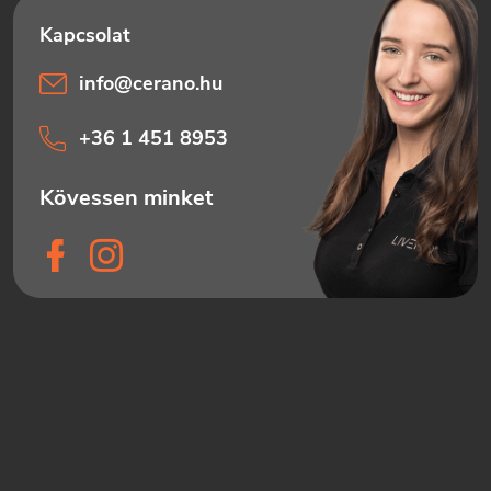
info
@
cerano.hu
+36 1 451 8953