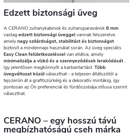
Edzett biztonsági üveg
A CERANO zuhanykabinok és zuhanyparavánok
8 mm
vastag
edzett biztonsági üveggel
vannak felszerelve,
amely
nagy szilárdságot, stabilitást és biztonságot
biztosít a mindennapi használat során. Az üveg speciális
Easy Clean felületkezeléssel
van ellátva, amely
minimalizálja a vízkő és a szennyeződések lerakódását
,
így jelentősen megkönnyíti a karbantartást.
Több
üvegváltozat közül
választhat - a teljesen átlátszótól a
tejszerűn át a grafitszürkéig és a dekoratív mintákig, így
pontosan az Ön preferenciái és fürdőszobája stílusa szerint
választhat.
CERANO – egy hosszú távú
megbízhatóságú cseh márka