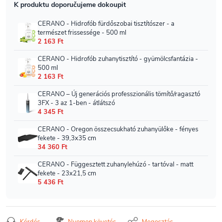
Kérdés
Nyomon követés
Megosztás