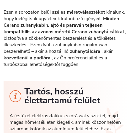
Ezen a sorozaton belül
széles méretválasztékot
kínálunk,
hogy kielégítsük ügyfeleink különböző igényeit.
Minden
Cerano zuhanykabin, ajtó és paraván teljesen
kompatibilis az azonos méretű Cerano zuhanytálcákkal
,
biztosítva a zökkenőmentes beszerelést és a tökéletes
illeszkedést. Ezenkívül a zuhanykabin rugalmasan
beszerelhető – akár a hozzá illő
zuhanytálcára
, akár
közvetlenül a padlóra
, az Ön preferenciáitól és a
fürdőszobai lehetőségektől függően.
Tartós, hosszú
élettartamú felület
A festéket elektrosztatikus szórással viszik fel, majd
magas hőmérsékleten kiégetik, aminek köszönhetően
szilárdan kötődik az alumínium felületéhez. Ez az