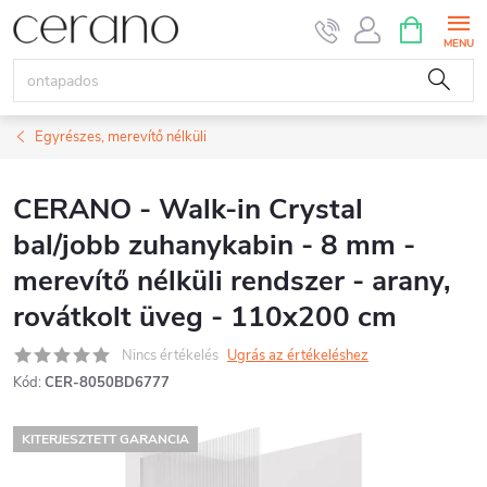
Ugrás
KOSÁR
a
fő
tartalomhoz
Egyrészes, merevítő nélküli
CERANO - Walk-in Crystal
bal/jobb zuhanykabin - 8 mm -
merevítő nélküli rendszer - arany,
rovátkolt üveg - 110x200 cm
Nincs értékelés
Ugrás az értékeléshez
Kód:
CER-8050BD6777
KITERJESZTETT GARANCIA