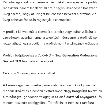
Padlóba ágyazáskor érdemes a csempéket nem egészen a profilig
ragasztani, hanem legalább 30 cm-t hagyni (különösen hosszabb
üveg esetén), hogy az üveget be lehessen helyezni a profilba. Az
üveg behelyezése után ragasztják a csempéket.
A profilok közvetlenül a csempére, térkőre vagy zuhanytálcára is
szerelhetők, azonban ennél a telepítési módszernél a profil elülső
része látható lesz a padlón (a profilok nem tartalmaznak előlapot).
Profilok beépítéséhez a CERANO –
New Generation Professional
Sealant 3FX
használatát javasoljuk.
Cerano - Minőség, amire számíthat
A Cerano egy cseh márka
, amely ötvözi a precíz kidolgozást, a
modern dizájnt és a hosszú élettartamot.
Nagy hangsúlyt fektetünk
a minőségre
, gondosan válogatjuk
az első osztályú anyagokat
, és
minden részletre odafigyelünk. Termékeinket nemcsak tartósra,