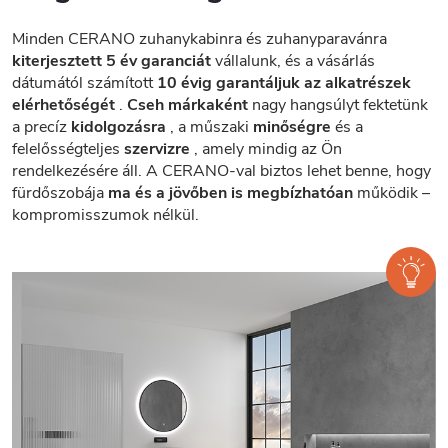
Minden CERANO zuhanykabinra és zuhanyparavánra
kiterjesztett 5 év garanciát
vállalunk, és a vásárlás
dátumától számított
10 évig garantáljuk az alkatrészek
elérhetőségét
.
Cseh márkaként
nagy hangsúlyt fektetünk
a precíz
kidolgozásra
, a műszaki
minőségre
és a
felelősségteljes
szervizre
, amely mindig az Ön
rendelkezésére áll. A CERANO-val biztos lehet benne, hogy
fürdőszobája
ma és a jövőben is megbízhatóan
működik –
kompromisszumok nélkül.