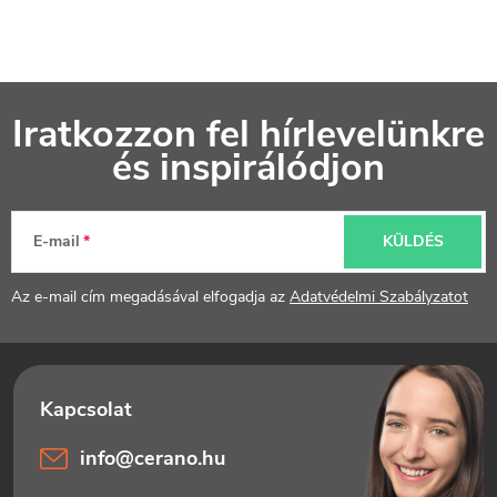
L
Iratkozzon fel hírlevelünkre
á
és inspirálódjon
b
l
E-mail
KÜLDÉS
é
Az e-mail cím megadásával elfogadja az
Adatvédelmi Szabályzatot
c
info
@
cerano.hu