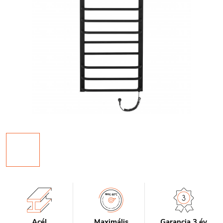
Acél
Maximális
Garancia 3 év