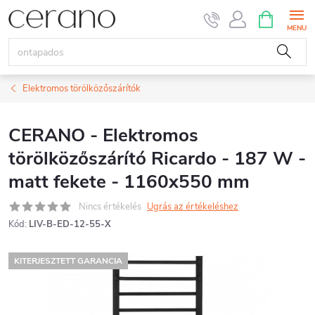
Ugrás
KOSÁR
a
fő
tartalomhoz
Elektromos törölközőszárítók
CERANO - Elektromos
törölközőszárító Ricardo - 187 W -
matt fekete - 1160x550 mm
Nincs értékelés
Ugrás az értékeléshez
Kód:
LIV-B-ED-12-55-X
KITERJESZTETT GARANCIA