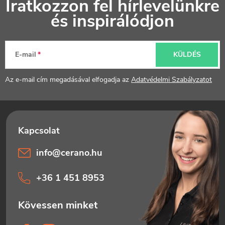
Iratkozzon fel hírlevelünkre
á
és inspirálódjon
b
l
E-mail
KÜLDÉS
é
Az e-mail cím megadásával elfogadja az
Adatvédelmi Szabályzatot
c
info
@
cerano.hu
+36 1 451 8953