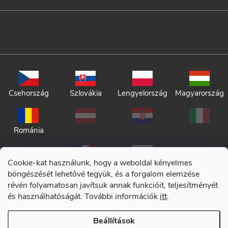
Csehország
Szlovákia
Lengyelország
Magyarország
Románia
Cookie-kat használunk, hogy a weboldal kényelmes
böngészését lehetővé tegyük, és a forgalom elemzése
révén folyamatosan javítsuk annak funkcióit, teljesítményét
és használhatóságát. További információk
itt
.
Adatkezelési tájékoztató
Beállítások
Általános szerződési feltételek