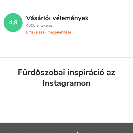
Vásárlói vélemények
4,9
4308 értékelés
Értékelések megjelenítése
Fürdőszobai inspiráció az
Instagramon
L