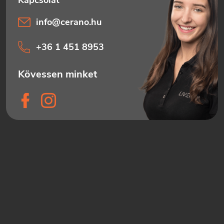
info
@
cerano.hu
+36 1 451 8953