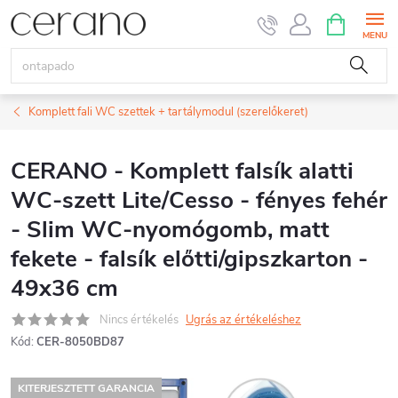
Ugrás
KOSÁR
a
fő
tartalomhoz
Komplett fali WC szettek + tartálymodul (szerelőkeret)
CERANO - Komplett falsík alatti
WC-szett Lite/Cesso - fényes fehér
- Slim WC-nyomógomb, matt
fekete - falsík előtti/gipszkarton -
49x36 cm
Nincs értékelés
Ugrás az értékeléshez
Kód:
CER-8050BD87
KITERJESZTETT GARANCIA