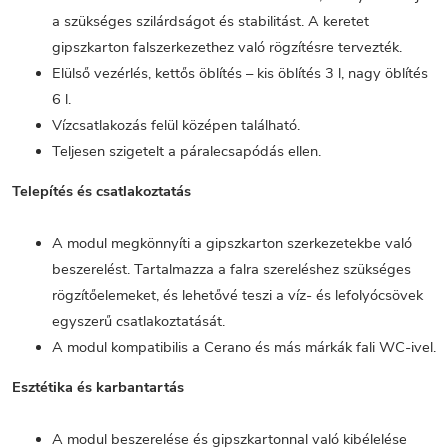
a szükséges szilárdságot és stabilitást. A keretet
gipszkarton falszerkezethez való rögzítésre tervezték.
Elülső vezérlés, kettős öblítés – kis öblítés 3 l, nagy öblítés
6 l.
Vízcsatlakozás felül középen található.
Teljesen szigetelt a páralecsapódás ellen.
Telepítés és csatlakoztatás
A modul megkönnyíti a gipszkarton szerkezetekbe való
beszerelést. Tartalmazza a falra szereléshez szükséges
rögzítőelemeket, és lehetővé teszi a víz- és lefolyócsövek
egyszerű csatlakoztatását.
A modul kompatibilis a Cerano és más márkák fali WC-ivel.
Esztétika és karbantartás
A modul beszerelése és gipszkartonnal való kibélelése