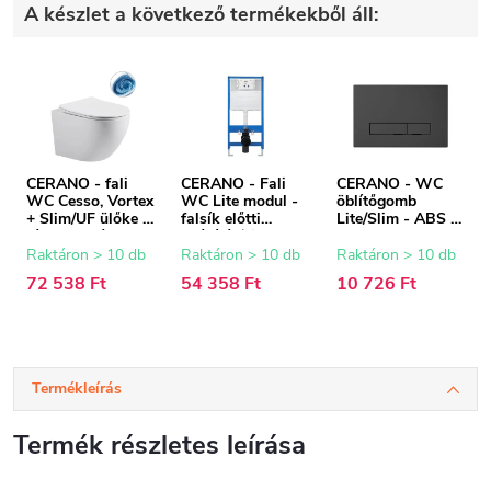
A készlet a következő termékekből áll:
CERANO - fali
CERANO - Fali
CERANO - WC
WC Cesso, Vortex
WC Lite modul -
öblítőgomb
+ Slim/UF ülőke -
falsík előtti
Lite/Slim - ABS -
fényes fehér -
beépítés/gipszkart
fekete
49x36 cm
on - 52,5x100 cm
Raktáron > 10 db
Raktáron > 10 db
Raktáron > 10 db
72 538 Ft
54 358 Ft
10 726 Ft
Termékleírás
Termék részletes leírása