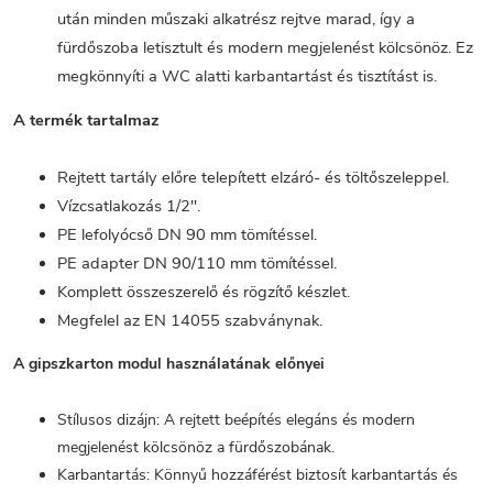
után minden műszaki alkatrész rejtve marad, így a
fürdőszoba letisztult és modern megjelenést kölcsönöz. Ez
megkönnyíti a WC alatti karbantartást és tisztítást is.
A termék tartalmaz
Rejtett tartály előre telepített elzáró- és töltőszeleppel.
Vízcsatlakozás 1/2".
PE lefolyócső DN 90 mm tömítéssel.
PE adapter DN 90/110 mm tömítéssel.
Komplett összeszerelő és rögzítő készlet.
Megfelel az EN 14055 szabványnak.
A gipszkarton modul használatának előnyei
Stílusos dizájn: A rejtett beépítés elegáns és modern
megjelenést kölcsönöz a fürdőszobának.
Karbantartás: Könnyű hozzáférést biztosít karbantartás és