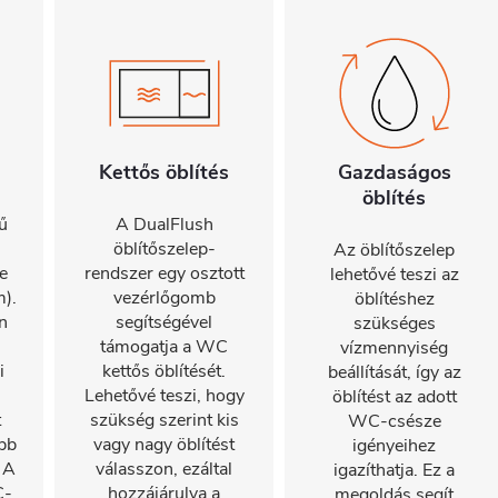
Kettős öblítés
Gazdaságos
öblítés
ű
A DualFlush
öblítőszelep-
Az öblítőszelep
e
rendszer egy osztott
lehetővé teszi az
).
vezérlőgomb
öblítéshez
n
segítségével
szükséges
támogatja a WC
vízmennyiség
i
kettős öblítését.
beállítását, így az
Lehetővé teszi, hogy
öblítést az adott
t
szükség szerint kis
WC-csésze
bb
vagy nagy öblítést
igényeihez
 A
válasszon, ezáltal
igazíthatja. Ez a
C-
hozzájárulva a
megoldás segít