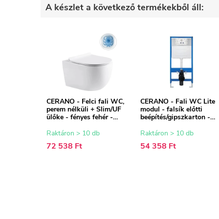
A készlet a következő termékekből áll:
CERANO - Felci fali WC,
CERANO - Fali WC Lite
perem nélküli + Slim/UF
modul - falsík előtti
ülőke - fényes fehér -
beépítés/gipszkarton -
53x37 cm
52,5x100 cm
Raktáron > 10 db
Raktáron > 10 db
72 538 Ft
54 358 Ft