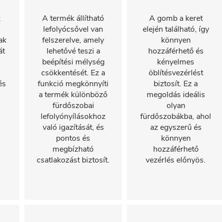
k
A termék állítható
A gomb a keret
lefolyócsővel van
elején található, így
ak
felszerelve, amely
könnyen
át
lehetővé teszi a
hozzáférhető és
beépítési mélység
kényelmes
csökkentését. Ez a
öblítésvezérlést
és
funkció megkönnyíti
biztosít. Ez a
a termék különböző
megoldás ideális
fürdőszobai
olyan
lefolyónyílásokhoz
fürdőszobákba, ahol
való igazítását, és
az egyszerű és
pontos és
könnyen
megbízható
hozzáférhető
csatlakozást biztosít.
vezérlés előnyös.