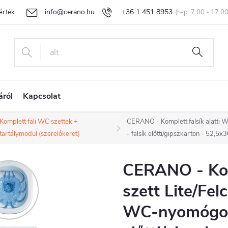
info@cerano.hu
+36 1 451 8953
rtékelése
Egyedi árazás
Áru visszaküldése és reklamáció
Ál
áról
Kapcsolat
Komplett fali WC szettek +
CERANO - Komplett falsík alatti W
tartálymodul (szerelőkeret)
- falsík előtti/gipszkarton - 52,5x
CERANO - Komp
szett Lite/Felc
WC-nyomógomb