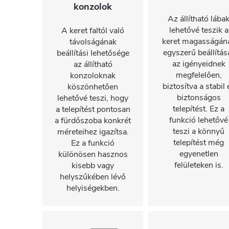
konzolok
Az állítható lába
lehetővé teszik a
A keret faltól való
keret magasságán
távolságának
egyszerű beállítás
beállítási lehetősége
az igényeidnek
az állítható
megfelelően,
konzoloknak
biztosítva a stabil 
köszönhetően
biztonságos
lehetővé teszi, hogy
telepítést. Ez a
a telepítést pontosan
funkció lehetővé
a fürdőszoba konkrét
teszi a könnyű
méreteihez igazítsa.
telepítést még
Ez a funkció
egyenetlen
különösen hasznos
felületeken is.
kisebb vagy
helyszűkében lévő
helyiségekben.