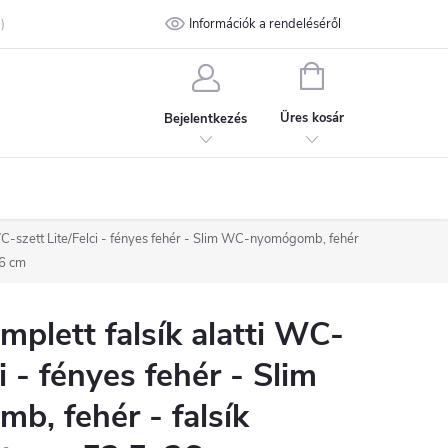
talános Szerződési Feltételek
Információk a rendeléséről
Adatvédelmi feltételek
Kapcsolat
KOSÁR
Üres kosár
Bejelentkezés
C-szett Lite/Felci - fényes fehér - Slim WC-nyomógomb, fehér
36 cm
lett falsík alatti WC-
i - fényes fehér - Slim
, fehér - falsík