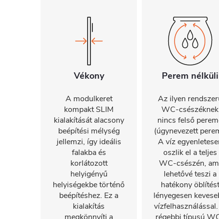
Vékony
Perem nélküli
A modulkeret
Az ilyen rendszer
kompakt SLIM
WC-csészéknek
kialakítását alacsony
nincs felső perem
beépítési mélység
(úgynevezett perem
jellemzi, így ideális
A víz egyenletese
falakba és
oszlik el a teljes
korlátozott
WC-csészén, am
helyigényű
lehetővé teszi a
helyiségekbe történő
hatékony öblítés
beépítéshez. Ez a
lényegesen kevese
kialakítás
vízfelhasználással.
megkönnyíti a
régebbi típusú W