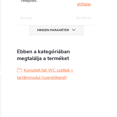
Telepítés
:
előfalas
Anyag
:
Kerámia
MINDEN PARAMÉTER
Ebben a kategóriában
megtalálja a terméket
Komplett fali WC szettek +
tartálymodul (szerelőkeret)