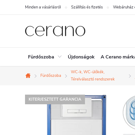
Ugrás
Minden a vásárlásról
Szállítás és fizetés
Webáruház é
a
fő
tartalomhoz
Fürdőszoba
Újdonságok
A Cerano márk
WC-k, WC-ülőkék,
Fürdőszoba
Kezdőlap
Térelválasztó rendszerek
KITERJESZTETT GARANCIA