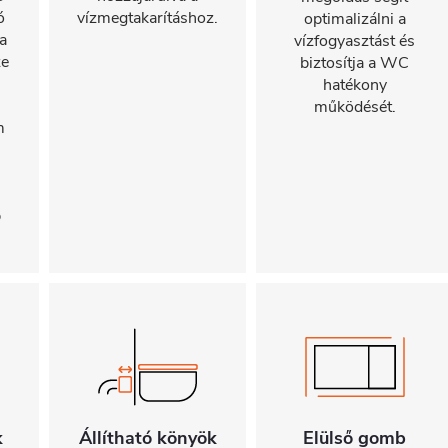
ó
vízmegtakarításhoz.
optimalizálni a
a
vízfogyasztást és
ze
biztosítja a WC
hatékony
működését.
m
s
b
k
Állítható könyök
Elülső gomb