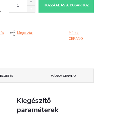
HOZZÁADÁS A KOSÁRHOZ
t
tés
Megosztás
Márka:
CERANO
ZÉLGETÉS
MÁRKA
CERANO
Kiegészítő
paraméterek