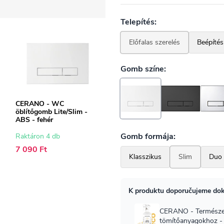
CERANO - WC
öblítőgomb Lite/Slim -
ABS - fehér
Raktáron 4 db
7 090 Ft