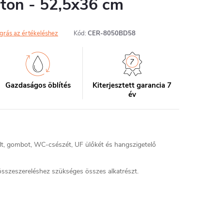
arton - 52,5x36 cm
grás az értékeléshez
Kód:
CER-8050BD58
Gazdaságos öblítés
Kiterjesztett garancia 7
év
ult, gombot, WC-csészét, UF ülőkét és hangszigetelő
sszeszereléshez szükséges összes alkatrészt.