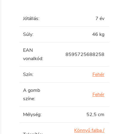
Jótállás
:
7 év
Súly
:
46 kg
EAN
8595725688258
vonalkód
:
Szín
:
Fehér
A gomb
Fehér
színe
:
Mélység
:
52,5 cm
Könnyű falba /