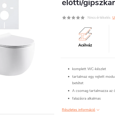
előtti/gipszk
Nincs értékelés
U
Acélváz
komplett WC-készlet
tartalmaz egy rejtett mod
betétet
A csomag tartalmazza az ö
falazásra alkalmas
Részletes információ