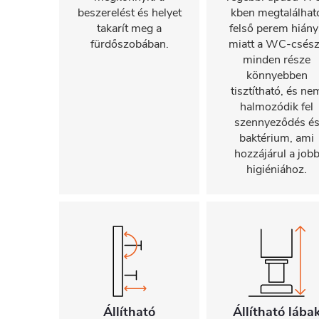
beszerelést és helyet
kben megtalálhat
takarít meg a
felső perem hiány
fürdőszobában.
miatt a WC-csés
minden része
könnyebben
tisztítható, és ne
halmozódik fel
szennyeződés é
baktérium, ami
hozzájárul a job
higiéniához.
Állítható
Állítható lába