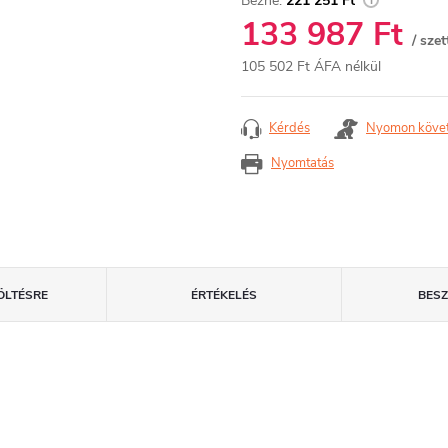
221 251 Ft
133 987 Ft
/ szet
105 502 Ft ÁFA nélkül
Egységár:
Kérdés
Nyomon köve
Nyomtatás
ÖLTÉSRE
ÉRTÉKELÉS
BES