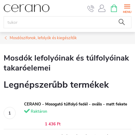
Ugrás
KOSÁR
a
fő
tartalomhoz
Mosdószifonok, lefolyók és kiegészítők
Mosdók lefolyóinak és túlfolyóinak
takaróelemei
Legnépszerűbb termékek
CERANO - Mosogató túlfolyó fedél - ovális - matt fekete
Raktáron
1 436 Ft