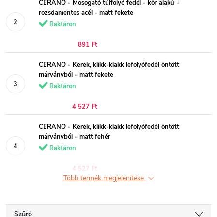
CERANO - Mosogató túlfolyó fedél - kör alakú -
rozsdamentes acél - matt fekete
Raktáron
891 Ft
CERANO - Kerek, klikk-klakk lefolyófedél öntött
márványból - matt fekete
Raktáron
4 527 Ft
CERANO - Kerek, klikk-klakk lefolyófedél öntött
márványból - matt fehér
Raktáron
4 527 Ft
Több termék megjelenítése
Szűrő