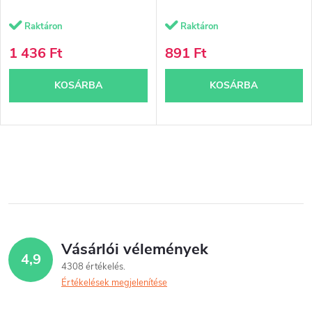
Raktáron
Raktáron
1 436 Ft
891 Ft
KOSÁRBA
KOSÁRBA
L
i
s
t
Vásárlói vélemények
4,9
a
4308 értékelés
Értékelések megjelenítése
i