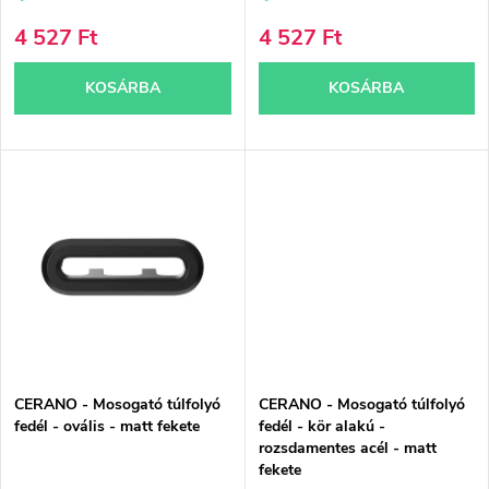
i
d
4 527 Ft
4 527 Ft
s
e
KOSÁRBA
KOSÁRBA
t
z
á
é
j
s
a
e
CERANO - Mosogató túlfolyó
CERANO - Mosogató túlfolyó
fedél - ovális - matt fekete
fedél - kör alakú -
rozsdamentes acél - matt
fekete