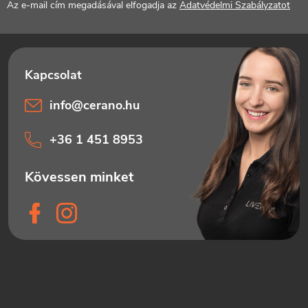
Az e-mail cím megadásával elfogadja az
Adatvédelmi Szabályzatot
i
c
info
@
cerano.hu
+36 1 451 8953