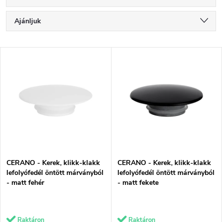
T
Ajánljuk
e
Legolcsóbb elöl
T
r
Legdrágább
e
m
Legnépszerűbb termékek
r
é
ABC szerint
m
k
é
e
k
k
CERANO - Kerek, klikk-klakk
CERANO - Kerek, klikk-klakk
e
r
lefolyófedél öntött márványból
lefolyófedél öntött márványból
- matt fehér
- matt fekete
k
e
l
n
Raktáron
Raktáron