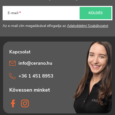
b
l
E-mail
KÜLDÉS
é
Az e-mail cím megadásával elfogadja az
Adatvédelmi Szabályzatot
c
info
@
cerano.hu
+36 1 451 8953