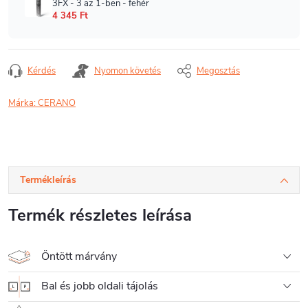
Kérdés
Nyomon követés
Megosztás
Márka:
CERANO
Termékleírás
Termék részletes leírása
Öntött márvány
Bal és jobb oldali tájolás