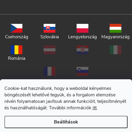
Csehország
Szlovákia
Lengyelország
Magyarország
Románia
Cookie-kat használunk, hogy a weboldal kényelmes
böngészését lehetővé tegyük, és a forgalom elemzése
révén folyamatosan javítsuk annak funkcióit, teljesítményét
Adatkezelési tájékoztató
és használhatóságát. További információk
itt
.
Általános szerződési feltételek
Beállítások
Copyright 2026
CERANO
. Minden jog fenntartva.
|
Cookie