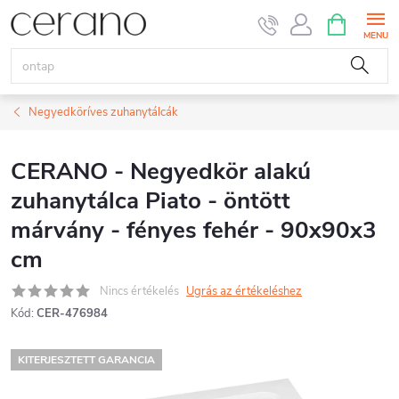
Ugrás
KOSÁR
a
fő
tartalomhoz
Negyedköríves zuhanytálcák
CERANO - Negyedkör alakú
zuhanytálca Piato - öntött
márvány - fényes fehér - 90x90x3
cm
Nincs értékelés
Ugrás az értékeléshez
Kód:
CER-476984
KITERJESZTETT GARANCIA