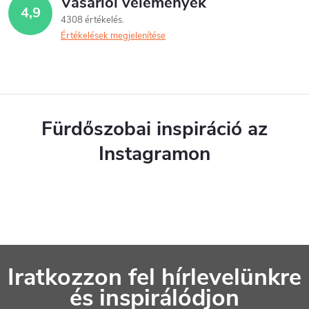
Vásárlói vélemények
4,9
4308 értékelés
Értékelések megjelenítése
Fürdőszobai inspiráció az
Instagramon
L
Iratkozzon fel hírlevelünkre
á
és inspirálódjon