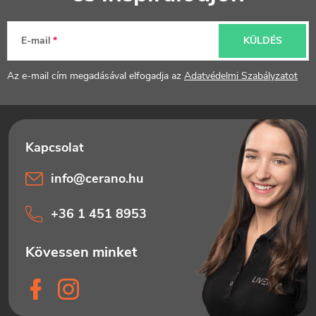
b
l
E-mail
KÜLDÉS
é
Az e-mail cím megadásával elfogadja az
Adatvédelmi Szabályzatot
c
info
@
cerano.hu
+36 1 451 8953