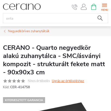
Ugrás
KOSÁR
a
fő
tartalomhoz
Negyedköríves zuhanytálcák
CERANO - Quarto negyedkör
alakú zuhanytálca - SMC/ásványi
kompozit - strukturált fekete matt
- 90x90x3 cm
Nincs értékelés
Ugrás az értékeléshez
Kód:
CER-414758
KITERJESZTETT GARANCIA