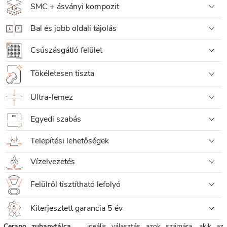
SMC + ásványi kompozit
Bal és jobb oldali tájolás
Csúszásgátló felület
Tökéletesen tiszta
Ultra-lemez
Egyedi szabás
Telepítési lehetőségek
Vízelvezetés
Felülről tisztítható lefolyó
Kiterjesztett garancia 5 év
Cerano zuhanytálca
ideális választás azok számára, akik az