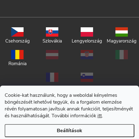
Csehország
Szlovákia
Lengyelország
Magyarország
Románia
Cookie-kat használunk, hogy a weboldal kényelmes
böngészését lehetővé tegyük, és a forgalom elemzése
révén folyamatosan javítsuk annak funkcióit, teljesítményét
Adatkezelési tájékoztató
és használhatóságát. További információk
itt
.
Általános szerződési feltételek
Beállítások
Copyright 2026
CERANO
. Minden jog fenntartva.
|
Cookie