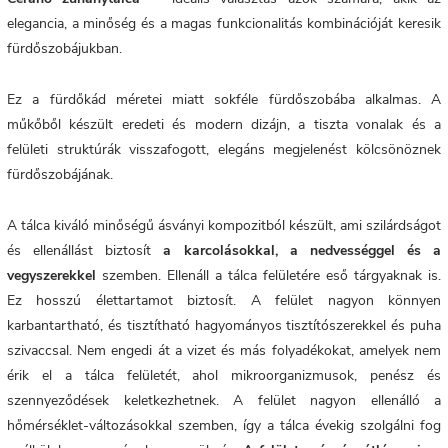
elegancia, a minőség és a magas funkcionalitás kombinációját keresik
fürdőszobájukban.
Ez a fürdőkád méretei miatt sokféle fürdőszobába alkalmas. A
műkőből készült eredeti és modern dizájn, a tiszta vonalak és a
felületi struktúrák visszafogott, elegáns megjelenést kölcsönöznek
fürdőszobájának.
A tálca kiváló minőségű ásványi kompozitból készült, ami szilárdságot
és ellenállást biztosít
a karcolásokkal, a nedvességgel és a
vegyszerekkel
szemben. Ellenáll a tálca felületére eső tárgyaknak is.
Ez hosszú élettartamot biztosít. A
felület nagyon könnyen
karbantartható, és tisztítható hagyományos tisztítószerekkel és puha
szivaccsal. Nem engedi át a vizet és más folyadékokat, amelyek nem
érik el a tálca felületét, ahol mikroorganizmusok, penész és
szennyeződések keletkezhetnek. A felület nagyon ellenálló a
hőmérséklet-változásokkal szemben, így a tálca évekig szolgálni fog