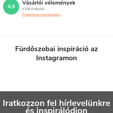
Vásárlói vélemények
4,9
4308 értékelés
Értékelések megjelenítése
Fürdőszobai inspiráció az
Instagramon
L
Iratkozzon fel hírlevelünkre
á
és inspirálódjon