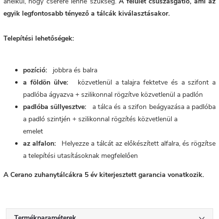
anélkül, hogy cserére lenne szükség.
A felület csúszásgátló, ami az
egyik legfontosabb tényező a tálcák kiválasztásakor.
Telepítési lehetőségek:
pozíció:
jobbra és balra
a földön ülve:
közvetlenül a talajra fektetve és a szifont a
padlóba ágyazva + szilikonnal rögzítve közvetlenül a padlón
padlóba süllyesztve:
a tálca és a szifon beágyazása a padlóba
a padló szintjén + szilikonnal rögzítés közvetlenül a
emelet
az alfalon:
Helyezze a tálcát az előkészített alfalra, és rögzítse
a telepítési utasításoknak megfelelően
A Cerano zuhanytálcákra 5 év kiterjesztett garancia vonatkozik.
Termékparaméterek