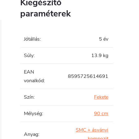
Kiegészítő
paraméterek
Jótállás
:
5 év
Súly
:
13.9 kg
EAN
8595725614691
vonalkód
:
Szín
:
Fekete
Mélység
:
90 cm
SMC + ásványi
Anyag
:
kompozit