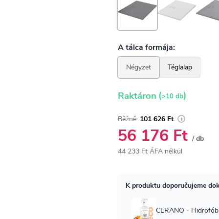
(
)
Raktáron
>10 db
101 626 Ft
56 176 Ft
/ db
44 233 Ft ÁFA nélkül
Egységár: