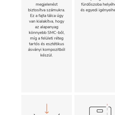
megjelenést
fürdőszoba helyéh
biztosítva számukra.
és egyedi igényeih
Ez a fajta tálca úgy
van kialakítva, hogy
az alapanyag
könnyebb SMC-ből,
míg a felületi réteg
tartós és esztétikus
ásványi kompozitból
készül.