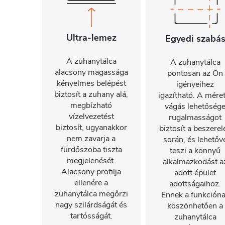
Ultra-lemez
Egyedi szabá
A zuhanytálca
A zuhanytálca
alacsony magassága
pontosan az Ön
kényelmes belépést
igényeihez
biztosít a zuhany alá,
igazítható. A mére
megbízható
vágás lehetőség
vízelvezetést
rugalmasságot
biztosít, ugyanakkor
biztosít a beszerel
nem zavarja a
során, és lehetőv
fürdőszoba tiszta
teszi a könnyű
megjelenését.
alkalmazkodást a
Alacsony profilja
adott épület
ellenére a
adottságaihoz.
zuhanytálca megőrzi
Ennek a funkción
nagy szilárdságát és
köszönhetően a
tartósságát.
zuhanytálca