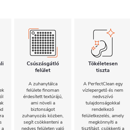
li
Csúszásgátló
Tökéletesen
felület
tiszta
A zuhanytálca
A PerfectClean egy
nek
felülete finoman
vízlepergető és nem
ól
érdesített textúrájú,
nedvszívó
ak
ami növeli a
tulajdonságokkal
ád
biztonságot
rendelkező
ra
zuhanyozás közben,
felületkezelés, amely
s
segít csökkenteni a
megkönnyíti a
 a
nedves felületen való
tisztítást, csökkenti a