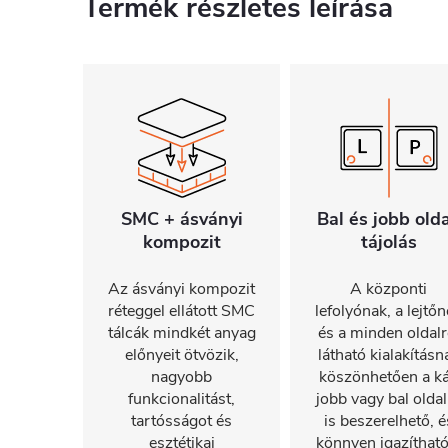
Termék részletes leírása
SMC + ásványi
Bal és jobb olda
kompozit
tájolás
Az ásványi kompozit
A központi
réteggel ellátott SMC
lefolyónak, a lejtő
tálcák mindkét anyag
és a minden oldalr
előnyeit ötvözik,
látható kialakításn
nagyobb
köszönhetően a k
funkcionalitást,
jobb vagy bal oldal
tartósságot és
is beszerelhető, é
esztétikai
könnyen igazítható