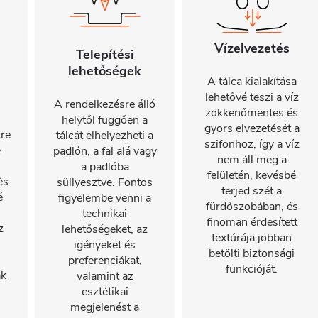
Vízelvezetés
s
Telepítési
lehetőségek
A tálca kialakítása
lehetővé teszi a víz
A rendelkezésre álló
zökkenőmentes és
helytől függően a
gyors elvezetését a
tre
tálcát elhelyezheti a
szifonhoz, így a víz
e
padlón, a fal alá vagy
nem áll meg a
a padlóba
felületén, kevésbé
és
süllyesztve. Fontos
terjed szét a
é
figyelembe venni a
fürdőszobában, és
technikai
finoman érdesített
z
lehetőségeket, az
textúrája jobban
igényeket és
betölti biztonsági
preferenciákat,
funkcióját.
ak
valamint az
esztétikai
megjelenést a