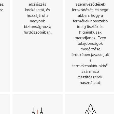
ez
elcsúszás
szennyeződések
ez.
kockázatát, és
lerakódását, és segít
hozzájárul a
abban, hogy a
nagyobb
termékek hosszabb
biztonsághoz a
ideig tiszták és
fürdőszobában.
higiénikusak
maradjanak. Ezen
tulajdonságok
megőrzése
érdekében javasoljuk
a
termékcsaládunkból
származó
tisztítószerek
használatát.