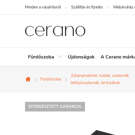
Ugrás
Minden a vásárlásról
Szállítás és fizetés
Webáruház é
a
fő
tartalomhoz
Fürdőszoba
Újdonságok
A Cerano márk
Zuhanykabinok, kádak, csatornák,
Fürdőszoba
Kezdőlap
lefolyócsatornák, tartozékok
KITERJESZTETT GARANCIA