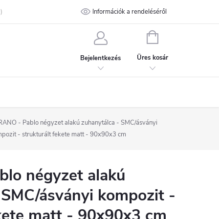
talános Szerződési Feltételek
Információk a rendeléséről
Adatvédelmi feltételek
Kapcsolat
KOSÁR
Üres kosár
Bejelentkezés
ANO - Pablo négyzet alakú zuhanytálca - SMC/ásványi
pozit - strukturált fekete matt - 90x90x3 cm
lo négyzet alakú
 SMC/ásványi kompozit -
ekete matt - 90x90x3 cm