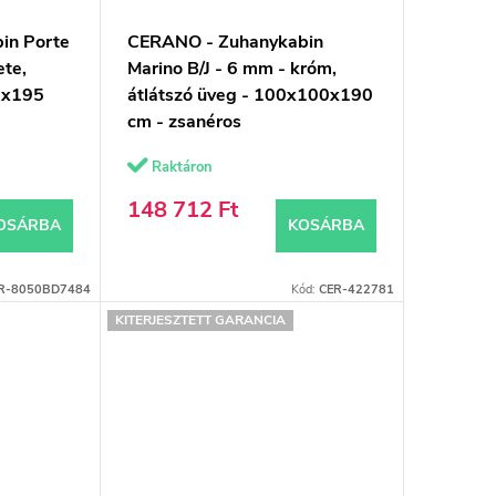
in Porte
CERANO - Zuhanykabin
ete,
Marino B/J - 6 mm - króm,
0x195
átlátszó üveg - 100x100x190
cm - zsanéros
Raktáron
148 712 Ft
OSÁRBA
KOSÁRBA
R-8050BD7484
Kód:
CER-422781
KITERJESZTETT GARANCIA