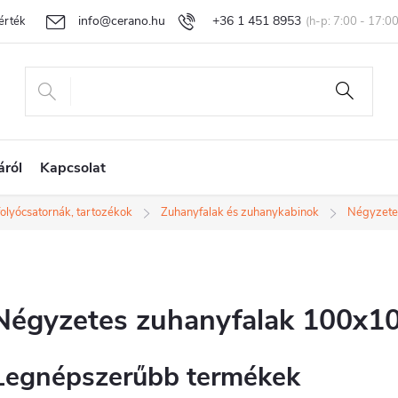
info@cerano.hu
+36 1 451 8953
rtékelése
Egyedi árazás
Áru visszaküldése és reklamáció
Ál
áról
Kapcsolat
folyócsatornák, tartozékok
Zuhanyfalak és zuhanykabinok
Négyzete
Négyzetes zuhanyfalak 100x1
Legnépszerűbb termékek