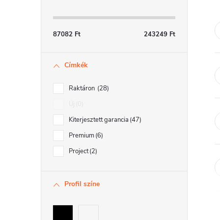
a
l
87082
Ft
243249
Ft
s
Címkék
ó
p
Raktáron
28
a
Új
0
Kiterjesztett garancia
47
n
Premium
6
e
Project
2
l
Profil színe