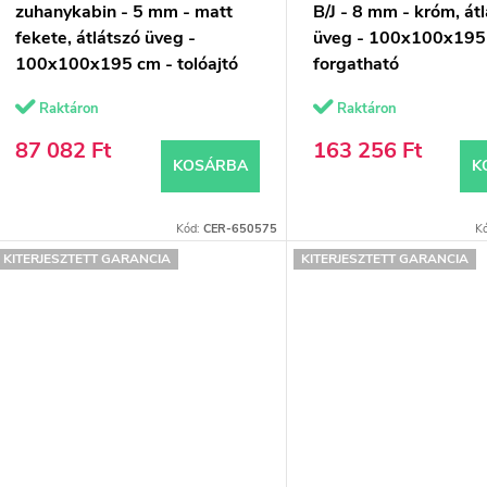
k
d
zuhanykabin - 5 mm - matt
B/J - 8 mm - króm, át
fekete, átlátszó üveg -
üveg - 100x100x195
e
100x100x195 cm - tolóajtó
forgatható
z
Raktáron
Raktáron
s
é
87 082 Ft
163 256 Ft
KOSÁRBA
K
s
á
e
Kód:
CER-650575
K
KITERJESZTETT GARANCIA
KITERJESZTETT GARANCIA
a