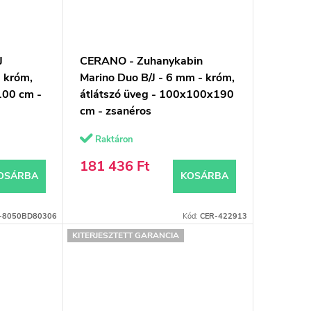
J
CERANO - Zuhanykabin
 króm,
Marino Duo B/J - 6 mm - króm,
100 cm -
átlátszó üveg - 100x100x190
cm - zsanéros
Raktáron
181 436 Ft
OSÁRBA
KOSÁRBA
-8050BD80306
Kód:
CER-422913
KITERJESZTETT GARANCIA