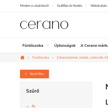
Ugrás
Minden a vásárlásról
Szállítás és fizetés
Webáruház é
a
fő
tartalomhoz
Fürdőszoba
Újdonságok
A Cerano márk
Fürdőszoba
Zuhanykabinok, kádak, csatornák, le
Kezdőlap
Skrýt
filtry
O
l
d
Ár