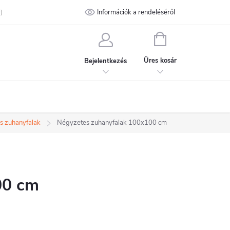
talános Szerződési Feltételek
Információk a rendeléséről
Adatvédelmi feltételek
Kapcsolat
KOSÁR
Üres kosár
Bejelentkezés
s zuhanyfalak
Négyzetes zuhanyfalak 100x100 cm
00 cm