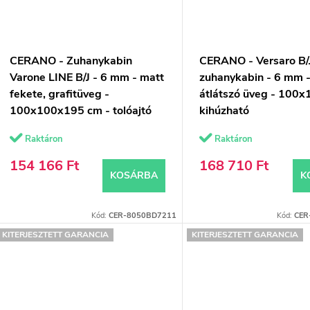
CERANO - Zuhanykabin
CERANO - Versaro B/
Varone LINE B/J - 6 mm - matt
zuhanykabin - 6 mm -
fekete, grafitüveg -
átlátszó üveg - 100x
100x100x195 cm - tolóajtó
kihúzható
Raktáron
Raktáron
154 166 Ft
168 710 Ft
KOSÁRBA
K
Kód:
CER-8050BD7211
Kód:
CER
KITERJESZTETT GARANCIA
KITERJESZTETT GARANCIA