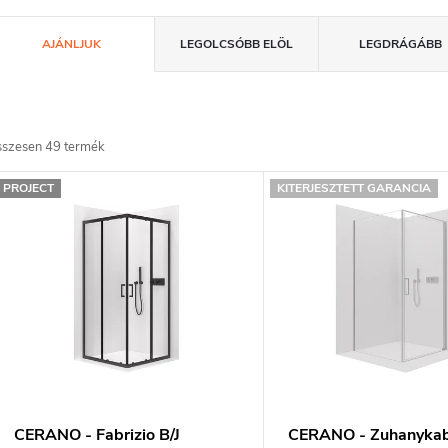
T
AJÁNLJUK
LEGOLCSÓBB ELÖL
LEGDRÁGÁBB
e
m
sszesen
49
termék
T
é
PROJECT
KITERJESZTETT GARANCIA
e
k
e
m
k
é
k
e
e
n
CERANO - Fabrizio B/J
CERANO - Zuhanykab