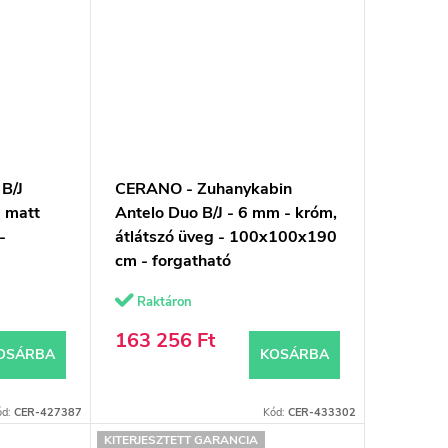
B/J
CERANO - Zuhanykabin
- matt
Antelo Duo B/J - 6 mm - króm,
-
átlátszó üveg - 100x100x190
cm - forgatható
Raktáron
163 256 Ft
OSÁRBA
KOSÁRBA
ód:
CER-427387
Kód:
CER-433302
KITERJESZTETT GARANCIA