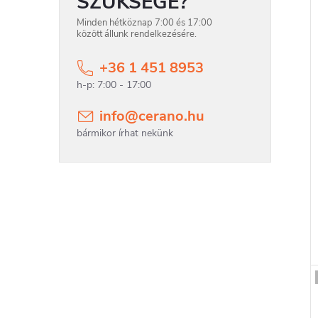
SZÜKSÉGE?
Minden hétköznap 7:00 és 17:00
között állunk rendelkezésére.
+36 1 451 8953
info
@
cerano.hu