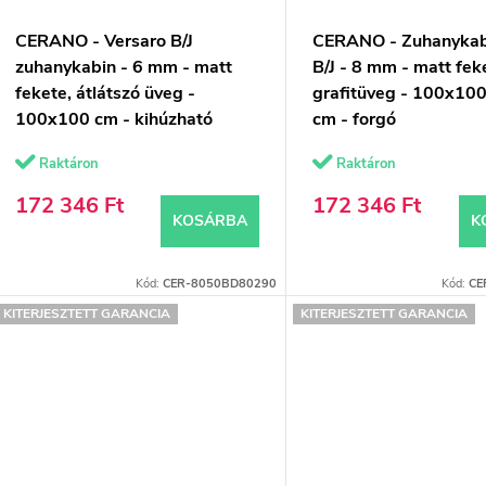
CERANO - Versaro B/J
CERANO - Zuhanykab
zuhanykabin - 6 mm - matt
B/J - 8 mm - matt fek
fekete, átlátszó üveg -
grafitüveg - 100x10
100x100 cm - kihúzható
cm - forgó
Raktáron
Raktáron
172 346 Ft
172 346 Ft
KOSÁRBA
K
Kód:
CER-8050BD80290
Kód:
CE
KITERJESZTETT GARANCIA
KITERJESZTETT GARANCIA