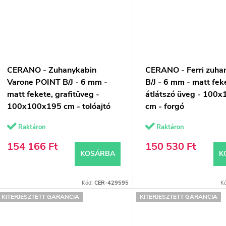
CERANO - Zuhanykabin
CERANO - Ferri zuha
Varone POINT B/J - 6 mm -
B/J - 6 mm - matt fek
matt fekete, grafitüveg -
átlátszó üveg - 100
100x100x195 cm - tolóajtó
cm - forgó
Raktáron
Raktáron
154 166 Ft
150 530 Ft
KOSÁRBA
K
Kód:
CER-429595
K
KITERJESZTETT GARANCIA
KITERJESZTETT GARANCIA