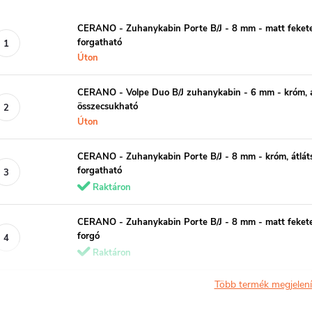
CERANO - Zuhanykabin Porte B/J - 8 mm - matt fekete
forgatható
Úton
CERANO - Volpe Duo B/J zuhanykabin - 6 mm - króm, 
összecsukható
Úton
CERANO - Zuhanykabin Porte B/J - 8 mm - króm, átlá
forgatható
Raktáron
CERANO - Zuhanykabin Porte B/J - 8 mm - matt fekete
forgó
Raktáron
Több termék megjelen