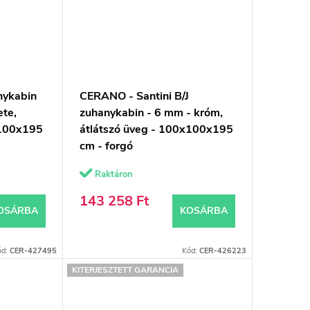
nykabin
CERANO - Santini B/J
ete,
zuhanykabin - 6 mm - króm,
x100x195
átlátszó üveg - 100x100x195
cm - forgó
Raktáron
143 258 Ft
OSÁRBA
KOSÁRBA
ód:
CER-427495
Kód:
CER-426223
KITERJESZTETT GARANCIA