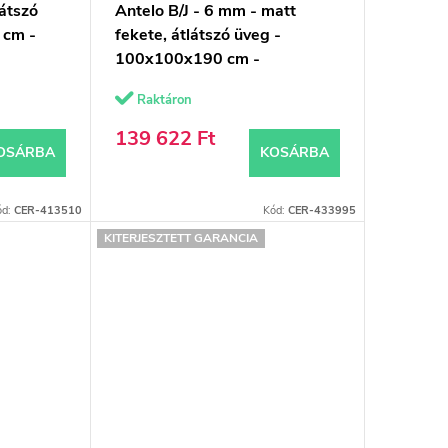
látszó
Antelo B/J - 6 mm - matt
 cm -
fekete, átlátszó üveg -
100x100x190 cm -
forgatható
Raktáron
139 622 Ft
OSÁRBA
KOSÁRBA
ód:
CER-413510
Kód:
CER-433995
KITERJESZTETT GARANCIA