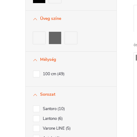
Üveg színe
r
ö
Mélység
100 cm
49
r
Sorozat
r
Santoro
10
Lantono
6
Varone LINE
5