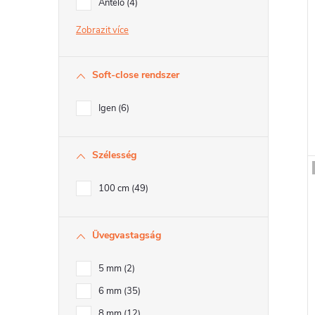
Antelo
4
l
Zobrazit
i
Soft-close rendszer
Igen
6
t
Szélesség
j
100 cm
49
Üvegvastagság
5 mm
2
6 mm
35
8 mm
12