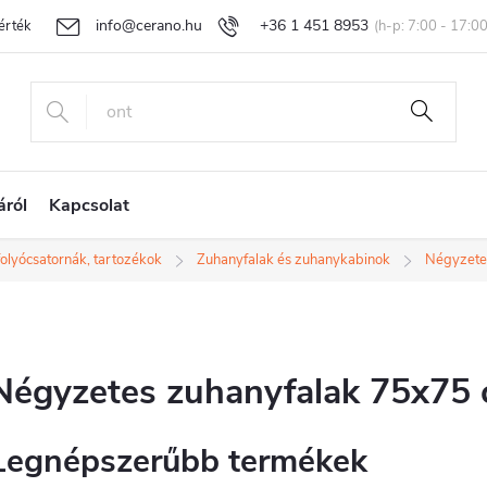
info@cerano.hu
+36 1 451 8953
rtékelése
Egyedi árazás
Áru visszaküldése és reklamáció
Ál
áról
Kapcsolat
folyócsatornák, tartozékok
Zuhanyfalak és zuhanykabinok
Négyzete
Négyzetes zuhanyfalak 75x75
Legnépszerűbb termékek