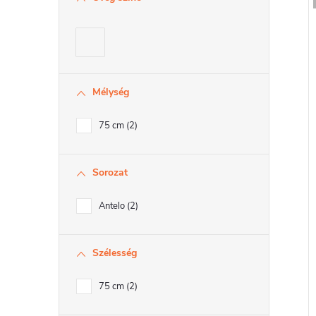
r
Mélység
r
75 cm
2
Sorozat
Antelo
2
l
i
Szélesség
75 cm
2
t