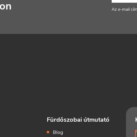
jon
Az e-mail cí
Fürdőszobai útmutató
k
Blog