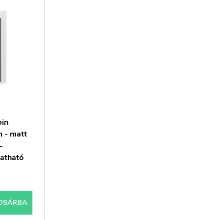
in
m - matt
-
atható
OSÁRBA