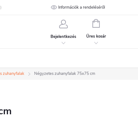
talános Szerződési Feltételek
Információk a rendeléséről
Adatvédelmi feltételek
Kapcsolat
KOSÁR
Üres kosár
Bejelentkezés
s zuhanyfalak
Négyzetes zuhanyfalak 75x75 cm
 cm