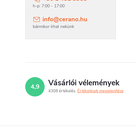
info
@
cerano.hu
Vásárlói vélemények
4,9
4308 értékelés
Értékelések megjelenítése