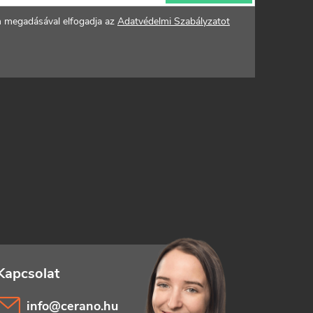
m megadásával elfogadja az
Adatvédelmi Szabályzatot
info
@
cerano.hu