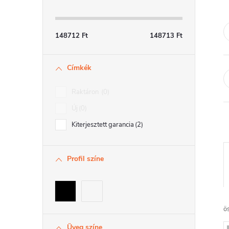
a
l
148712
Ft
148713
Ft
s
Címkék
ó
p
Raktáron
0
a
Új
0
Kiterjesztett garancia
2
n
e
Profil színe
l
r
ö
Üveg színe