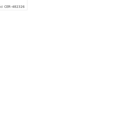
ód:
CER-482326