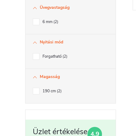
Üvegvastagság
j
6 mm
2
i
Nyitási mód
Forgatható
2
t
Magasság
i
190 cm
2
r
4,9