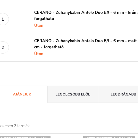
CERANO - Zuhanykabin Antelo Duo B/J - 6 mm - króm,
forgatható
Úton
CERANO - Zuhanykabin Antelo Duo B/J - 6 mm - matt f
cm - forgatható
Úton
T
AJÁNLJUK
LEGOLCSÓBB ELÖL
LEGDRÁGÁBB
e
m
sszesen
2
termék