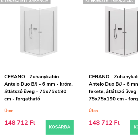
T
é
KITERJESZTETT GARANCIA
KITERJESZTETT GARANCIA
e
k
e
m
k
é
k
e
e
n
CERANO - Zuhanykabin
CERANO - Zuhanykab
k
d
Antelo Duo B/J - 6 mm - króm,
Antelo Duo B/J - 6 m
átlátszó üveg - 75x75x190
fekete, átlátszó üveg 
e
cm - forgatható
75x75x190 cm - forg
z
Úton
Úton
s
é
148 712 Ft
148 712 Ft
KOSÁRBA
K
s