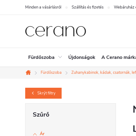
Ugrás
Minden a vásárlásról
Szállítás és fizetés
Webáruház é
a
fő
tartalomhoz
Fürdőszoba
Újdonságok
A Cerano márk
Fürdőszoba
Zuhanykabinok, kádak, csatornák, le
Kezdőlap
Skrýt
filtry
O
l
d
Ár