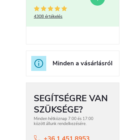
í
t
4308 értékelés
l
Minden a vásárlásról
SEGÍTSÉGRE VAN
i
SZÜKSÉGE?
Minden hétköznap 7:00 és 17:00
között állunk rendelkezésére.
+36 1 451 8953