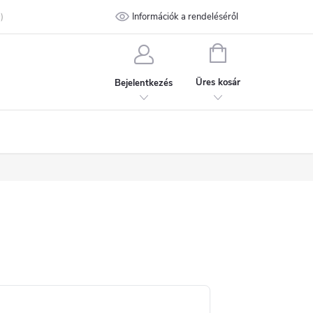
talános Szerződési Feltételek
Információk a rendeléséről
Adatvédelmi feltételek
Kapcsolat
KOSÁR
Üres kosár
Bejelentkezés