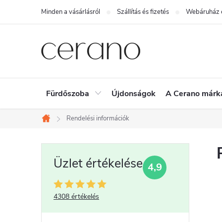
Ugrás
Minden a vásárlásról
Szállítás és fizetés
Webáruház é
a
fő
tartalomhoz
Fürdőszoba
Újdonságok
A Cerano márk
Rendelési információk
Kezdőlap
O
4,9
l
d
4308 értékelés
a