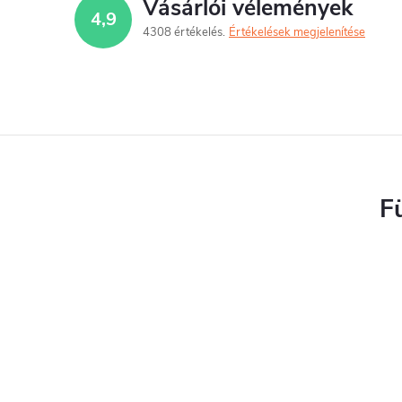
Vásárlói vélemények
4,9
4308 értékelés
Értékelések megjelenítése
F