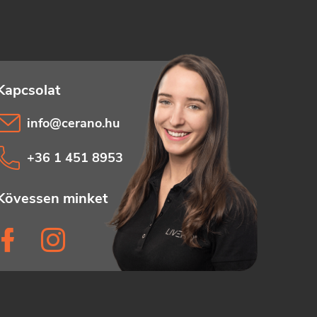
info
@
cerano.hu
+36 1 451 8953