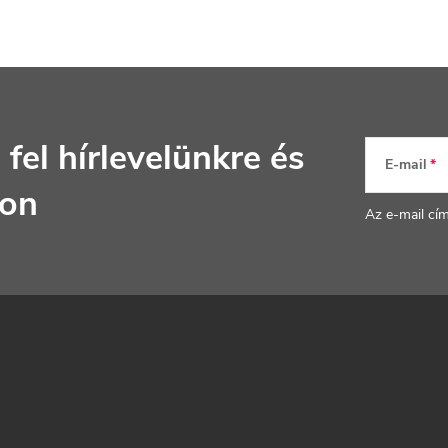
 fel hírlevelünkre
és
E-mail
jon
Az e-mail cí