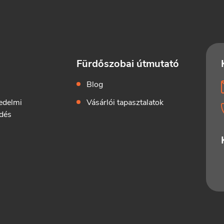
Fürdőszobai útmutató
k
Blog
edelmi
Vásárlói tapasztalatok
dés