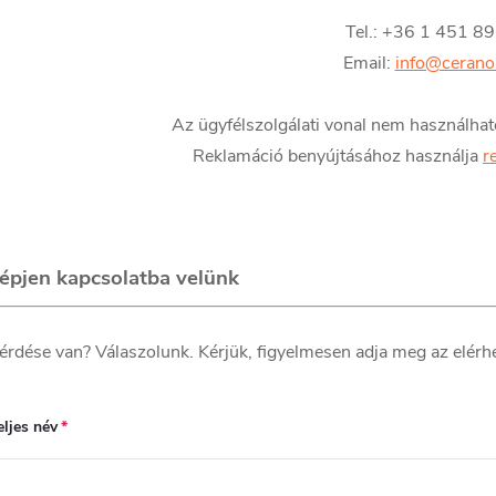
Tel.: +36 1 451 8
Email:
info@cerano
Az ügyfélszolgálati vonal nem használhat
Reklamáció benyújtásához használja
r
épjen kapcsolatba velünk
érdése van? Válaszolunk. Kérjük, figyelmesen adja meg az elérhe
eljes név