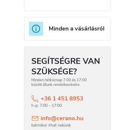
l
s
ó
Minden a vásárlásról
p
a
n
SEGÍTSÉGRE VAN
SZÜKSÉGE?
e
Minden hétköznap 7:00 és 17:00
l
között állunk rendelkezésére.
+36 1 451 8953
info
@
cerano.hu