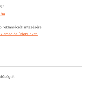
953
.hu
ó reklamációk intézésére.
eklamációs űrlapunkat.
tőségeit.