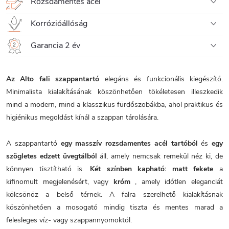
Rozsdamentes acél
Korrózióállóság
Garancia 2 év
Az Alto fali szappantartó
elegáns és funkcionális kiegészítő.
Minimalista kialakításának köszönhetően tökéletesen illeszkedik
mind a modern, mind a klasszikus fürdőszobákba, ahol praktikus és
higiénikus megoldást kínál a szappan tárolására.
A szappantartó
egy masszív rozsdamentes acél tartóból
és
egy
szögletes edzett üvegtálból
áll, amely nemcsak remekül néz ki, de
könnyen tisztítható is.
Két színben kapható:
matt fekete
a
kifinomult megjelenésért, vagy
króm
, amely időtlen eleganciát
kölcsönöz a belső térnek. A falra szerelhető kialakításnak
köszönhetően a mosogató mindig tiszta és mentes marad a
felesleges víz- vagy szappannyomoktól.