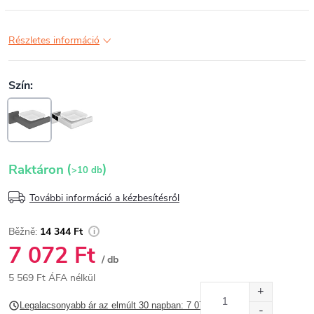
Részletes információ
(
)
Raktáron
>10 db
További információ a kézbesítésről
14 344 Ft
7 072 Ft
/ db
5 569 Ft ÁFA nélkül
Egységár:
Legalacsonyabb ár az elmúlt 30 napban: 7 072,02 Ft