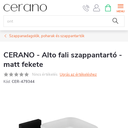
Ugrás
KOSÁR
a
fő
tartalomhoz
Szappanadagolók, poharak és szappantartók
CERANO - Alto fali szappantartó -
matt fekete
Nincs értékelés
Ugrás az értékeléshez
Kód:
CER-479344