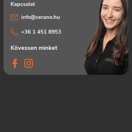
info
@
cerano.hu
+36 1 451 8953