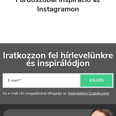
Instagramon
L
Iratkozzon fel hírlevelünkre
á
és inspirálódjon
b
l
E-mail
KÜLDÉS
é
Az e-mail cím megadásával elfogadja az
Adatvédelmi Szabályzatot
c