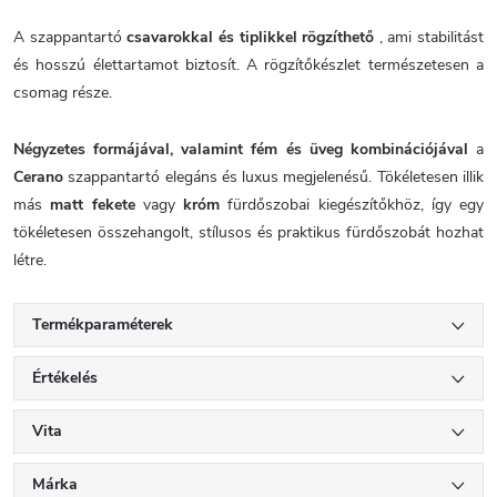
A szappantartó
csavarokkal és tiplikkel rögzíthető
, ami stabilitást
és hosszú élettartamot biztosít. A rögzítőkészlet természetesen a
csomag része.
Négyzetes formájával, valamint fém és üveg kombinációjával
a
Cerano
szappantartó elegáns és luxus megjelenésű. Tökéletesen illik
más
matt fekete
vagy
króm
fürdőszobai kiegészítőkhöz, így egy
tökéletesen összehangolt, stílusos és praktikus fürdőszobát hozhat
létre.
Termékparaméterek
Értékelés
Vita
Márka