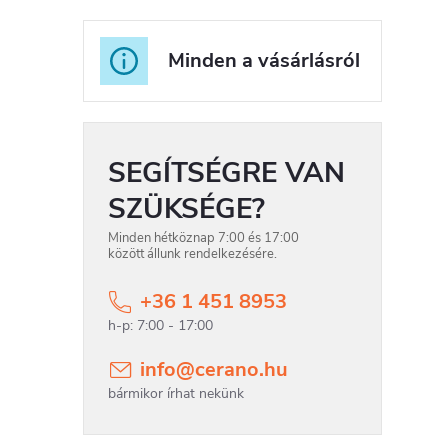
i
Minden a vásárlásról
t
SEGÍTSÉGRE VAN
i
SZÜKSÉGE?
r
Minden hétköznap 7:00 és 17:00
között állunk rendelkezésére.
+36 1 451 8953
í
info
@
cerano.hu
t