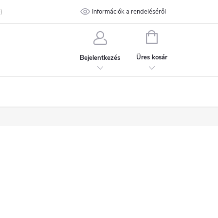
talános Szerződési Feltételek
Információk a rendeléséről
Adatvédelmi feltételek
Kapcsolat
KOSÁR
Üres kosár
Bejelentkezés