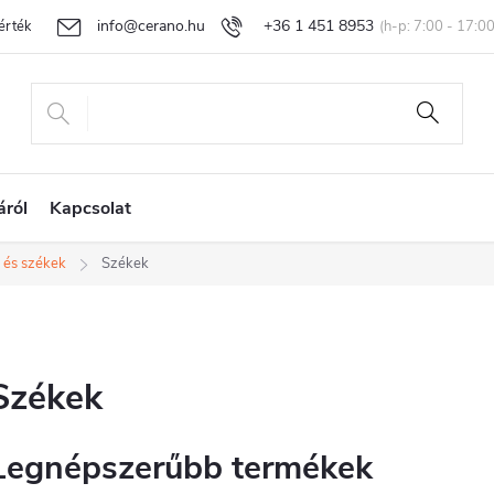
info@cerano.hu
+36 1 451 8953
rtékelése
Egyedi árazás
Áru visszaküldése és reklamáció
Ál
áról
Kapcsolat
 és székek
Székek
Székek
Legnépszerűbb termékek