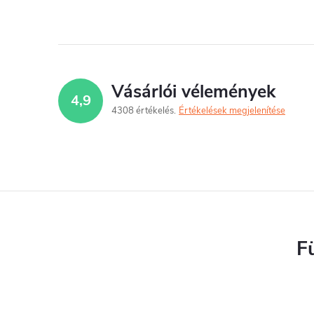
l
Vásárlói vélemények
4,9
4308 értékelés
Értékelések megjelenítése
i
F