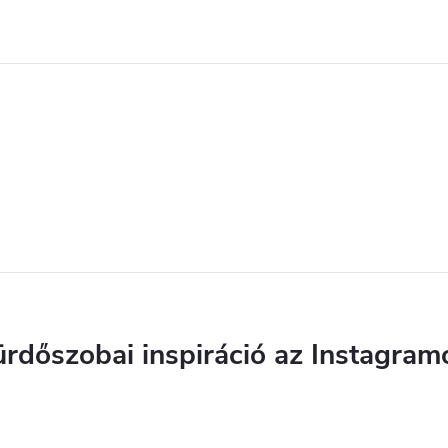
s
e
e
m
e
ürdőszobai inspiráció az Instagram