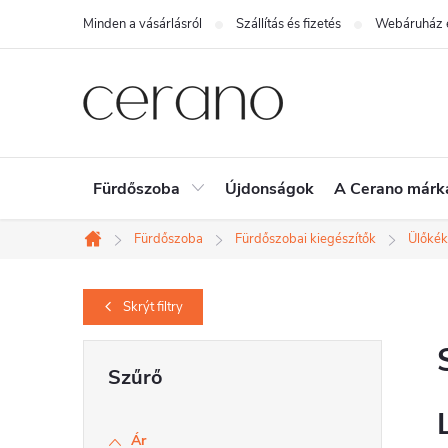
Ugrás
Minden a vásárlásról
Szállítás és fizetés
Webáruház é
a
fő
tartalomhoz
Fürdőszoba
Újdonságok
A Cerano márk
Fürdőszoba
Fürdőszobai kiegészítők
Ülőkék
Kezdőlap
Skrýt
filtry
O
l
d
Ár