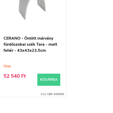
m
k
é
k
e
e
n
CERANO - Öntött márvány
k
d
fürdőszobai szék Tara - matt
fehér - 43x43x23,5cm
e
z
Úton
s
é
52 540 Ft
KOSÁRBA
s
á
e
Kód:
CER-426655