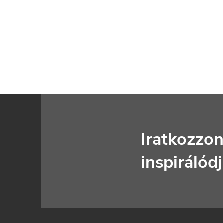
L
á
Iratkozzon
b
inspirálód
l
é
c