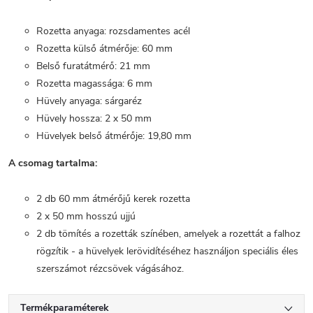
Rozetta anyaga: rozsdamentes acél
Rozetta külső átmérője: 60 mm
Belső furatátmérő: 21 mm
Rozetta magassága: 6 mm
Hüvely anyaga: sárgaréz
Hüvely hossza: 2 x 50 mm
Hüvelyek belső átmérője: 19,80 mm
A csomag tartalma:
2 db 60 mm átmérőjű kerek rozetta
2 x 50 mm hosszú ujjú
2 db tömítés a rozetták színében, amelyek a rozettát a falhoz
rögzítik - a hüvelyek lerövidítéséhez használjon speciális éles
szerszámot rézcsövek vágásához.
Termékparaméterek