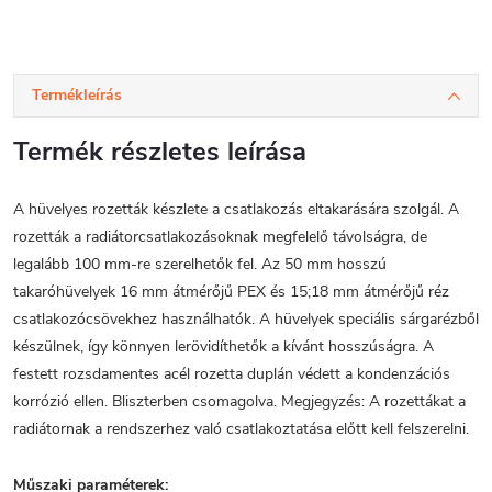
Termékleírás
Termék részletes leírása
A hüvelyes rozetták készlete a csatlakozás eltakarására szolgál. A
rozetták a radiátorcsatlakozásoknak megfelelő távolságra, de
legalább 100 mm-re szerelhetők fel. Az 50 mm hosszú
takaróhüvelyek 16 mm átmérőjű PEX és 15;18 mm átmérőjű réz
csatlakozócsövekhez használhatók. A hüvelyek speciális sárgarézből
készülnek, így könnyen lerövidíthetők a kívánt hosszúságra. A
festett rozsdamentes acél rozetta duplán védett a kondenzációs
korrózió ellen. Bliszterben csomagolva. Megjegyzés: A rozettákat a
radiátornak a rendszerhez való csatlakoztatása előtt kell felszerelni.
Műszaki paraméterek: