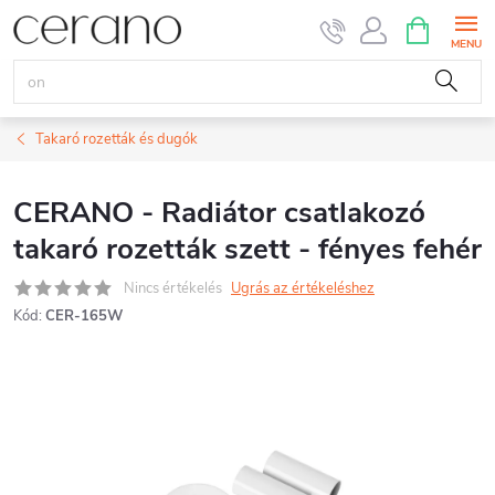
Ugrás
KOSÁR
a
fő
tartalomhoz
Takaró rozetták és dugók
CERANO - Radiátor csatlakozó
takaró rozetták szett - fényes fehér
Nincs értékelés
Ugrás az értékeléshez
Kód:
CER-165W