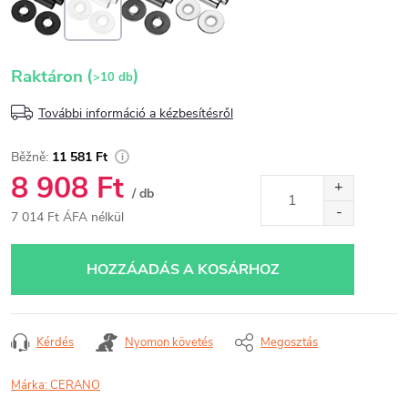
(
)
Raktáron
>10 db
További információ a kézbesítésről
11 581 Ft
8 908 Ft
/ db
7 014 Ft ÁFA nélkül
Egységár:
HOZZÁADÁS A KOSÁRHOZ
Kérdés
Nyomon követés
Megosztás
Márka:
CERANO