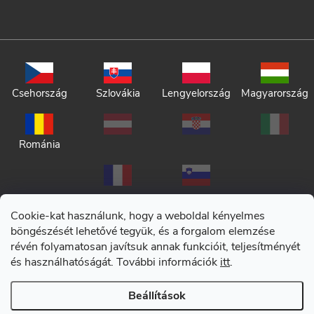
Csehország
Szlovákia
Lengyelország
Magyarország
Románia
Cookie-kat használunk, hogy a weboldal kényelmes
böngészését lehetővé tegyük, és a forgalom elemzése
révén folyamatosan javítsuk annak funkcióit, teljesítményét
Adatkezelési tájékoztató
és használhatóságát. További információk
itt
.
Általános szerződési feltételek
Beállítások
Copyright 2026
CERANO
. Minden jog fenntartva.
|
Cookie