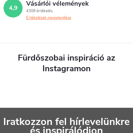
Vásárlói vélemények
4,9
4308 értékelés
Értékelések megjelenítése
Fürdőszobai inspiráció az
Instagramon
L
Iratkozzon fel hírlevelünkre
á
és inspirálódjon