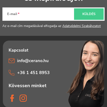
b
l
E-mail
KÜLDÉS
é
Az e-mail cím megadásával elfogadja az
Adatvédelmi Szabályzatot
c
info
@
cerano.hu
+36 1 451 8953