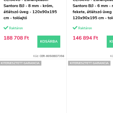
k
d
Santoro B/J - 8 mm - króm,
Santoro B/J - 6 mm - 
átlátszó üveg - 120x90x195
fekete, átlátszó üveg 
e
cm - tolóajtó
120x90x195 cm - tol
z
Raktáron
Raktáron
s
é
188 708 Ft
146 894 Ft
KOSÁRBA
K
s
á
e
Kód:
CER-8050BD7356
K
KITERJESZTETT GARANCIA
KITERJESZTETT GARANCIA
a