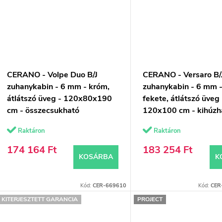
CERANO - Volpe Duo B/J
CERANO - Versaro B/
zuhanykabin - 6 mm - króm,
zuhanykabin - 6 mm 
átlátszó üveg - 120x80x190
fekete, átlátszó üveg 
cm - összecsukható
120x100 cm - kihúzh
Raktáron
Raktáron
174 164 Ft
183 254 Ft
KOSÁRBA
K
Kód:
CER-669610
Kód:
CER
KITERJESZTETT GARANCIA
PROJECT