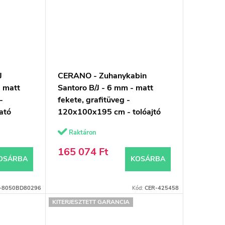
J
CERANO - Zuhanykabin
- matt
Santoro B/J - 6 mm - matt
-
fekete, grafitüveg -
ató
120x100x195 cm - tolóajtó
Raktáron
165 074 Ft
OSÁRBA
KOSÁRBA
-8050BD80296
Kód:
CER-425458
KITERJESZTETT GARANCIA