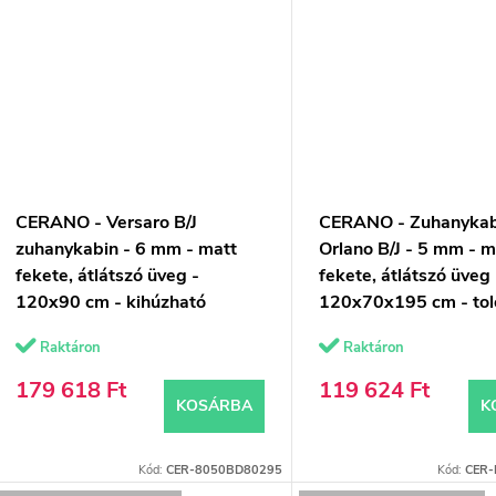
CERANO - Versaro B/J
CERANO - Zuhanykab
zuhanykabin - 6 mm - matt
Orlano B/J - 5 mm - m
fekete, átlátszó üveg -
fekete, átlátszó üveg 
120x90 cm - kihúzható
120x70x195 cm - tol
Raktáron
Raktáron
179 618 Ft
119 624 Ft
KOSÁRBA
K
Kód:
CER-8050BD80295
Kód:
CER-