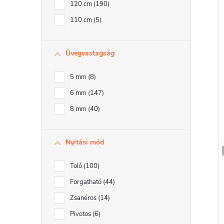
120 cm
190
110 cm
5
Üvegvastagság
5 mm
8
6 mm
147
8 mm
40
Nyitási mód
Toló
100
Forgatható
44
Zsanéros
14
Pivotos
6