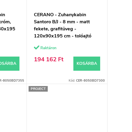
in
CERANO - Zuhanykabin
króm,
Santoro B/J - 8 mm - matt
x80x195
fekete, grafitüveg -
120x90x195 cm - tolóajtó
Raktáron
194 162 Ft
OSÁRBA
KOSÁRBA
R-8050BD7355
Kód:
CER-8050BD7300
PROJECT