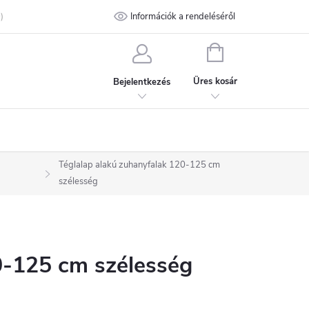
talános Szerződési Feltételek
Információk a rendeléséről
Adatvédelmi feltételek
Kapcsolat
KOSÁR
Üres kosár
Bejelentkezés
Téglalap alakú zuhanyfalak 120-125 cm
szélesség
0-125 cm szélesség