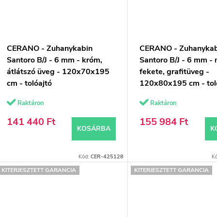
CERANO - Zuhanykabin
CERANO - Zuhanykab
Santoro B/J - 6 mm - króm,
Santoro B/J - 6 mm - 
átlátszó üveg - 120x70x195
fekete, grafitüveg -
cm - tolóajtó
120x80x195 cm - tol
Raktáron
Raktáron
141 440 Ft
155 984 Ft
KOSÁRBA
K
Kód:
CER-425128
K
KITERJESZTETT GARANCIA
KITERJESZTETT GARANCIA