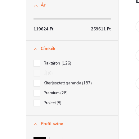
d
Ár
a
l
119624
Ft
259611
Ft
s
Címkék
ó
p
Raktáron
126
a
Új
0
Kiterjesztett garancia
187
n
Premium
28
e
Project
8
l
Profil színe