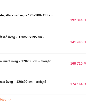
ete, átlátszó üveg - 120x100x195 cm
192 344 Ft
látszó üveg - 120x70x195 cm -
141 440 Ft
, matt üveg - 120x80 cm - tolóajtó
168 710 Ft
att üveg - 120x90 cm - tolóajtó
174 164 Ft
ítése