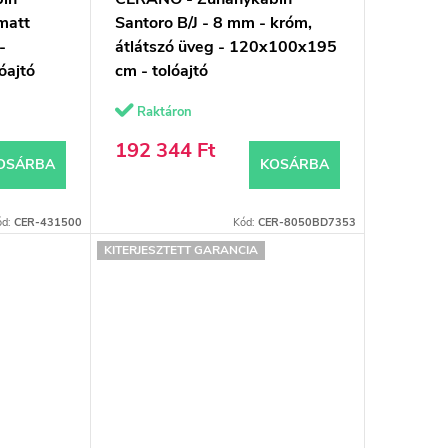
matt
Santoro B/J - 8 mm - króm,
-
átlátszó üveg - 120x100x195
óajtó
cm - tolóajtó
Raktáron
192 344 Ft
OSÁRBA
KOSÁRBA
ód:
CER-431500
Kód:
CER-8050BD7353
KITERJESZTETT GARANCIA