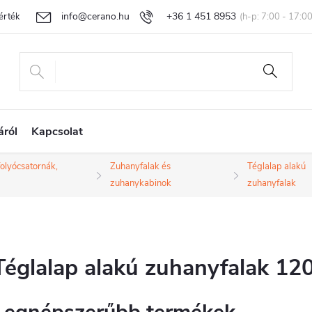
info@cerano.hu
+36 1 451 8953
rtékelése
Egyedi árazás
Áru visszaküldése és reklamáció
Ál
áról
Kapcsolat
folyócsatornák,
Zuhanyfalak és
Téglalap alakú
zuhanykabinok
zuhanyfalak
Téglalap alakú zuhanyfalak 12