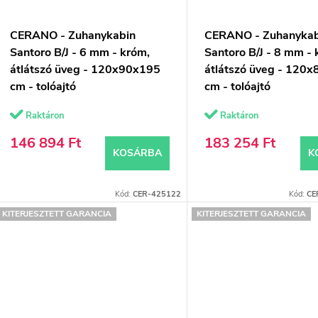
CERANO - Zuhanykabin
CERANO - Zuhanykab
Santoro B/J - 6 mm - króm,
Santoro B/J - 8 mm - 
átlátszó üveg - 120x90x195
átlátszó üveg - 120
cm - tolóajtó
cm - tolóajtó
Raktáron
Raktáron
146 894 Ft
183 254 Ft
KOSÁRBA
K
Kód:
CER-425122
Kód:
CE
KITERJESZTETT GARANCIA
KITERJESZTETT GARANCIA