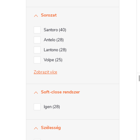
Sorozat
l
i
Santoro
40
Antelo
28
Lantono
28
t
Volpe
25
Zobrazit
j
Soft-close rendszer
Igen
28
Szélesség