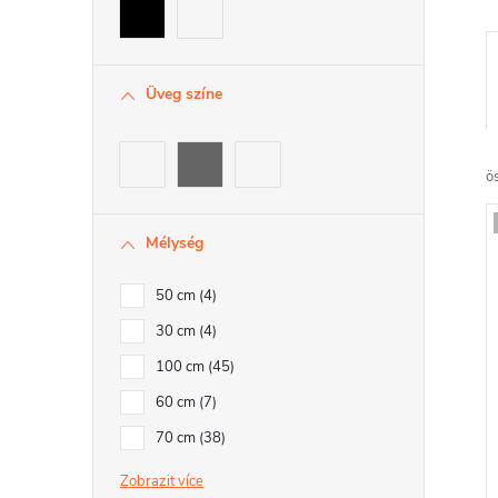
Üveg színe
r
ö
Mélység
50 cm
4
r
30 cm
4
100 cm
45
r
60 cm
7
70 cm
38
Zobrazit