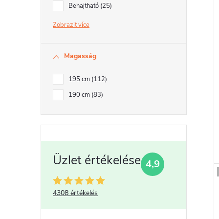
Behajtható
25
Zobrazit
Magasság
195 cm
112
190 cm
83
4,9
4308 értékelés