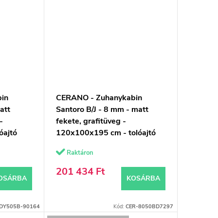
in
CERANO - Zuhanykabin
att
Santoro B/J - 8 mm - matt
-
fekete, grafitüveg -
óajtó
120x100x195 cm - tolóajtó
Raktáron
201 434 Ft
OSÁRBA
KOSÁRBA
DY505B-90164
Kód:
CER-8050BD7297