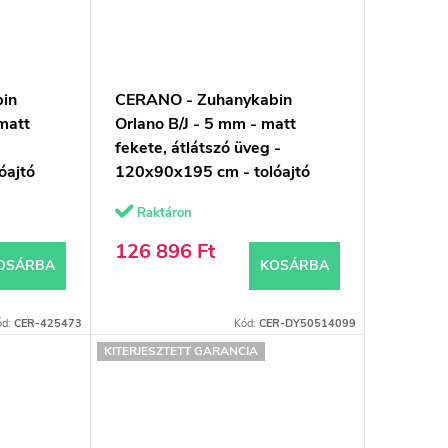
in
CERANO - Zuhanykabin
matt
Orlano B/J - 5 mm - matt
fekete, átlátszó üveg -
óajtó
120x90x195 cm - tolóajtó
Raktáron
126 896 Ft
OSÁRBA
KOSÁRBA
ód:
CER-425473
Kód:
CER-DY50514099
KITERJESZTETT GARANCIA