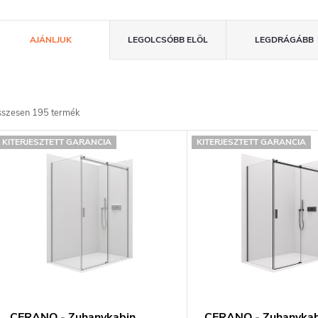
T
AJÁNLJUK
LEGOLCSÓBB ELÖL
LEGDRÁGÁBB
e
m
sszesen
195
termék
T
é
KITERJESZTETT GARANCIA
KITERJESZTETT GARANCIA
e
k
e
m
k
é
k
e
e
n
CERANO - Zuhanykabin
CERANO - Zuhanykab