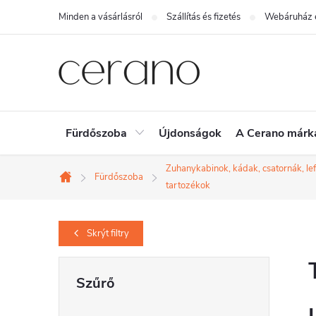
Ugrás
Minden a vásárlásról
Szállítás és fizetés
Webáruház é
a
fő
tartalomhoz
Fürdőszoba
Újdonságok
A Cerano márk
Zuhanykabinok, kádak, csatornák, le
Fürdőszoba
Kezdőlap
tartozékok
Skrýt
filtry
O
l