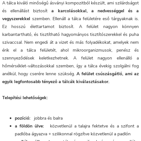
A tálca kiváló minőségű ásványi kompozitból készült, ami szilárdságot
és ellenállást biztosít
a karcolásokkal, a nedvességgel és a
vegyszerekkel
szemben. Ellenáll a tálca felületére eső tárgyaknak is.
Ez hosszú élettartamot biztosít. A
felület nagyon könnyen
karbantartható, és tisztítható hagyományos tisztítószerekkel és puha
szivaccsal. Nem engedi át a vizet és más folyadékokat, amelyek nem
érik el a tálca felületét, ahol mikroorganizmusok, penész és
szennyeződések keletkezhetnek. A felület nagyon ellenálló a
hőmérséklet-változásokkal szemben, így a tálca évekig szolgálni fog
anélkül, hogy cserére lenne szükség.
A felület csúszásgátló, ami az
egyik legfontosabb tényező a tálcák kiválasztásakor.
Telepítési lehetőségek:
pozíció:
jobbra és balra
a földön ülve:
közvetlenül a talajra fektetve és a szifont a
padlóba ágyazva + szilikonnal rögzítve közvetlenül a padlón