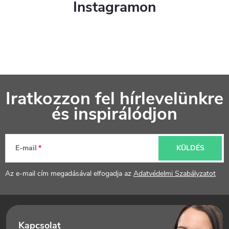
Instagramon
L
Iratkozzon fel hírlevelünkre
á
és inspirálódjon
b
l
E-mail
KÜLDÉS
é
Az e-mail cím megadásával elfogadja az
Adatvédelmi Szabályzatot
c