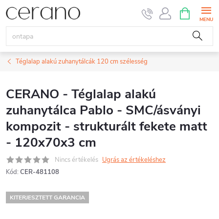
Ugrás
KOSÁR
a
fő
tartalomhoz
Téglalap alakú zuhanytálcák 120 cm szélesség
CERANO - Téglalap alakú
zuhanytálca Pablo - SMC/ásványi
kompozit - strukturált fekete matt
- 120x70x3 cm
Nincs értékelés
Ugrás az értékeléshez
Kód:
CER-481108
KITERJESZTETT GARANCIA