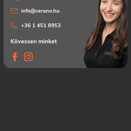
info
@
cerano.hu
+36 1 451 8953