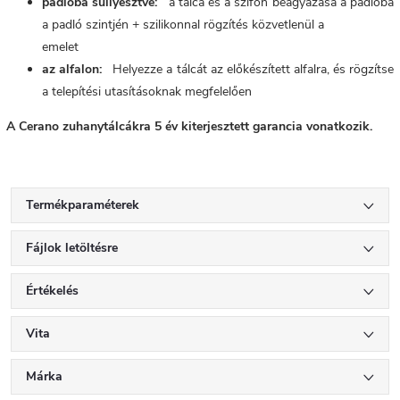
padlóba süllyesztve:
a tálca és a szifon beágyazása a padlóba
a padló szintjén + szilikonnal rögzítés közvetlenül a
emelet
az alfalon:
Helyezze a tálcát az előkészített alfalra, és rögzítse
a telepítési utasításoknak megfelelően
A Cerano zuhanytálcákra 5 év kiterjesztett garancia vonatkozik.
Termékparaméterek
Fájlok letöltésre
Értékelés
Vita
Márka