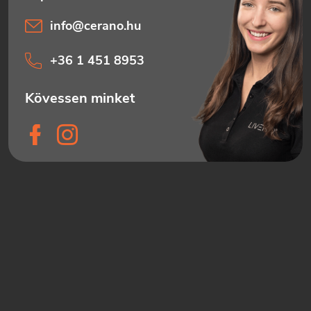
info
@
cerano.hu
+36 1 451 8953