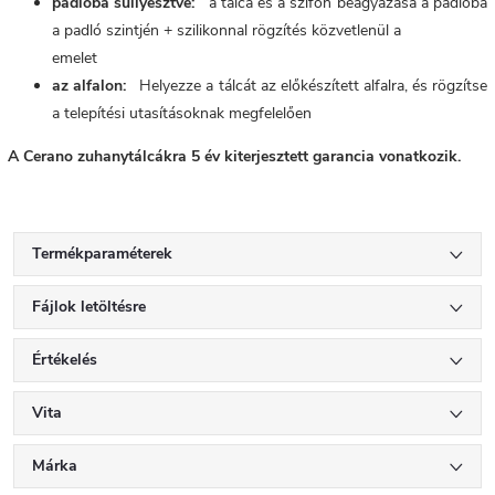
padlóba süllyesztve:
a tálca és a szifon beágyazása a padlóba
a padló szintjén + szilikonnal rögzítés közvetlenül a
emelet
az alfalon:
Helyezze a tálcát az előkészített alfalra, és rögzítse
a telepítési utasításoknak megfelelően
A Cerano zuhanytálcákra 5 év kiterjesztett garancia vonatkozik.
Termékparaméterek
Fájlok letöltésre
Értékelés
Vita
Márka