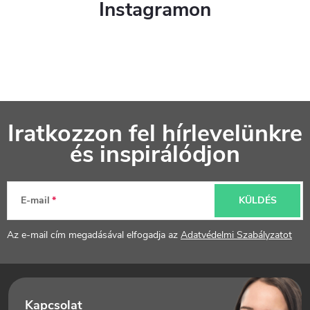
Instagramon
L
Iratkozzon fel hírlevelünkre
á
és inspirálódjon
b
l
E-mail
KÜLDÉS
é
Az e-mail cím megadásával elfogadja az
Adatvédelmi Szabályzatot
c