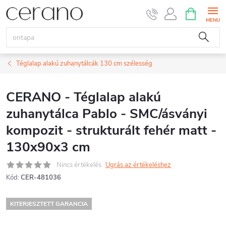
Ugrás
KOSÁR
a
fő
tartalomhoz
Téglalap alakú zuhanytálcák 130 cm szélesség
CERANO - Téglalap alakú
zuhanytálca Pablo - SMC/ásványi
kompozit - strukturált fehér matt -
130x90x3 cm
Nincs értékelés
Ugrás az értékeléshez
Kód:
CER-481036
KITERJESZTETT GARANCIA