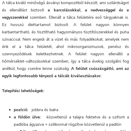
A tálca kiváló minőségű ásványi kompozitból készült, ami szilárdságot
és ellenállást biztosít
a karcolásokkal, a nedvességgel és a
vegyszerekkel
szemben. Ellenáll a tálca felületére eső tárgyaknak is.
Ez hosszú élettartamot biztosít. A
felület nagyon könnyen
karbantartható, és tisztítható hagyományos tisztítószerekkel és puha
szivaccsal. Nem engedi át a vizet és más folyadékokat, amelyek nem
érik el a tálca felületét, ahol mikroorganizmusok, penész és
szennyeződések keletkezhetnek. A felület nagyon ellenálló a
hőmérséklet-változásokkal szemben, így a tálca évekig szolgálni fog
anélkül, hogy cserére lenne szükség.
A felület csúszásgátló, ami az
egyik legfontosabb tényező a tálcák kiválasztásakor.
Telepítési lehetőségek:
pozíció:
jobbra és balra
a földön ülve:
közvetlenül a talajra fektetve és a szifont a
padlóba ágyazva + szilikonnal rögzítve közvetlenül a padlón