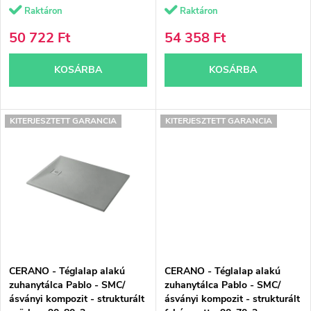
n
Raktáron
Raktáron
i
d
50 722 Ft
54 358 Ft
s
e
KOSÁRBA
KOSÁRBA
t
z
á
é
KITERJESZTETT GARANCIA
KITERJESZTETT GARANCIA
j
s
a
e
CERANO - Téglalap alakú
CERANO - Téglalap alakú
zuhanytálca Pablo - SMC/
zuhanytálca Pablo - SMC/
ásványi kompozit - strukturált
ásványi kompozit - strukturált