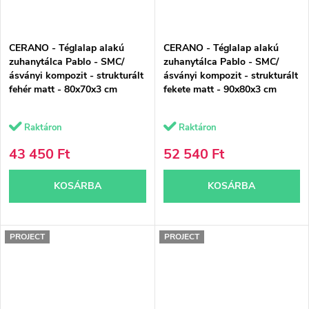
CERANO - Téglalap alakú
CERANO - Téglalap alakú
zuhanytálca Pablo - SMC/
zuhanytálca Pablo - SMC/
ásványi kompozit - strukturált
ásványi kompozit - strukturált
fehér matt - 80x70x3 cm
fekete matt - 90x80x3 cm
Raktáron
Raktáron
43 450 Ft
52 540 Ft
KOSÁRBA
KOSÁRBA
PROJECT
PROJECT