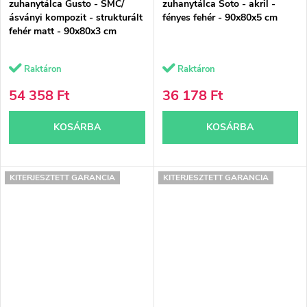
zuhanytálca Gusto - SMC/
zuhanytálca Soto - akril -
ásványi kompozit - strukturált
fényes fehér - 90x80x5 cm
fehér matt - 90x80x3 cm
Raktáron
Raktáron
54 358 Ft
36 178 Ft
KOSÁRBA
KOSÁRBA
KITERJESZTETT GARANCIA
KITERJESZTETT GARANCIA