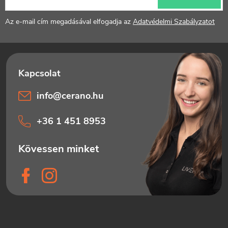
é
e
Az e-mail cím megadásával elfogadja az
Adatvédelmi Szabályzatot
i
c
info
@
cerano.hu
+36 1 451 8953