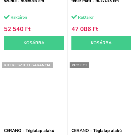
szürke - 90x80x3 cm
fehér matt - 90x70x3 cm
Raktáron
Raktáron
52 540 Ft
47 086 Ft
KOSÁRBA
KOSÁRBA
KITERJESZTETT GARANCIA
PROJECT
CERANO - Téglalap alakú
CERANO - Téglalap alakú