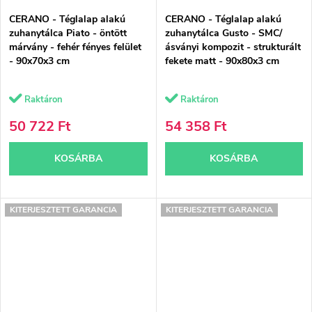
CERANO - Téglalap alakú
CERANO - Téglalap alakú
zuhanytálca Piato - öntött
zuhanytálca Gusto - SMC/
márvány - fehér fényes felület
ásványi kompozit - strukturált
- 90x70x3 cm
fekete matt - 90x80x3 cm
Raktáron
Raktáron
50 722 Ft
54 358 Ft
KOSÁRBA
KOSÁRBA
KITERJESZTETT GARANCIA
KITERJESZTETT GARANCIA