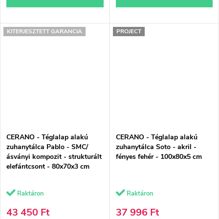
KITERJESZTETT GARANCIA
PROJECT
CERANO - Téglalap alakú
CERANO - Téglalap alakú
zuhanytálca Pablo - SMC/
zuhanytálca Soto - akril -
ásványi kompozit - strukturált
fényes fehér - 100x80x5 cm
elefántcsont - 80x70x3 cm
Raktáron
Raktáron
43 450 Ft
37 996 Ft