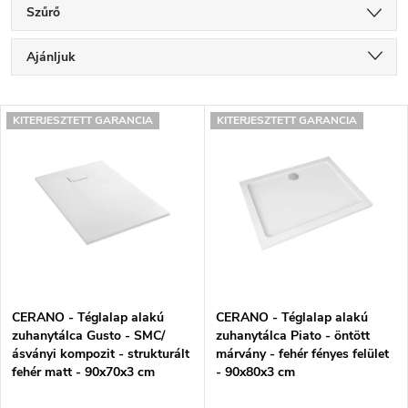
Szűrő
T
Ajánljuk
e
Legolcsóbb elöl
T
r
KITERJESZTETT GARANCIA
KITERJESZTETT GARANCIA
Legdrágább
e
m
Legnépszerűbb termékek
r
é
ABC szerint
m
k
é
e
k
k
CERANO - Téglalap alakú
CERANO - Téglalap alakú
e
r
zuhanytálca Gusto - SMC/
zuhanytálca Piato - öntött
ásványi kompozit - strukturált
márvány - fehér fényes felület
k
e
fehér matt - 90x70x3 cm
- 90x80x3 cm
l