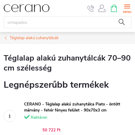
Ugrás
KOSÁR
a
fő
tartalomhoz
Téglalap alakú zuhanytálcák
Téglalap alakú zuhanytálcák 70–90
cm szélesség
Legnépszerűbb termékek
CERANO - Téglalap alakú zuhanytálca Piato - öntött
márvány - fehér fényes felület - 90x70x3 cm
Raktáron
50 722 Ft