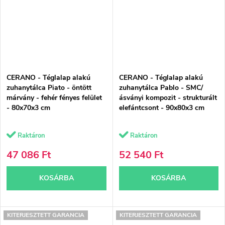
CERANO - Téglalap alakú
CERANO - Téglalap alakú
zuhanytálca Piato - öntött
zuhanytálca Pablo - SMC/
márvány - fehér fényes felület
ásványi kompozit - strukturált
- 80x70x3 cm
elefántcsont - 90x80x3 cm
Raktáron
Raktáron
47 086 Ft
52 540 Ft
KOSÁRBA
KOSÁRBA
KITERJESZTETT GARANCIA
KITERJESZTETT GARANCIA