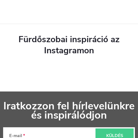
i
r
á
n
Fürdőszobai inspiráció az
y
Instagramon
í
t
á
s
L
e
Iratkozzon fel hírlevelünkre
á
l
és inspirálódjon
b
e
l
m
E-mail
KÜLDÉS