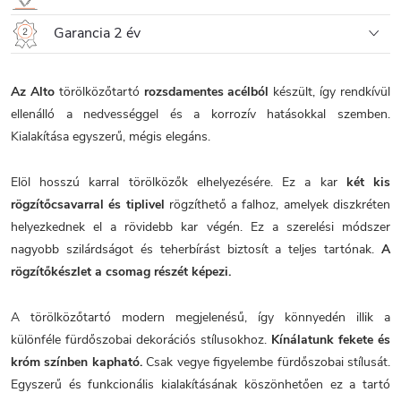
Garancia 2 év
Az Alto
törölközőtartó
rozsdamentes acélból
készült, így rendkívül
ellenálló a nedvességgel és a korrozív hatásokkal szemben.
Kialakítása egyszerű, mégis elegáns.
Elöl hosszú karral törölközők elhelyezésére. Ez a kar
két kis
rögzítőcsavarral és tiplivel
rögzíthető a falhoz, amelyek diszkréten
helyezkednek el a rövidebb kar végén. Ez a szerelési módszer
nagyobb szilárdságot és teherbírást biztosít a teljes tartónak.
A
rögzítőkészlet a csomag részét képezi.
A törölközőtartó modern megjelenésű, így könnyedén illik a
különféle fürdőszobai dekorációs stílusokhoz.
Kínálatunk fekete és
króm színben kapható.
Csak vegye figyelembe fürdőszobai stílusát.
Egyszerű és funkcionális kialakításának köszönhetően ez a tartó