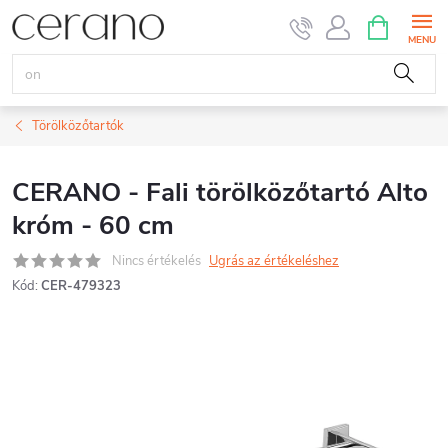
Ugrás
KOSÁR
a
fő
tartalomhoz
Törölközőtartók
CERANO - Fali törölközőtartó Alto
króm - 60 cm
Nincs értékelés
Ugrás az értékeléshez
Kód:
CER-479323