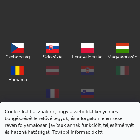
Csehország
Szlovákia
Lengyelország
Magyarország
Románia
Cookie-kat használunk, hogy a weboldal kényelmes
böngészését lehetővé tegyük, és a forgalom elemzése
révén folyamatosan javítsuk annak funkcióit, teljesítményét
Adatkezelési tájékoztató
és használhatóságát. További információk
itt
.
Általános szerződési feltételek