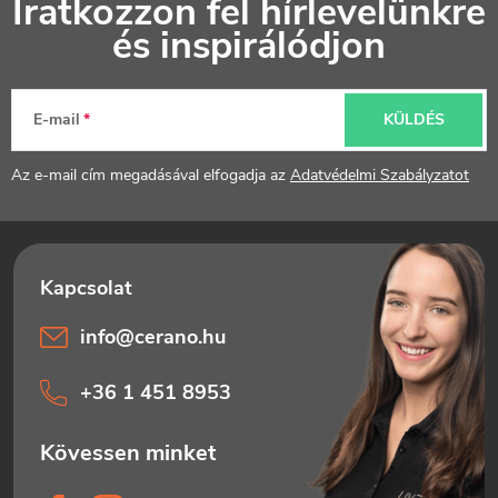
Iratkozzon fel hírlevelünkre
á
és inspirálódjon
b
l
E-mail
KÜLDÉS
é
Az e-mail cím megadásával elfogadja az
Adatvédelmi Szabályzatot
c
info
@
cerano.hu
+36 1 451 8953