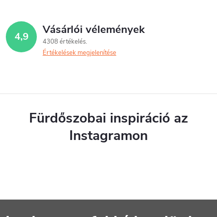
Vásárlói vélemények
4,9
4308 értékelés
Értékelések megjelenítése
Fürdőszobai inspiráció az
Instagramon
L