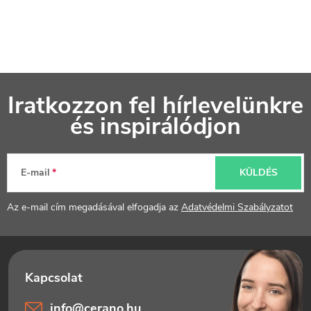
L
Iratkozzon fel hírlevelünkre
á
és inspirálódjon
b
l
E-mail
KÜLDÉS
é
Az e-mail cím megadásával elfogadja az
Adatvédelmi Szabályzatot
c
info
@
cerano.hu