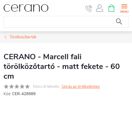
Ugrás
KOSÁR
a
fő
tartalomhoz
Törölközőtartók
CERANO - Marcell fali
törölközőtartó - matt fekete - 60
cm
Nincs értékelés
Ugrás az értékeléshez
Kód:
CER-428989