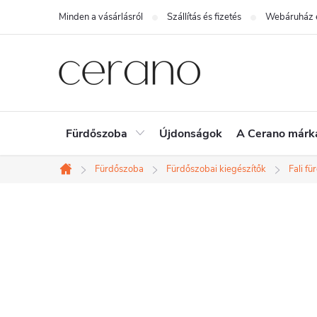
Ugrás
Minden a vásárlásról
Szállítás és fizetés
Webáruház é
a
fő
tartalomhoz
Fürdőszoba
Újdonságok
A Cerano márk
Fürdőszoba
Fürdőszobai kiegészítők
Fali f
Kezdőlap