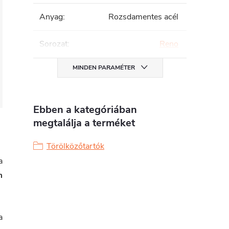
Anyag
:
Rozsdamentes acél
Sorozat
:
Reno
MINDEN PARAMÉTER
Ebben a kategóriában
megtalálja a terméket
Törölközőtartók
a
m
a