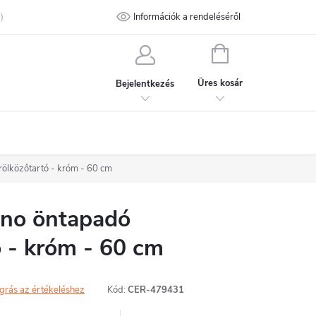
talános Szerződési Feltételek
Információk a rendeléséről
Adatvédelmi feltételek
Kapcsolat
KOSÁR
Üres kosár
Bejelentkezés
ölközőtartó - króm - 60 cm
no öntapadó
ó - króm - 60 cm
grás az értékeléshez
Kód:
CER-479431