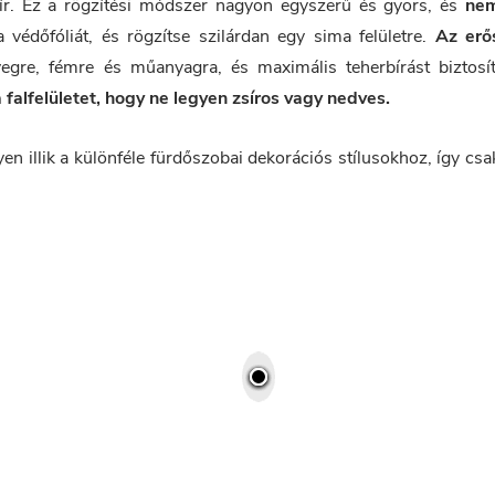
bír. Ez a rögzítési módszer nagyon egyszerű és gyors, és
ne
 védőfóliát, és rögzítse szilárdan egy sima felületre.
Az erő
re, fémre és műanyagra, és maximális teherbírást biztosít
falfelületet, hogy ne legyen zsíros vagy nedves.
 illik a különféle fürdőszobai dekorációs stílusokhoz, így csa