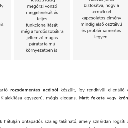
hosszú ideig
biztosítva, hogy a
ly
megőrzi vonzó
termékkel
megjelenését és
kapcsolatos élmény
teljes
mindig első osztályú
l.
funkcionalitását,
és problémamentes
még a fürdőszobákra
legyen.
jellemző magas
páratartalmú
környezetben is.
tartó
rozsdamentes acélból
készült, így rendkívül ellenálló 
Kialakítása egyszerű, mégis elegáns.
Matt fekete
vagy
kró
k hátulján öntapadós szalag található, amely szilárdan rögzíti 