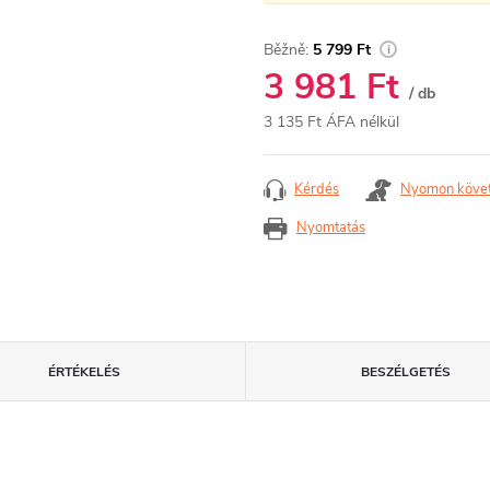
5 799 Ft
3 981 Ft
/ db
3 135 Ft ÁFA nélkül
Egységár:
Kérdés
Nyomon köve
Nyomtatás
ÉRTÉKELÉS
BESZÉLGETÉS