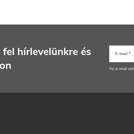
 fel hírlevelünkre
és
E-mail
jon
Az e-mail cí