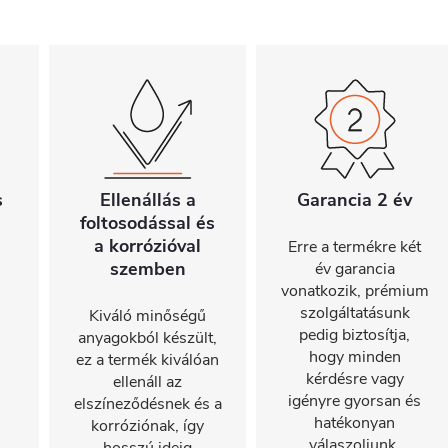
s
Ellenállás a
Garancia 2 év
foltosodással és
a korrózióval
Erre a termékre két
szemben
év garancia
vonatkozik, prémium
szolgáltatásunk
Kiváló minőségű
pedig biztosítja,
anyagokból készült,
hogy minden
ez a termék kiválóan
kérdésre vagy
ellenáll az
igényre gyorsan és
elszíneződésnek és a
hatékonyan
korróziónak, így
válaszoljunk,