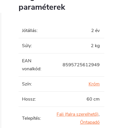
paraméterek
Jótállás
:
2 év
Súly
:
2 kg
EAN
8595725612949
vonalkód
:
Szín
:
Króm
Hossz
:
60 cm
Fali (falra szerelhető)
,
Telepítés
:
Öntapadó