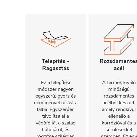
Telepítés -
Rozsdamente
Ragasztás
acél
Ez a telepítési
A termék kiváló
módszer nagyon
minőségű
egyszerű, gyors és
rozsdamentes
nem igényel fúrást a
acélból készült,
falba. Egyszerűen
amely rendkívül
távolítsa el a
ellenálló a
védőfóliát a szalag
korrózióval és a
hátuljáról, és
sérülésekkel
rögzítse szilárdan
szemben. Ez egy