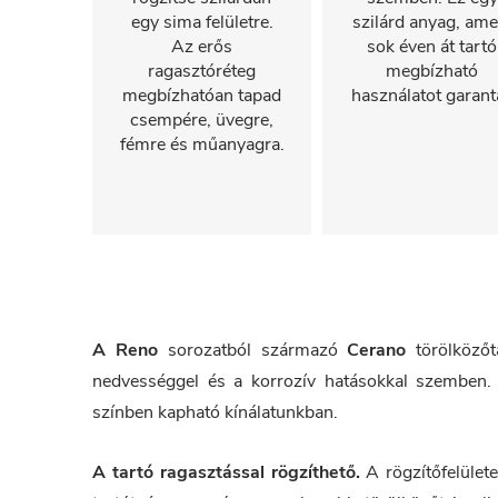
egy sima felületre.
szilárd anyag, ame
Az erős
sok éven át tartó
ragasztóréteg
megbízható
megbízhatóan tapad
használatot garantá
csempére, üvegre,
fémre és műanyagra.
A Reno
sorozatból származó
Cerano
törölköző
nedvességgel és a korrozív hatásokkal szemben. 
színben kapható kínálatunkban.
A tartó ragasztással rögzíthető.
A rögzítőfelülete