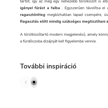
tartót, így az még egy nehezebb törölközőt is el
igényel fúrást a falba
. Egyszerűen távolítsa el a
ragasztóréteg
megbízhatóan tapad csempére, üveg
Ragasztás előtt mindig szükséges megtisztítani a 
A törölközőtartó modern megjelenésű, amely könnyen
a fürdőszoba dizájnját kell figyelembe vennie.
További inspiráció