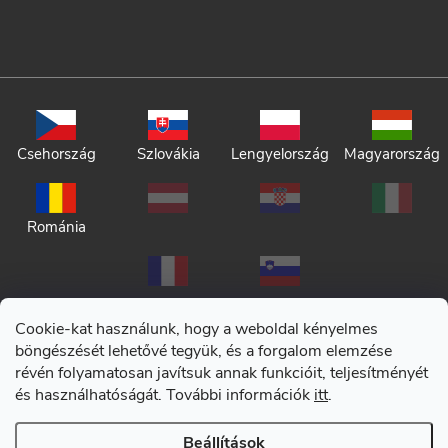
Csehország
Szlovákia
Lengyelország
Magyarország
Románia
Cookie-kat használunk, hogy a weboldal kényelmes
böngészését lehetővé tegyük, és a forgalom elemzése
révén folyamatosan javítsuk annak funkcióit, teljesítményét
Adatkezelési tájékoztató
és használhatóságát. További információk
itt
.
Általános szerződési feltételek
Beállítások