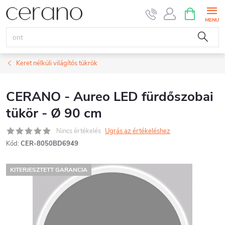
Ugrás
KOSÁR
a
fő
tartalomhoz
Keret nélküli világítós tükrök
CERANO - Aureo LED fürdőszobai
tükör - Ø 90 cm
Nincs értékelés
Ugrás az értékeléshez
Kód:
CER-8050BD6949
KITERJESZTETT GARANCIA