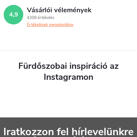
Vásárlói vélemények
4,9
4308 értékelés
Értékelések megjelenítése
Fürdőszobai inspiráció az
Instagramon
L
Iratkozzon fel hírlevelünkre
á