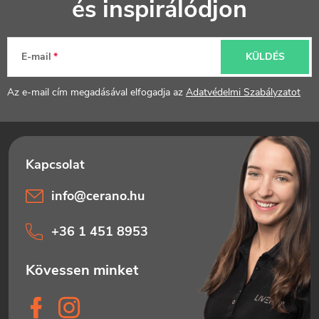
és inspirálódjon
b
l
E-mail
KÜLDÉS
é
Az e-mail cím megadásával elfogadja az
Adatvédelmi Szabályzatot
c
info
@
cerano.hu
+36 1 451 8953