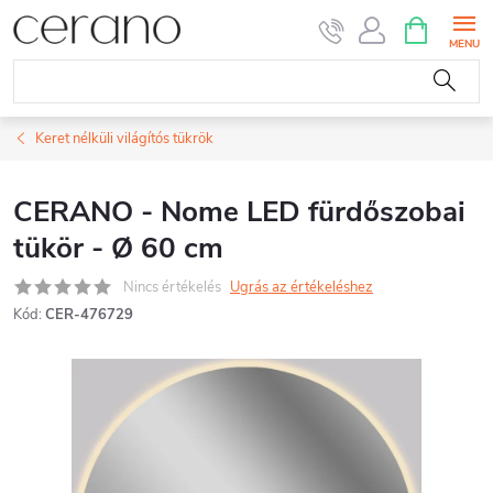
Ugrás
KOSÁR
a
fő
tartalomhoz
Keret nélküli világítós tükrök
CERANO - Nome LED fürdőszobai
tükör - Ø 60 cm
Nincs értékelés
Ugrás az értékeléshez
Kód:
CER-476729