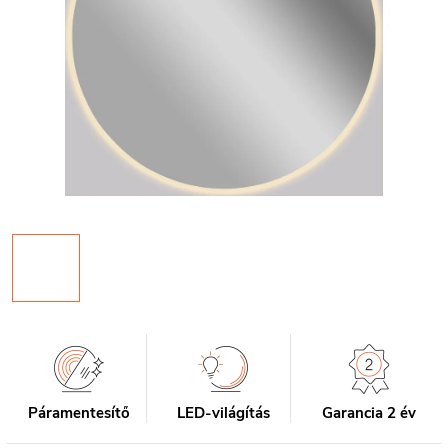
Páramentesítő
LED-világítás
Garancia 2 év