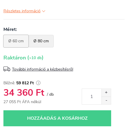
Részletes információ
(
)
Raktáron
>10 db
További információ a kézbesítésről
59 812 Ft
34 360 Ft
/ db
27 055 Ft ÁFA nélkül
Egységár:
HOZZÁADÁS A KOSÁRHOZ