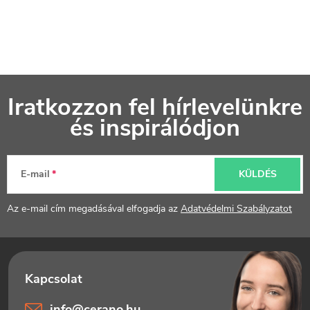
L
Iratkozzon fel hírlevelünkre
á
és inspirálódjon
b
l
E-mail
KÜLDÉS
é
Az e-mail cím megadásával elfogadja az
Adatvédelmi Szabályzatot
c
info
@
cerano.hu