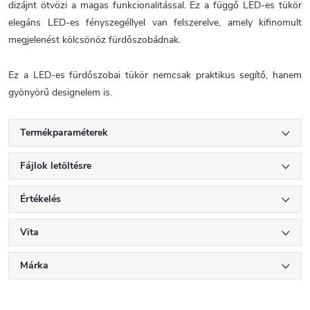
dizájnt ötvözi a magas funkcionalitással. Ez a függő LED-es tükör
elegáns LED-es fényszegéllyel van felszerelve, amely kifinomult
megjelenést kölcsönöz fürdőszobádnak.
Ez a LED-es fürdőszobai tükör nemcsak praktikus segítő, hanem
gyönyörű designelem is.
Termékparaméterek
Fájlok letöltésre
Értékelés
Vita
Márka