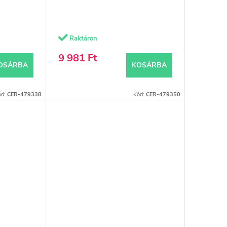
Raktáron
9 981 Ft
OSÁRBA
KOSÁRBA
ód:
CER-479338
Kód:
CER-479350