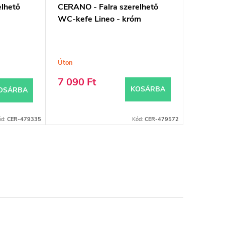
elhető
CERANO - Falra szerelhető
WC-kefe Lineo - króm
Úton
7 090 Ft
KOSÁRBA
OSÁRBA
ód:
CER-479335
Kód:
CER-479572