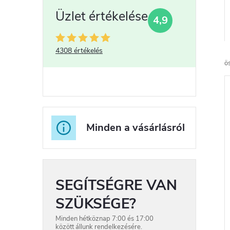
4,9
r
4308 értékelés
ö
r
Minden a vásárlásról
r
SEGÍTSÉGRE VAN
SZÜKSÉGE?
Minden hétköznap 7:00 és 17:00
között állunk rendelkezésére.