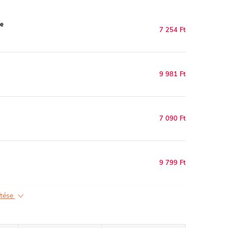
te
7 254 Ft
9 981 Ft
7 090 Ft
9 799 Ft
ítése