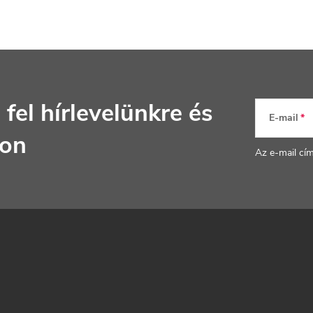
e
m
e
 fel hírlevelünkre
és
E-mail
jon
Az e-mail cí