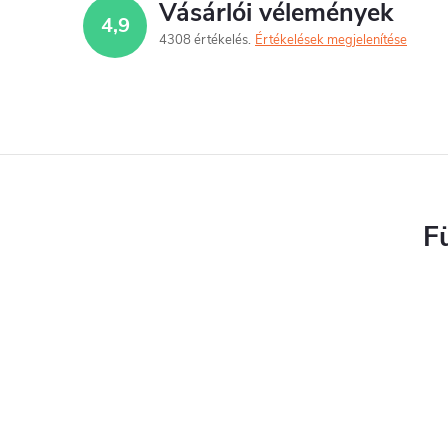
Vásárlói vélemények
4,9
4308 értékelés
Értékelések megjelenítése
i
r
í
F
t
l