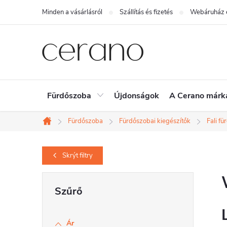
Ugrás
Minden a vásárlásról
Szállítás és fizetés
Webáruház é
a
fő
tartalomhoz
Fürdőszoba
Újdonságok
A Cerano márk
Fürdőszoba
Fürdőszobai kiegészítők
Fali f
Kezdőlap
Skrýt
filtry
O
l
d
Ár