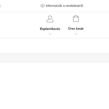
talános Szerződési Feltételek
Információk a rendeléséről
Adatvédelmi feltételek
Kapcsolat
KOSÁR
Üres kosár
Bejelentkezés