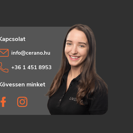
info
@
cerano.hu
+36 1 451 8953