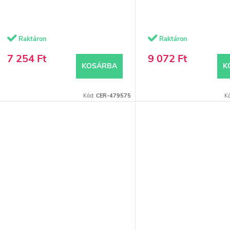
e
z
Raktáron
Raktáron
s
é
7 254 Ft
9 072 Ft
KOSÁRBA
K
s
á
e
Kód:
CER-479575
K
a