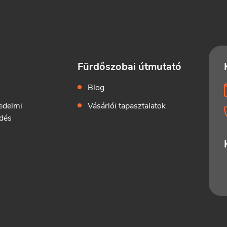
Fürdőszobai útmutató
k
Blog
edelmi
Vásárlói tapasztalatok
dés