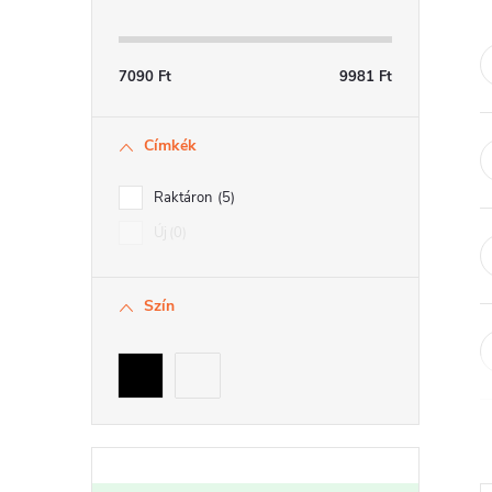
a
l
7090
Ft
9981
Ft
s
Címkék
ó
p
Raktáron
5
a
Új
0
n
Szín
e
l