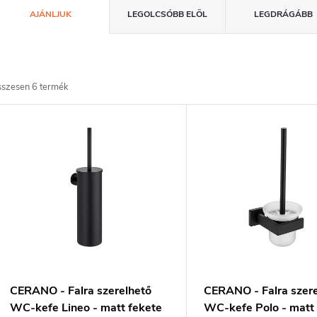
T
AJÁNLJUK
LEGOLCSÓBB ELÖL
LEGDRÁGÁBB
e
m
sszesen
6
termék
T
é
e
k
e
m
k
é
k
e
e
n
CERANO - Falra szerelhető
CERANO - Falra szer
k
d
WC-kefe Lineo - matt fekete
WC-kefe Polo - matt