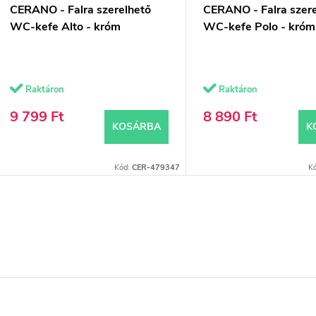
CERANO - Falra szerelhető
CERANO - Falra szer
WC-kefe Alto - króm
WC-kefe Polo - króm
Raktáron
Raktáron
9 799 Ft
8 890 Ft
KOSÁRBA
K
Kód:
CER-479347
K
L
s