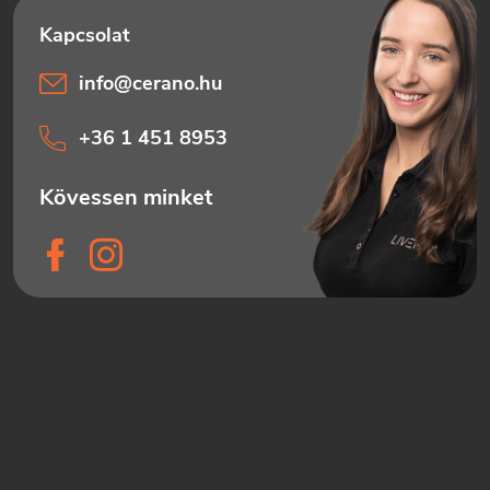
info
@
cerano.hu
+36 1 451 8953