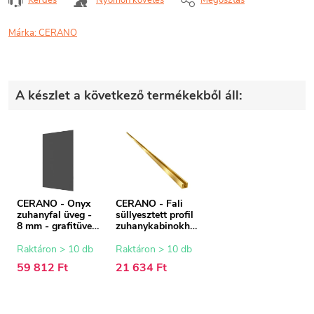
Márka:
CERANO
A készlet a következő termékekből áll:
CERANO - Onyx
CERANO - Fali
zuhanyfal üveg -
süllyesztett profil
8 mm - grafitüveg
zuhanykabinokho
- 90x200 cm
z - 8 mm - arany -
200 cm
Raktáron > 10 db
Raktáron > 10 db
59 812 Ft
21 634 Ft