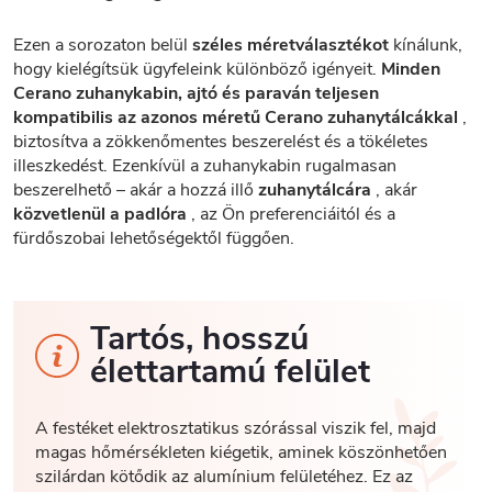
Ezen a sorozaton belül
széles méretválasztékot
kínálunk,
hogy kielégítsük ügyfeleink különböző igényeit.
Minden
Cerano zuhanykabin, ajtó és paraván teljesen
kompatibilis az azonos méretű Cerano zuhanytálcákkal
,
biztosítva a zökkenőmentes beszerelést és a tökéletes
illeszkedést. Ezenkívül a zuhanykabin rugalmasan
beszerelhető – akár a hozzá illő
zuhanytálcára
, akár
közvetlenül a padlóra
, az Ön preferenciáitól és a
fürdőszobai lehetőségektől függően.
Tartós, hosszú
élettartamú felület
A festéket elektrosztatikus szórással viszik fel, majd
magas hőmérsékleten kiégetik, aminek köszönhetően
szilárdan kötődik az alumínium felületéhez. Ez az