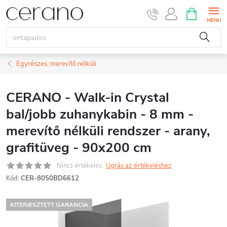
Ugrás
KOSÁR
a
fő
tartalomhoz
Egyrészes, merevítő nélküli
CERANO - Walk-in Crystal
bal/jobb zuhanykabin - 8 mm -
merevítő nélküli rendszer - arany,
grafitüveg - 90x200 cm
Nincs értékelés
Ugrás az értékeléshez
Kód:
CER-8050BD6612
KITERJESZTETT GARANCIA