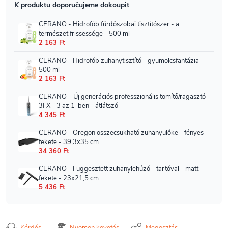
Kérdés
Nyomon követés
Megosztás