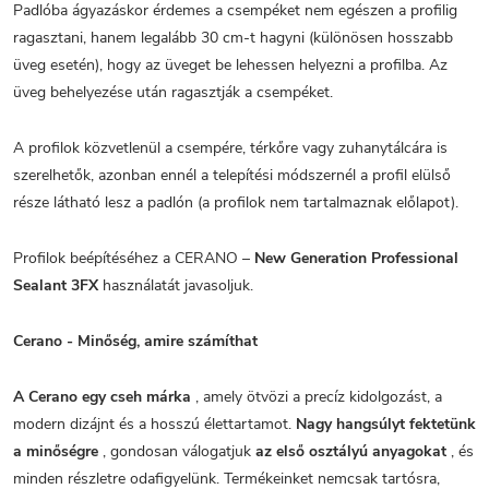
Padlóba ágyazáskor érdemes a csempéket nem egészen a profilig
ragasztani, hanem legalább 30 cm-t hagyni (különösen hosszabb
üveg esetén), hogy az üveget be lehessen helyezni a profilba. Az
üveg behelyezése után ragasztják a csempéket.
A profilok közvetlenül a csempére, térkőre vagy zuhanytálcára is
szerelhetők, azonban ennél a telepítési módszernél a profil elülső
része látható lesz a padlón (a profilok nem tartalmaznak előlapot).
Profilok beépítéséhez a CERANO –
New Generation Professional
Sealant 3FX
használatát javasoljuk.
Cerano - Minőség, amire számíthat
A Cerano egy cseh márka
, amely ötvözi a precíz kidolgozást, a
modern dizájnt és a hosszú élettartamot.
Nagy hangsúlyt fektetünk
a minőségre
, gondosan válogatjuk
az első osztályú anyagokat
, és
minden részletre odafigyelünk. Termékeinket nemcsak tartósra,