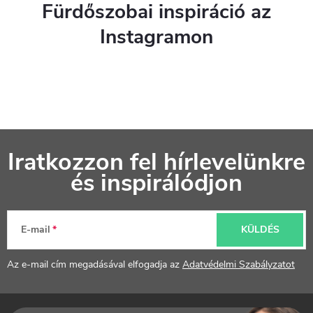
Fürdőszobai inspiráció az
Instagramon
L
Iratkozzon fel hírlevelünkre
á
és inspirálódjon
b
l
E-mail
KÜLDÉS
é
Az e-mail cím megadásával elfogadja az
Adatvédelmi Szabályzatot
c