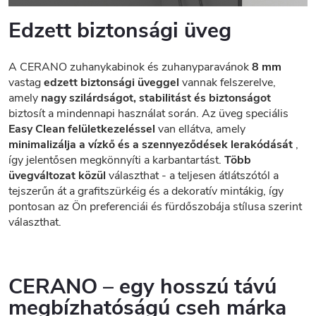
Edzett biztonsági üveg
A CERANO zuhanykabinok és zuhanyparavánok
8 mm
vastag
edzett biztonsági üveggel
vannak felszerelve,
amely
nagy szilárdságot, stabilitást és biztonságot
biztosít a mindennapi használat során. Az üveg speciális
Easy Clean felületkezeléssel
van ellátva, amely
minimalizálja a vízkő és a szennyeződések lerakódását
,
így jelentősen megkönnyíti a karbantartást.
Több
üvegváltozat közül
választhat - a teljesen átlátszótól a
tejszerűn át a grafitszürkéig és a dekoratív mintákig, így
pontosan az Ön preferenciái és fürdőszobája stílusa szerint
választhat.
CERANO – egy hosszú távú
megbízhatóságú cseh márka