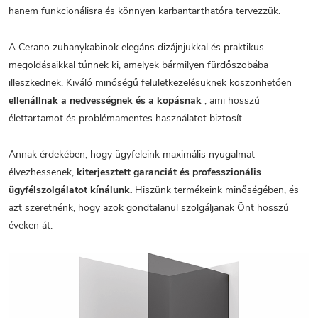
hanem funkcionálisra és könnyen karbantarthatóra tervezzük.
A Cerano zuhanykabinok elegáns dizájnjukkal és praktikus
megoldásaikkal tűnnek ki, amelyek bármilyen fürdőszobába
illeszkednek. Kiváló minőségű felületkezelésüknek köszönhetően
ellenállnak a nedvességnek és a kopásnak
, ami hosszú
élettartamot és problémamentes használatot biztosít.
Annak érdekében, hogy ügyfeleink maximális nyugalmat
élvezhessenek,
kiterjesztett garanciát és professzionális
ügyfélszolgálatot kínálunk.
Hiszünk termékeink minőségében, és
azt szeretnénk, hogy azok gondtalanul szolgáljanak Önt hosszú
éveken át.