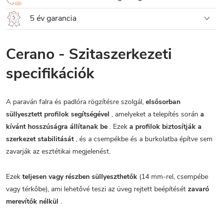
5 év garancia
Cerano - Szitaszerkezeti
specifikációk
A paraván falra és padlóra rögzítésre szolgál,
elsősorban
süllyesztett profilok segítségével
, amelyeket a telepítés során
a
kívánt hosszúságra állítanak be
. Ezek
a profilok biztosítják a
szerkezet stabilitását
, és a csempékbe és a burkolatba építve sem
zavarják az esztétikai megjelenést.
Ezek
teljesen vagy részben süllyeszthetők
(14 mm-rel, csempébe
vagy térkőbe), ami lehetővé teszi az üveg rejtett beépítését
zavaró
merevítők nélkül
.