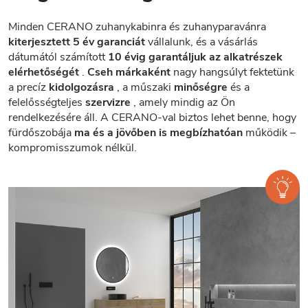
Minden CERANO zuhanykabinra és zuhanyparavánra
kiterjesztett 5 év garanciát
vállalunk, és a vásárlás
dátumától számított
10 évig garantáljuk az alkatrészek
elérhetőségét
.
Cseh márkaként
nagy hangsúlyt fektetünk
a precíz
kidolgozásra
, a műszaki
minőségre
és a
felelősségteljes
szervizre
, amely mindig az Ön
rendelkezésére áll. A CERANO-val biztos lehet benne, hogy
fürdőszobája
ma és a jövőben is megbízhatóan
működik –
kompromisszumok nélkül.