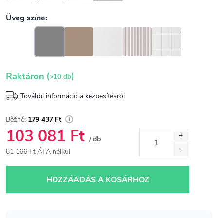
(
)
Raktáron
>10 db
További információ a kézbesítésről
179 437 Ft
103 081 Ft
/ db
81 166 Ft ÁFA nélkül
Egységár:
HOZZÁADÁS A KOSÁRHOZ