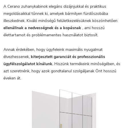
A Cerano zuhanykabinok elegáns dizájnjukkal és praktikus
megoldásaikkal tűnnek ki, amelyek bármilyen fürdőszobába
illeszkednek. Kiváló minőségű felületkezelésüknek köszönhetően
ellenállnak a nedvességnek és a kopásnak
, ami hosszú
élettartamot és problémamentes használatot biztosít.
Annak érdekében, hogy ügyfeleink maximális nyugalmat
élvezhessenek,
kiterjesztett garanciát és professzionális
ügyfélszolgálatot kínálunk.
Hiszünk termékeink minőségében, és
azt szeretnénk, hogy azok gondtalanul szolgáljanak Önt hosszú
éveken át.