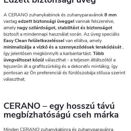
A CERANO zuhanykabinok és zuhanyparavánok
8 mm
vastag
edzett biztonsági üveggel
vannak felszerelve,
amely
nagy szilárdságot, stabilitást és biztonságot
biztosít a mindennapi használat során. Az üveg speciális
Easy Clean felületkezeléssel
van ellátva, amely
minimalizálja a vízkő és a szennyeződések lerakódását
,
így jelentősen megkönnyíti a karbantartást.
Több
üvegváltozat közül
választhat - a teljesen átlátszótól a
tejszerűn át a grafitszürkéig és a dekoratív mintákig, így
pontosan az Ön preferenciái és fürdőszobája stílusa szerint
választhat.
CERANO – egy hosszú távú
megbízhatóságú cseh márka
Minden CERANO zuhanykabinra és zuhanyparavánra