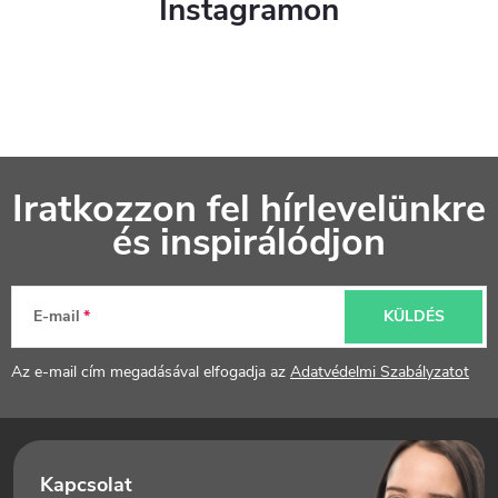
Instagramon
L
Iratkozzon fel hírlevelünkre
á
és inspirálódjon
b
l
E-mail
KÜLDÉS
é
Az e-mail cím megadásával elfogadja az
Adatvédelmi Szabályzatot
c