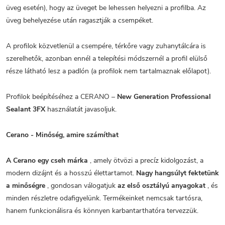
üveg esetén), hogy az üveget be lehessen helyezni a profilba. Az
üveg behelyezése után ragasztják a csempéket.
A profilok közvetlenül a csempére, térkőre vagy zuhanytálcára is
szerelhetők, azonban ennél a telepítési módszernél a profil elülső
része látható lesz a padlón (a profilok nem tartalmaznak előlapot).
Profilok beépítéséhez a CERANO –
New Generation Professional
Sealant 3FX
használatát javasoljuk.
Cerano - Minőség, amire számíthat
A Cerano egy cseh márka
, amely ötvözi a precíz kidolgozást, a
modern dizájnt és a hosszú élettartamot.
Nagy hangsúlyt fektetünk
a minőségre
, gondosan válogatjuk
az első osztályú anyagokat
, és
minden részletre odafigyelünk. Termékeinket nemcsak tartósra,
hanem funkcionálisra és könnyen karbantarthatóra tervezzük.