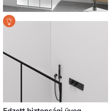
Edzett biztonsági üveg