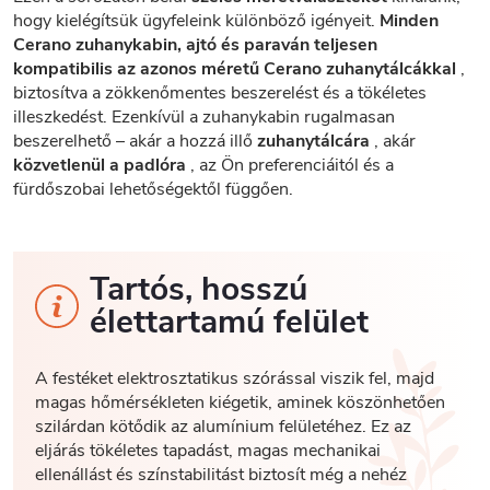
hogy kielégítsük ügyfeleink különböző igényeit.
Minden
Cerano zuhanykabin, ajtó és paraván teljesen
kompatibilis az azonos méretű Cerano zuhanytálcákkal
,
biztosítva a zökkenőmentes beszerelést és a tökéletes
illeszkedést. Ezenkívül a zuhanykabin rugalmasan
beszerelhető – akár a hozzá illő
zuhanytálcára
, akár
közvetlenül a padlóra
, az Ön preferenciáitól és a
fürdőszobai lehetőségektől függően.
Tartós, hosszú
élettartamú felület
A festéket elektrosztatikus szórással viszik fel, majd
magas hőmérsékleten kiégetik, aminek köszönhetően
szilárdan kötődik az alumínium felületéhez. Ez az
eljárás tökéletes tapadást, magas mechanikai
ellenállást és színstabilitást biztosít még a nehéz