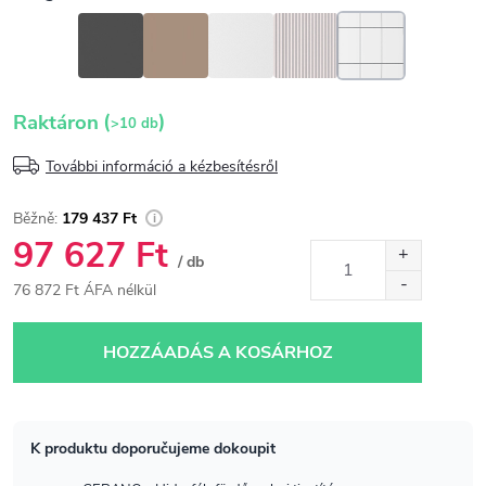
(
)
Raktáron
>10 db
További információ a kézbesítésről
179 437 Ft
97 627 Ft
/ db
76 872 Ft ÁFA nélkül
Egységár:
HOZZÁADÁS A KOSÁRHOZ