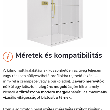
Méretek és kompatibilitás
A kifinomult kialakításnak köszönhetően az üveg teljesen
vagy részben süllyeszthető profilokba rejthető (akár 14
mm-rel a csempébe vagy a burkolatba).
Zavaró merevítők
nélkül
egy letisztult,
elegáns megoldás
jön létre, amely
kiemeli
a fürdőszoba modern megjelenését
, és
maximális
vizuális világosságot biztosít a térnek.
Ezen a sorozaton belül
széles méretválasztékot
kínálunk,