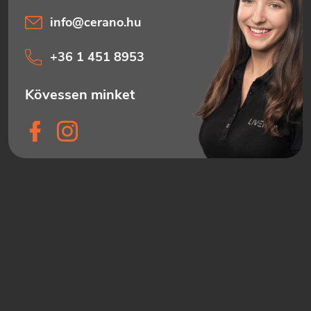
info
@
cerano.hu
+36 1 451 8953