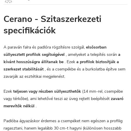
Cerano - Szitaszerkezeti
specifikációk
A paraván falra és padlóra rögzítésre szolgál,
elsősorban
süllyesztett profilok segítségével
, amelyeket a telepítés során
a
kívánt hosszúságra állítanak be
. Ezek
a profilok biztosítják a
szerkezet stabilitását
, és a csempékbe és a burkolatba építve sem
zavarják az esztétikai megjelenést.
Ezek
teljesen vagy részben süllyeszthetők
(14 mm-rel, csempébe
vagy térkőbe), ami lehetővé teszi az üveg rejtett beépítését
zavaró
merevítők nélkül
.
Padlóba ágyazáskor érdemes a csempéket nem egészen a profilig
ragasztani, hanem legalább 30 cm-t hagyni (különösen hosszabb