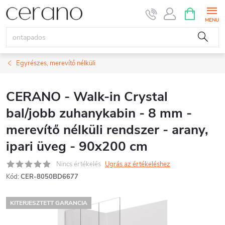
Ugrás
KOSÁR
a
fő
tartalomhoz
Egyrészes, merevítő nélküli
CERANO - Walk-in Crystal
bal/jobb zuhanykabin - 8 mm -
merevítő nélküli rendszer - arany,
ipari üveg - 90x200 cm
Nincs értékelés
Ugrás az értékeléshez
Kód:
CER-8050BD6677
KITERJESZTETT GARANCIA