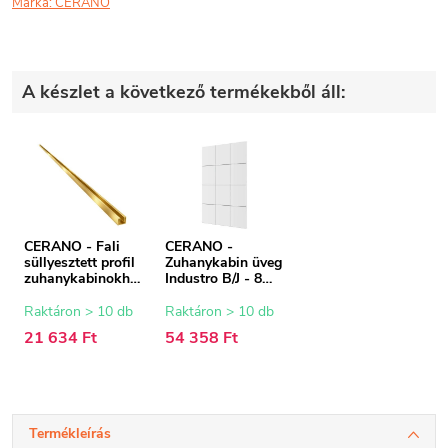
Márka:
CERANO
A készlet a következő termékekből áll:
CERANO - Fali
CERANO -
süllyesztett profil
Zuhanykabin üveg
zuhanykabinokho
Industro B/J - 8
z - 8 mm - arany -
mm - fekete
200 cm
keret/átlátszó
Raktáron > 10 db
Raktáron > 10 db
üveg - 90x200 cm
21 634 Ft
54 358 Ft
Termékleírás