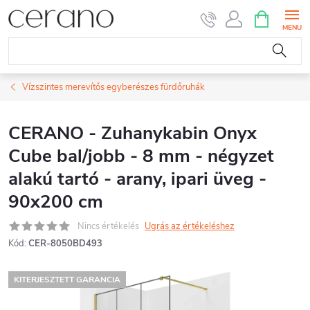
Ugrás
KOSÁR
a
fő
tartalomhoz
Vízszintes merevítős egyberészes fürdőruhák
CERANO - Zuhanykabin Onyx
Cube bal/jobb - 8 mm - négyzet
alakú tartó - arany, ipari üveg -
90x200 cm
Nincs értékelés
Ugrás az értékeléshez
Kód:
CER-8050BD493
KITERJESZTETT GARANCIA