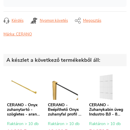
Kérdés
Nyomon követés
Megosztás
Márka:
CERANO
A készlet a következő termékekből áll:
CERANO - Onyx
CERANO -
CERANO -
zuhanytartó -
Beépíthető Onyx
Zuhanykabin üveg
szögletes - arany
zuhanyfal profil -
Industro B/J - 8
- 150 cm
8 mm - arany - 15
mm - fekete
mm
keret/átlátszó
Raktáron > 10 db
Raktáron > 10 db
Raktáron > 10 db
üveg - 90x200 cm