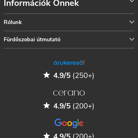
Információk Önnek
Rólunk
Fürdőszobai útmutató
4.9/5
(250+)
4.9/5
(200+)
4.9/5
(200+)