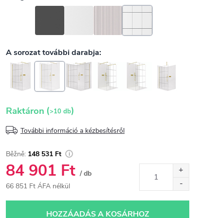
(
)
Raktáron
>10 db
További információ a kézbesítésről
148 531 Ft
84 901 Ft
/ db
66 851 Ft ÁFA nélkül
Egységár:
HOZZÁADÁS A KOSÁRHOZ