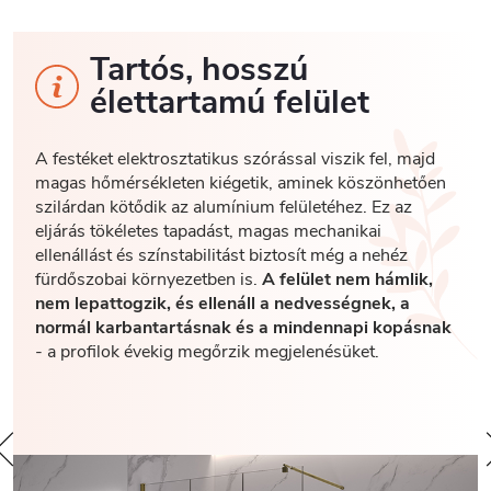
Tartós, hosszú
élettartamú felület
A festéket elektrosztatikus szórással viszik fel, majd
magas hőmérsékleten kiégetik, aminek köszönhetően
szilárdan kötődik az alumínium felületéhez. Ez az
eljárás tökéletes tapadást, magas mechanikai
ellenállást és színstabilitást biztosít még a nehéz
fürdőszobai környezetben is.
A felület nem hámlik,
nem lepattogzik, és ellenáll a nedvességnek, a
normál karbantartásnak és a mindennapi kopásnak
- a profilok évekig megőrzik megjelenésüket.