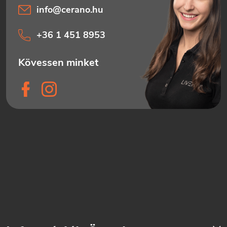
info
@
cerano.hu
+36 1 451 8953