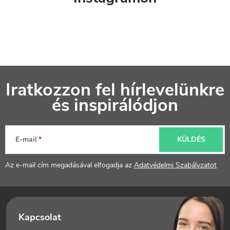
L
Iratkozzon fel hírlevelünkre
á
és inspirálódjon
b
l
E-mail
KÜLDÉS
é
Az e-mail cím megadásával elfogadja az
Adatvédelmi Szabályzatot
c