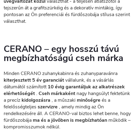
üvegváltozat közül
választhat - a teljesen átlátszótól a
tejszerűn át a grafitszürkéig és a dekoratív mintákig, így
pontosan az Ön preferenciái és fürdőszobája stílusa szerint
választhat.
CERANO – egy hosszú távú
megbízhatóságú cseh márka
Minden CERANO zuhanykabinra és zuhanyparavánra
kiterjesztett 5 év garanciát
vállalunk, és a vásárlás
dátumától számított
10 évig garantáljuk az alkatrészek
elérhetőségét
.
Cseh márkaként
nagy hangsúlyt fektetünk
a precíz
kidolgozásra
, a műszaki
minőségre
és a
felelősségteljes
szervizre
, amely mindig az Ön
rendelkezésére áll. A CERANO-val biztos lehet benne, hogy
fürdőszobája
ma és a jövőben is megbízhatóan
működik –
kompromisszumok nélkül.