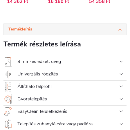
14 362 Ft
16 180 Ft
54 358 Ft
Termékleírás
Termék részletes leírása
8 mm-es edzett üveg
Univerzális rögzítés
Állítható falprofil
Gyorstelepítés
EasyClean felületkezelés
Telepítés zuhanytálcára vagy padlóra