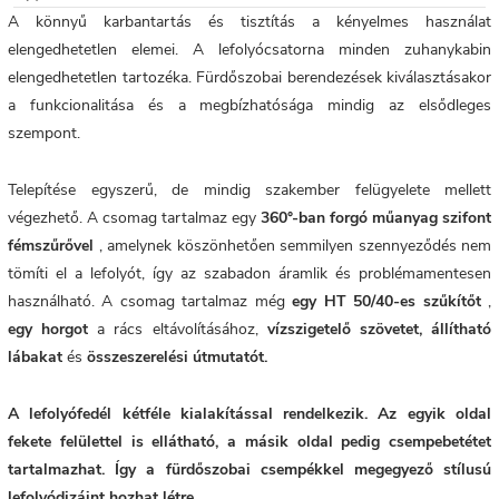
A könnyű karbantartás és tisztítás a kényelmes használat
elengedhetetlen elemei. A lefolyócsatorna minden zuhanykabin
elengedhetetlen tartozéka. Fürdőszobai berendezések kiválasztásakor
a funkcionalitása és a megbízhatósága mindig az elsődleges
szempont.
Telepítése egyszerű, de mindig szakember felügyelete mellett
végezhető. A csomag tartalmaz egy
360°-ban
forgó műanyag szifont
fémszűrővel
, amelynek köszönhetően semmilyen szennyeződés nem
tömíti el a lefolyót, így az szabadon áramlik és problémamentesen
használható. A csomag tartalmaz még
egy HT 50/40-es szűkítőt
,
egy horgot
a rács eltávolításához,
vízszigetelő szövetet,
állítható
lábakat
és
összeszerelési útmutatót.
A lefolyófedél kétféle kialakítással rendelkezik. Az egyik oldal
fekete felülettel is ellátható, a másik oldal pedig csempebetétet
tartalmazhat. Így a fürdőszobai csempékkel megegyező stílusú
lefolyódizájnt hozhat létre.