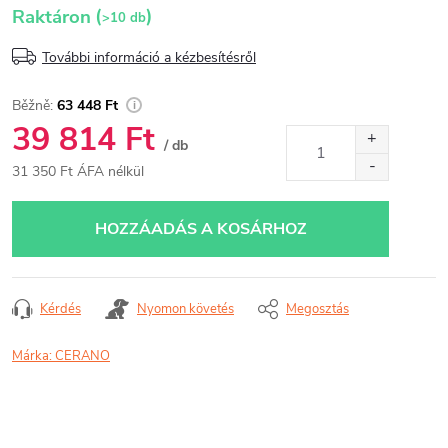
(
)
Raktáron
>10 db
További információ a kézbesítésről
63 448 Ft
39 814 Ft
/ db
31 350 Ft ÁFA nélkül
Egységár:
HOZZÁADÁS A KOSÁRHOZ
Kérdés
Nyomon követés
Megosztás
Márka:
CERANO