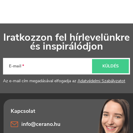
L
Iratkozzon fel hírlevelünkre
á
és inspirálódjon
b
l
E-mail
KÜLDÉS
é
Az e-mail cím megadásával elfogadja az
Adatvédelmi Szabályzatot
c
info
@
cerano.hu