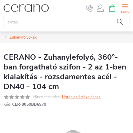
Ugrás
KOSÁR
a
fő
tartalomhoz
Zuhanyfolyókák
CERANO - Zuhanylefolyó, 360°-
ban forgatható szifon - 2 az 1-ben
kialakítás - rozsdamentes acél -
DN40 - 104 cm
Nincs értékelés
Ugrás az értékeléshez
Kód:
CER-8050BD6979