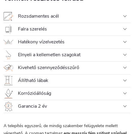
Rozsdamentes acél
Falra szerelés
Hatékony vízelvezetés
Elnyeli a kellemetlen szagokat
Kivehető szennyeződésszűrő
Állítható lábak
Korrózióállóság
Garancia 2 év
A telepítés egyszerű, de mindig szakember felügyelete mellett
végezhető. A csomag tartalmaz
egy masszív
fém
szifont szűrővel
,