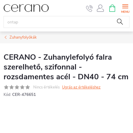
Ugrás
KOSÁR
a
fő
tartalomhoz
Zuhanyfolyókák
CERANO - Zuhanylefolyó falra
szerelhető, szifonnal -
rozsdamentes acél - DN40 - 74 cm
Nincs értékelés
Ugrás az értékeléshez
Kód:
CER-476651