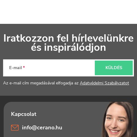
L
Iratkozzon fel hírlevelünkre
á
és inspirálódjon
b
l
E-mail
KÜLDÉS
é
Az e-mail cím megadásával elfogadja az
Adatvédelmi Szabályzatot
c
info
@
cerano.hu