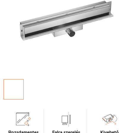
Rozsdamentes
Falra szerelés
Kivehető