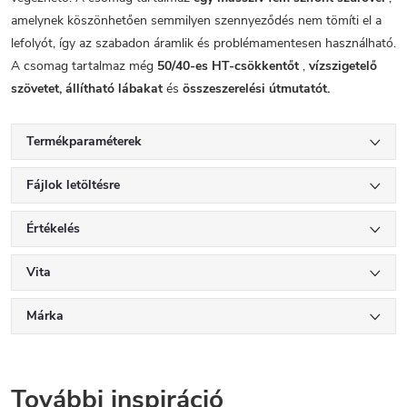
amelynek köszönhetően semmilyen szennyeződés nem tömíti el a
lefolyót, így az szabadon áramlik és problémamentesen használható.
A csomag tartalmaz még
50/40-es HT-csökkentőt
,
vízszigetelő
szövetet,
állítható lábakat
és
összeszerelési útmutatót.
Termékparaméterek
Fájlok letöltésre
Értékelés
Vita
Márka
További inspiráció