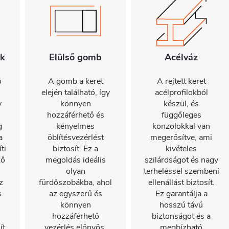
ök
Elülső gomb
Acélváz
ó
A gomb a keret
A rejtett keret
n
elején található, így
acélprofilokból
y
könnyen
készül, és
hozzáférhető és
függőleges
g
kényelmes
konzolokkal van
a
öblítésvezérlést
megerősítve, ami
ti
biztosít. Ez a
kivételes
ző
megoldás ideális
szilárdságot és nagy
olyan
terheléssel szembeni
z
fürdőszobákba, ahol
ellenállást biztosít.
s
az egyszerű és
Ez garantálja a
könnyen
hosszú távú
hozzáférhető
biztonságot és a
ít.
vezérlés előnyös.
megbízható