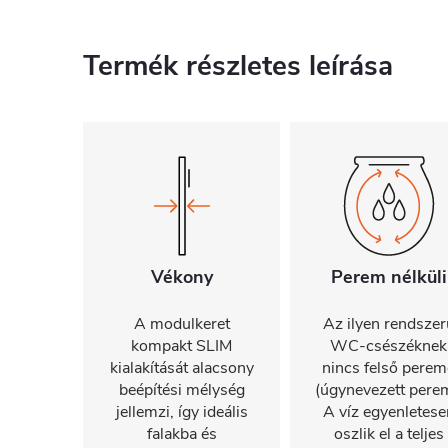
Termék részletes leírása
Vékony
Perem nélküli
A modulkeret
Az ilyen rendszer
kompakt SLIM
WC-csészéknek
kialakítását alacsony
nincs felső perem
beépítési mélység
(úgynevezett perem
jellemzi, így ideális
A víz egyenletese
falakba és
oszlik el a teljes