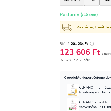
(
)
Raktáron
>10 szett
Raktáron, további 
201 234 Ft
123 606 Ft
/ szet
97 328 Ft ÁFA nélkül
Egységár: