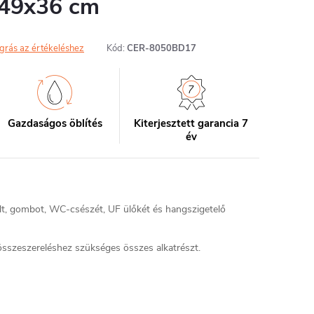
 49x36 cm
grás az értékeléshez
Kód:
CER-8050BD17
Gazdaságos öblítés
Kiterjesztett garancia 7
év
ult, gombot, WC-csészét, UF ülőkét és hangszigetelő
sszeszereléshez szükséges összes alkatrészt.