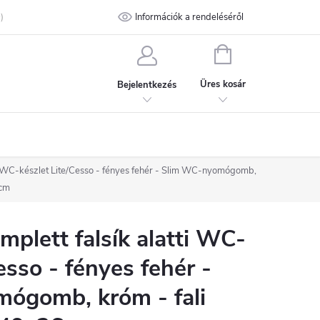
talános Szerződési Feltételek
Információk a rendeléséről
Adatvédelmi feltételek
Kapcsolat
KOSÁR
Üres kosár
Bejelentkezés
i WC-készlet Lite/Cesso - fényes fehér - Slim WC-nyomógomb,
 cm
lett falsík alatti WC-
esso - fényes fehér -
ógomb, króm - fali