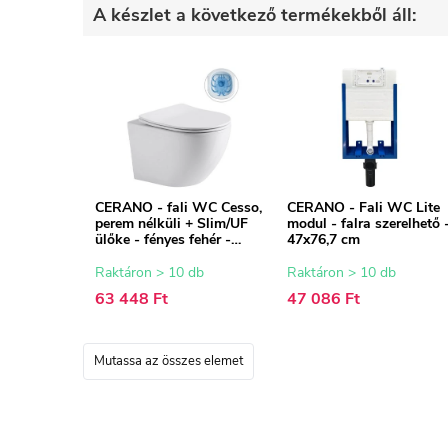
A készlet a következő termékekből áll:
CERANO - fali WC Cesso,
CERANO - Fali WC Lite
perem nélküli + Slim/UF
modul - falra szerelhető 
ülőke - fényes fehér -
47x76,7 cm
49x36 cm
Raktáron > 10 db
Raktáron > 10 db
63 448 Ft
47 086 Ft
Mutassa az összes elemet