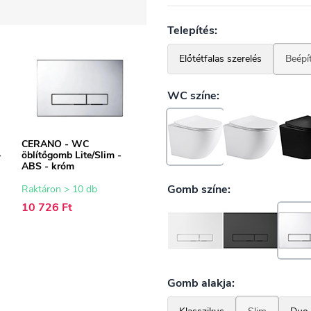
CERANO - WC
-
öblítőgomb Lite/Slim -
ABS - króm
Raktáron > 10 db
10 726 Ft