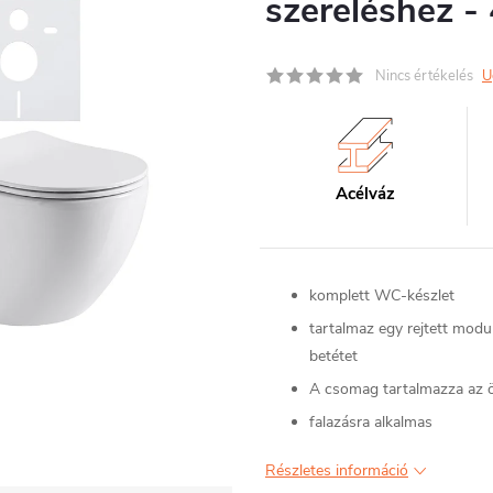
szereléshez -
Nincs értékelés
U
Acélváz
komplett WC-készlet
tartalmaz egy rejtett mod
betétet
A csomag tartalmazza az ö
falazásra alkalmas
Részletes információ