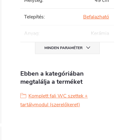
Mélység
:
49 cm
Telepítés
:
Befalazható
Anyag
:
Kerámia
MINDEN PARAMÉTER
Ebben a kategóriában
megtalálja a terméket
Komplett fali WC szettek +
tartálymodul (szerelőkeret)