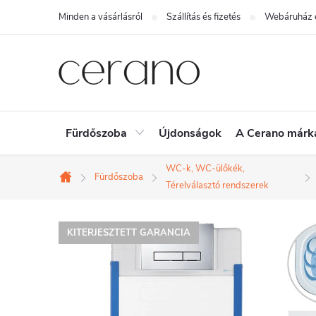
Ugrás
Minden a vásárlásról
Szállítás és fizetés
Webáruház é
a
fő
tartalomhoz
Fürdőszoba
Újdonságok
A Cerano márk
WC-k, WC-ülőkék,
Fürdőszoba
Kezdőlap
Térelválasztó rendszerek
KITERJESZTETT GARANCIA