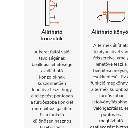
Állítható
Állítható köny
konzolok
A termék állíthat
lefolyócsővel va
A keret faltól való
felszerelve, amel
távolságának
lehetővé teszi a
beállítási lehetősége
beépítési mélysé
az állítható
csökkentését. Ez 
konzoloknak
funkció megkönnyí
köszönhetően
a termék különbö
lehetővé teszi, hogy
fürdőszobai
a telepítést pontosan
lefolyónyílásokho
a fürdőszoba konkrét
való igazítását, é
méreteihez igazítsa.
pontos és
Ez a funkció
megbízható
különösen hasznos
csatlakozást biztos
kisebb vagy