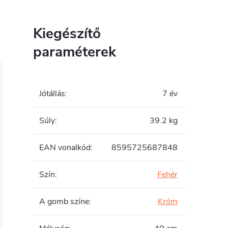
Kiegészítő
paraméterek
Jótállás
:
7 év
Súly
:
39.2 kg
EAN vonalkód
:
8595725687848
Szín
:
Fehér
A gomb színe
:
Króm