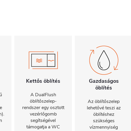
Kettős öblítés
Gazdaságos
öblítés
ű
A DualFlush
öblítőszelep-
Az öblítőszelep
e
rendszer egy osztott
lehetővé teszi az
).
vezérlőgomb
öblítéshez
n
segítségével
szükséges
támogatja a WC
vízmennyiség