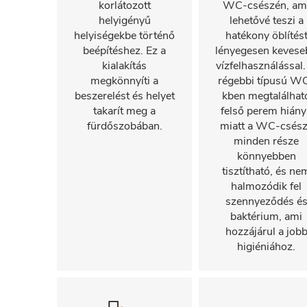
korlátozott
WC-csészén, am
helyigényű
lehetővé teszi a
helyiségekbe történő
hatékony öblítés
beépítéshez. Ez a
lényegesen kevese
kialakítás
vízfelhasználással.
megkönnyíti a
régebbi típusú W
beszerelést és helyet
kben megtalálhat
takarít meg a
felső perem hiány
fürdőszobában.
miatt a WC-csés
minden része
könnyebben
tisztítható, és ne
halmozódik fel
szennyeződés é
baktérium, ami
hozzájárul a job
higiéniához.