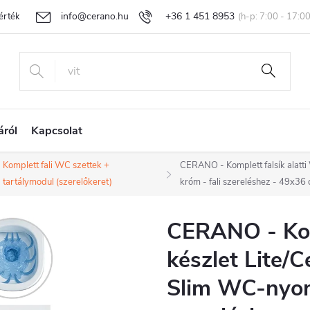
info@cerano.hu
+36 1 451 8953
rtékelése
Egyedi árazás
Áru visszaküldése és reklamáció
Ál
áról
Kapcsolat
Komplett fali WC szettek +
CERANO - Komplett falsík alatt
tartálymodul (szerelőkeret)
króm - fali szereléshez - 49x36
CERANO - Komp
készlet Lite/C
Slim WC-nyom