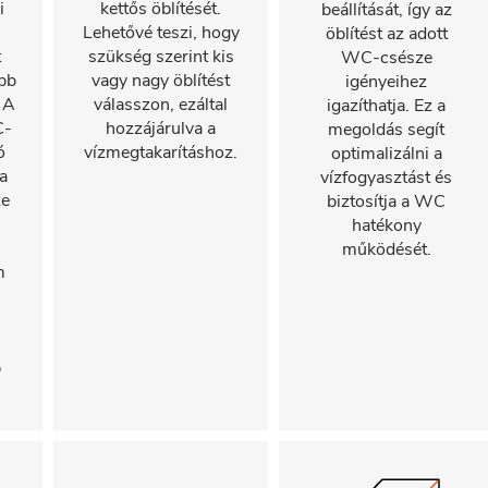
i
kettős öblítését.
beállítását, így az
Lehetővé teszi, hogy
öblítést az adott
t
szükség szerint kis
WC-csésze
bb
vagy nagy öblítést
igényeihez
 A
válasszon, ezáltal
igazíthatja. Ez a
C-
hozzájárulva a
megoldás segít
ó
vízmegtakarításhoz.
optimalizálni a
a
vízfogyasztást és
ze
biztosítja a WC
hatékony
működését.
m
s
b