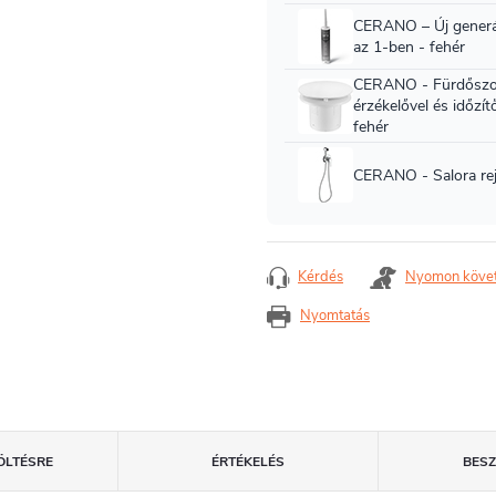
Kérdés
Nyomon köve
Nyomtatás
ÖLTÉSRE
ÉRTÉKELÉS
BES