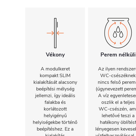
Vékony
Perem nélküli
A modulkeret
Az ilyen rendszer
kompakt SLIM
WC-csészéknek
kialakítását alacsony
nincs felső perem
beépítési mélység
(úgynevezett perem
jellemzi, így ideális
A víz egyenletese
falakba és
oszlik el a teljes
korlátozott
WC-csészén, am
helyigényű
lehetővé teszi a
helyiségekbe történő
hatékony öblítés
beépítéshez. Ez a
lényegesen kevese
kialakítás
vízfelhasználással.