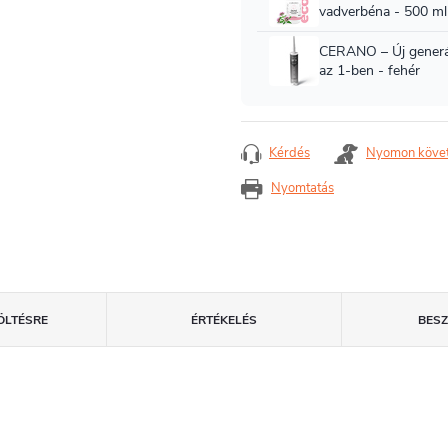
Kérdés
Nyomon köve
Nyomtatás
ÖLTÉSRE
ÉRTÉKELÉS
BES