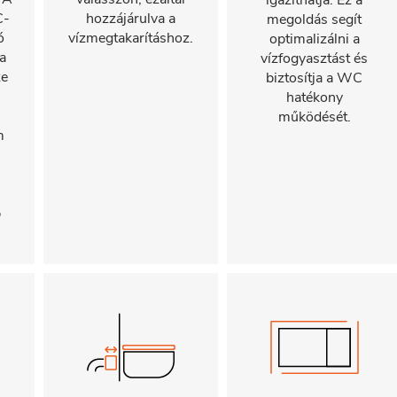
igazíthatja. Ez a
C-
hozzájárulva a
megoldás segít
ó
vízmegtakarításhoz.
optimalizálni a
a
vízfogyasztást és
ze
biztosítja a WC
hatékony
működését.
m
s
b