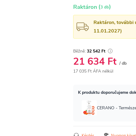
(
)
Raktáron
3 db
Raktáron, további 
11.01.2027)
32 542 Ft
21 634 Ft
/ db
17 035 Ft ÁFA nélkül
Egységár:
Kérdés
Nyomon köve