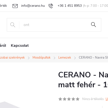
info@cerano.hu
+36 1 451 8953
rtékelése
Egyedi árazás
Áru visszaküldése és reklamáció
Ál
áról
Kapcsolat
zobai szekrények
Mosdópultok
Lemezek
CERANO - Navira Sl
CERANO - Nav
matt fehér - 
Nincs értékelés
U