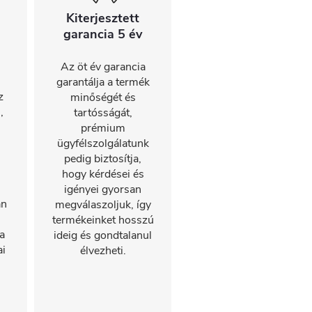
Kiterjesztett
garancia 5 év
s
Az öt év garancia
garantálja a termék
z
minőségét és
,
tartósságát,
prémium
ügyfélszolgálatunk
pedig biztosítja,
hogy kérdései és
igényei gyorsan
an
megválaszoljuk, így
termékeinket hosszú
a
ideig és gondtalanul
i
élvezheti.