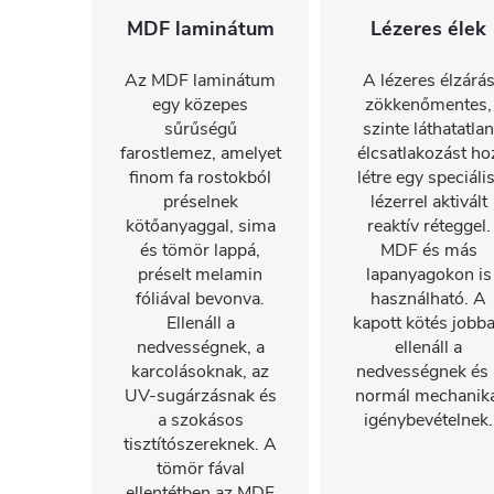
MDF laminátum
Lézeres élek
Az MDF laminátum
A lézeres élzárá
egy közepes
zökkenőmentes,
sűrűségű
szinte láthatatlan
farostlemez, amelyet
élcsatlakozást ho
finom fa rostokból
létre egy speciális
préselnek
lézerrel aktivált
kötőanyaggal, sima
reaktív réteggel.
és tömör lappá,
MDF és más
préselt melamin
lapanyagokon is
fóliával bevonva.
használható. A
Ellenáll a
kapott kötés jobb
nedvességnek, a
ellenáll a
karcolásoknak, az
nedvességnek és 
UV-sugárzásnak és
normál mechanika
a szokásos
igénybevételnek.
tisztítószereknek. A
tömör fával
ellentétben az MDF