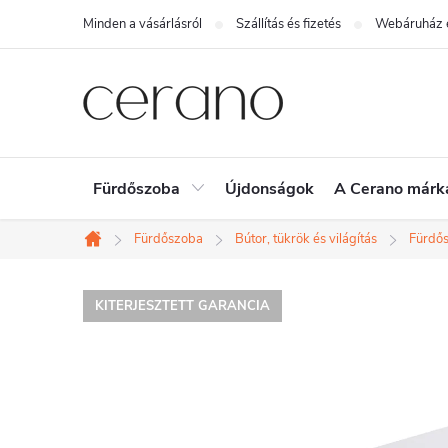
Ugrás
Minden a vásárlásról
Szállítás és fizetés
Webáruház é
a
fő
tartalomhoz
Fürdőszoba
Újdonságok
A Cerano márk
Fürdőszoba
Bútor, tükrök és világítás
Fürdős
Kezdőlap
KITERJESZTETT GARANCIA