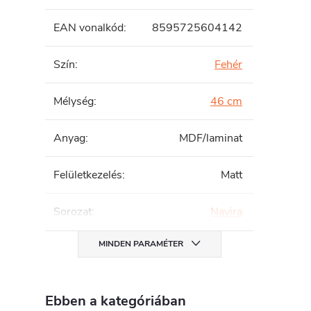
EAN vonalkód
:
8595725604142
Szín
:
Fehér
Mélység
:
46 cm
Anyag
:
MDF/laminat
Felületkezelés
:
Matt
Sorozat
:
Navira
MINDEN PARAMÉTER
Ebben a kategóriában