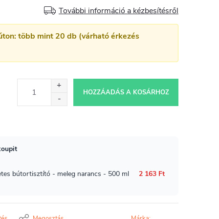
További információ a kézbesítésről
úton: több mint 20 db (várható érkezés
HOZZÁADÁS A KOSÁRHOZ
tés
Megosztás
Márka: