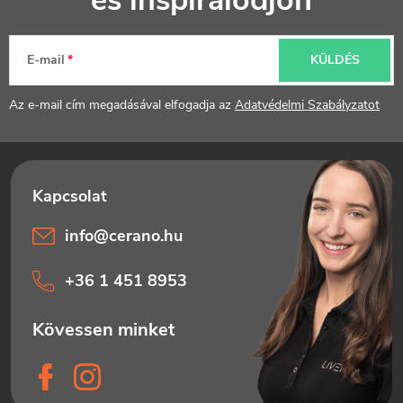
és inspirálódjon
b
l
E-mail
KÜLDÉS
é
Az e-mail cím megadásával elfogadja az
Adatvédelmi Szabályzatot
c
info
@
cerano.hu
+36 1 451 8953