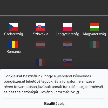
Csehország
Szlovákia
Lengyelország
Magyarország
Románia
Cookie-kat használunk, hogy a weboldal kényelmes
böngészését lehetővé tegyük, és a forgalom elemzése
révén folyamatosan javítsuk annak funkcióit, teljesítményét
Adatkezelési tájékoztató
és használhatóságát. További információk
itt
.
Általános szerződési feltételek
Beállítások
Copyright 2026
CERANO
. Minden jog fenntartva.
|
Cookie