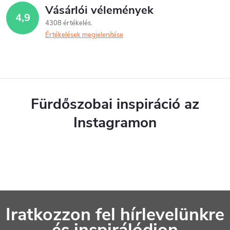
Vásárlói vélemények
4,9
4308 értékelés
Értékelések megjelenítése
Fürdőszobai inspiráció az
Instagramon
L
Iratkozzon fel hírlevelünkre
á