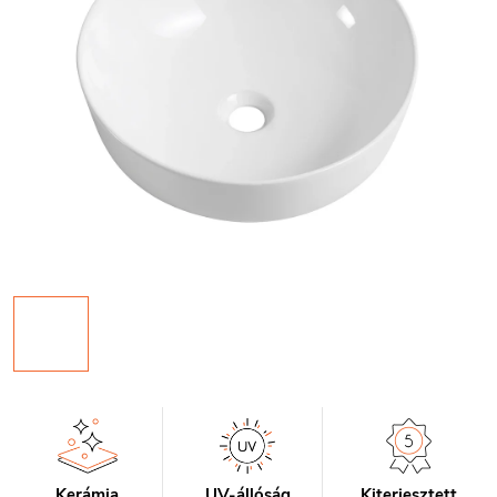
Kerámia
UV-állóság
Kiterjesztett