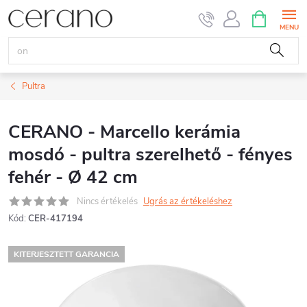
Ugrás
KOSÁR
a
fő
tartalomhoz
Pultra
CERANO - Marcello kerámia
mosdó - pultra szerelhető - fényes
fehér - Ø 42 cm
Nincs értékelés
Ugrás az értékeléshez
Kód:
CER-417194
KITERJESZTETT GARANCIA