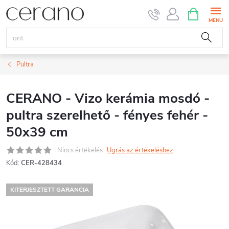
Ugrás
KOSÁR
a
fő
tartalomhoz
Pultra
CERANO - Vizo kerámia mosdó -
pultra szerelhető - fényes fehér -
50x39 cm
Nincs értékelés
Ugrás az értékeléshez
Kód:
CER-428434
KITERJESZTETT GARANCIA