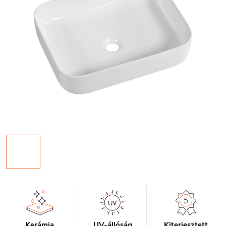
Kerámia
UV-állóság
Kiterjesztett