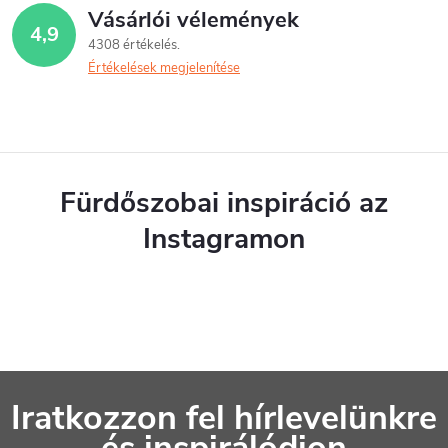
Vásárlói vélemények
4,9
4308 értékelés
Értékelések megjelenítése
Fürdőszobai inspiráció az
Instagramon
L
Iratkozzon fel hírlevelünkre
á