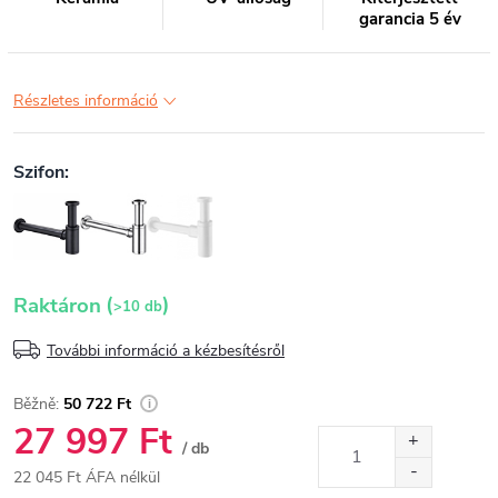
garancia 5 év
Részletes információ
(
)
Raktáron
>10 db
További információ a kézbesítésről
50 722 Ft
27 997 Ft
/ db
22 045 Ft ÁFA nélkül