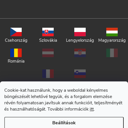
Csehország
Szlovákia
Lengyelország
Magyarország
Románia
Cookie-kat használunk, hogy a weboldal kényelmes
böngészését lehetővé tegyük, és a forgalom elemzése
révén folyamatosan javítsuk annak funkcióit, teljesítményét
Adatkezelési tájékoztató
és használhatóságát. További információk
itt
.
Általános szerződési feltételek
Beállítások
Copyright 2026
CERANO
. Minden jog fenntartva.
|
Cookie