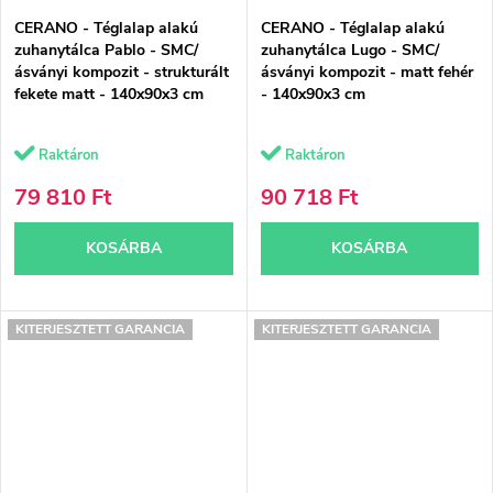
CERANO - Téglalap alakú
CERANO - Téglalap alakú
zuhanytálca Pablo - SMC/
zuhanytálca Lugo - SMC/
ásványi kompozit - strukturált
ásványi kompozit - matt fehér
fekete matt - 140x90x3 cm
- 140x90x3 cm
Raktáron
Raktáron
79 810 Ft
90 718 Ft
KOSÁRBA
KOSÁRBA
KITERJESZTETT GARANCIA
KITERJESZTETT GARANCIA