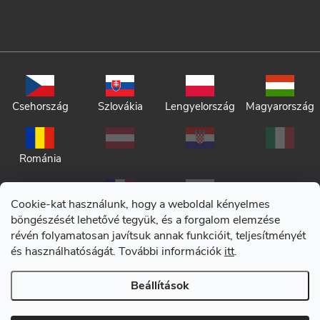
Csehország
Szlovákia
Lengyelország
Magyarország
Románia
Cookie-kat használunk, hogy a weboldal kényelmes
böngészését lehetővé tegyük, és a forgalom elemzése
révén folyamatosan javítsuk annak funkcióit, teljesítményét
és használhatóságát. További információk
itt
.
Adatkezelési tájékoztató
Beállítások
Általános szerződési feltételek