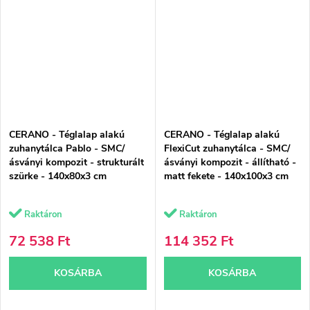
CERANO - Téglalap alakú
CERANO - Téglalap alakú
zuhanytálca Pablo - SMC/
FlexiCut zuhanytálca - SMC/
ásványi kompozit - strukturált
ásványi kompozit - állítható -
szürke - 140x80x3 cm
matt fekete - 140x100x3 cm
Raktáron
Raktáron
72 538 Ft
114 352 Ft
KOSÁRBA
KOSÁRBA