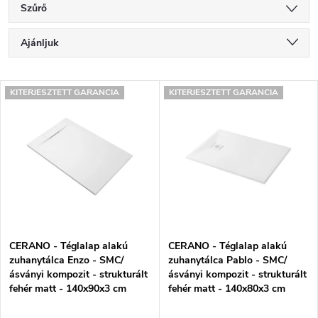
Szűrő
T
Ajánljuk
e
Legolcsóbb elöl
T
r
KITERJESZTETT GARANCIA
KITERJESZTETT GARANCIA
Legdrágább
e
m
Legnépszerűbb termékek
r
é
ABC szerint
m
k
é
e
k
k
CERANO - Téglalap alakú
CERANO - Téglalap alakú
e
r
zuhanytálca Enzo - SMC/
zuhanytálca Pablo - SMC/
ásványi kompozit - strukturált
ásványi kompozit - strukturált
k
e
fehér matt - 140x90x3 cm
fehér matt - 140x80x3 cm
l