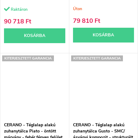
Úton
Raktáron
79 810 Ft
90 718 Ft
KOSÁRBA
KOSÁRBA
KITERJESZTETT GARANCIA
KITERJESZTETT GARANCIA
CERANO - Téglalap alakú
CERANO - Téglalap alakú
zuhanytálca Piato - öntött
zuhanytálca Gusto - SMC/
márvány - fehér fényes felület
ásványi kompozit - strukturált