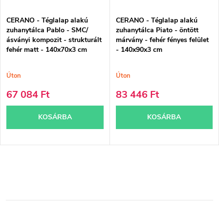
CERANO - Téglalap alakú
CERANO - Téglalap alakú
zuhanytálca Pablo - SMC/
zuhanytálca Piato - öntött
ásványi kompozit - strukturált
márvány - fehér fényes felület
fehér matt - 140x70x3 cm
- 140x90x3 cm
Úton
Úton
67 084 Ft
83 446 Ft
KOSÁRBA
KOSÁRBA
L
i
s