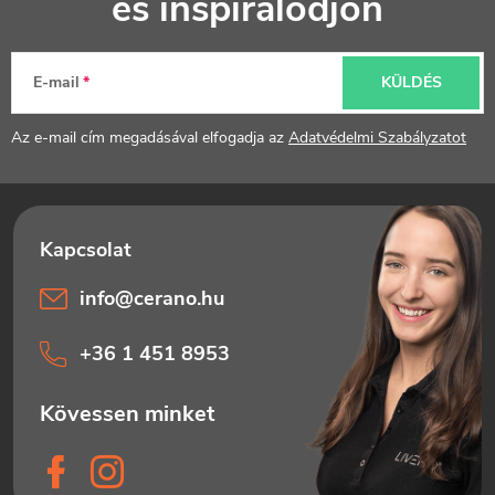
és inspirálódjon
b
e
l
m
E-mail
KÜLDÉS
é
e
Az e-mail cím megadásával elfogadja az
Adatvédelmi Szabályzatot
i
c
info
@
cerano.hu
+36 1 451 8953