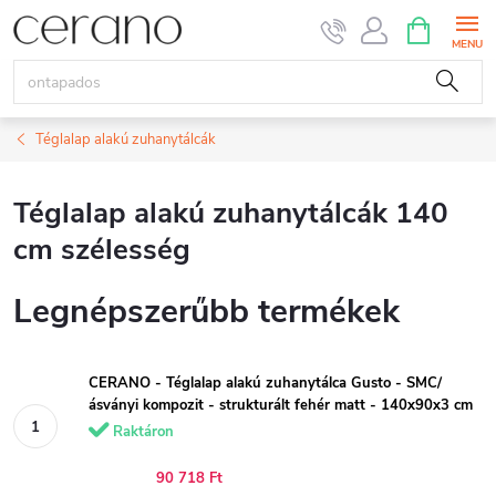
Ugrás
KOSÁR
a
fő
tartalomhoz
Téglalap alakú zuhanytálcák
Téglalap alakú zuhanytálcák 140
cm szélesség
Legnépszerűbb termékek
CERANO - Téglalap alakú zuhanytálca Gusto - SMC/
ásványi kompozit - strukturált fehér matt - 140x90x3 cm
Raktáron
90 718 Ft