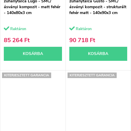
zuhanytálca Lugo - SMC/
zuhanytálca Gusto - SMC/
ásványi kompozit - matt fehér
ásványi kompozit - strukturált
- 140x80x3 cm
fehér matt - 140x90x3 cm
Raktáron
Raktáron
85 264 Ft
90 718 Ft
KOSÁRBA
KOSÁRBA
KITERJESZTETT GARANCIA
KITERJESZTETT GARANCIA