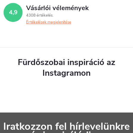
t
Vásárlói vélemények
4,9
a
4308 értékelés
Értékelések megjelenítése
i
r
á
n
Fürdőszobai inspiráció az
y
Instagramon
í
t
á
s
L
e
Iratkozzon fel hírlevelünkre
á
l