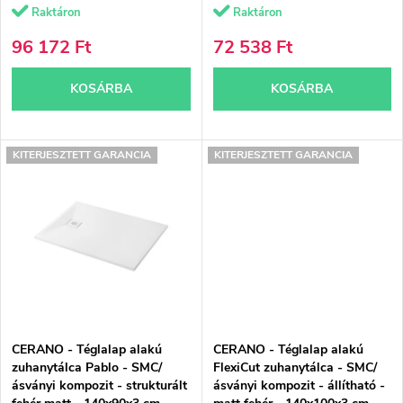
n
Raktáron
Raktáron
i
d
96 172 Ft
72 538 Ft
s
e
KOSÁRBA
KOSÁRBA
t
z
á
é
KITERJESZTETT GARANCIA
KITERJESZTETT GARANCIA
j
s
a
e
CERANO - Téglalap alakú
CERANO - Téglalap alakú
zuhanytálca Pablo - SMC/
FlexiCut zuhanytálca - SMC/
ásványi kompozit - strukturált
ásványi kompozit - állítható -