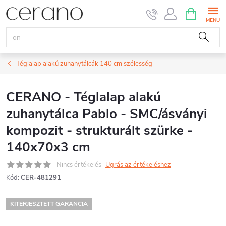
Ugrás
KOSÁR
a
fő
tartalomhoz
Téglalap alakú zuhanytálcák 140 cm szélesség
CERANO - Téglalap alakú
zuhanytálca Pablo - SMC/ásványi
kompozit - strukturált szürke -
140x70x3 cm
Nincs értékelés
Ugrás az értékeléshez
Kód:
CER-481291
KITERJESZTETT GARANCIA