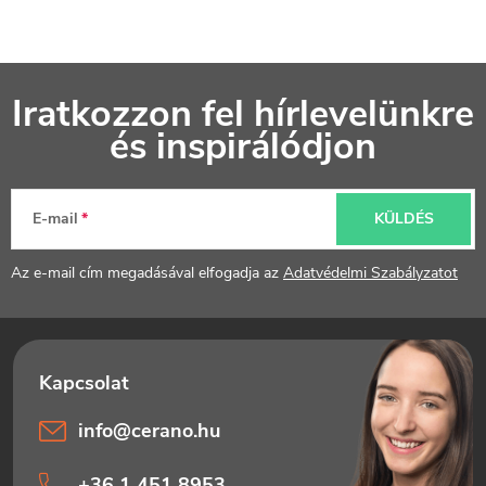
L
Iratkozzon fel hírlevelünkre
á
és inspirálódjon
b
l
E-mail
KÜLDÉS
é
Az e-mail cím megadásával elfogadja az
Adatvédelmi Szabályzatot
c
info
@
cerano.hu
+36 1 451 8953