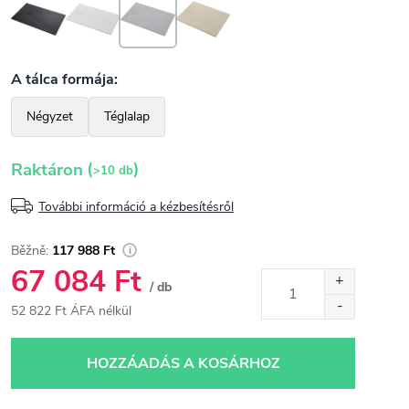
(
)
Raktáron
>10 db
További információ a kézbesítésről
117 988 Ft
67 084 Ft
/ db
52 822 Ft ÁFA nélkül
Egységár:
HOZZÁADÁS A KOSÁRHOZ