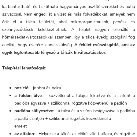
karbantartható, és tisztítható hagyományos tisztítószerekkel és puha
szivaccsal. Nem engedi át a vizet és más folyadékokat, amelyek nem
érik el a tálca felületét, ahol mikroorganizmusok, penész és
szennyeződések keletkezhetnek. A felület nagyon ellenálló a
hőmérséklet-változásokkal szemben, így a tálca évekig szolgálni fog
anélkül, hogy cserére lenne szükség.
A felület csúszásgátló, ami az
egyik legfontosabb tényező a tálcák kiválasztásakor.
Telepítési lehetőségek:
pozíció:
jobbra és balra
a földön ülve:
közvetlenül a talajra fektetve és a szifont a
padlóba ágyazva + szilikonnal rögzítve közvetlenül a padlón
padlóba süllyesztve:
a tálca és a szifon beágyazása a padlóba
a padló szintjén + szilikonnal rögzítés közvetlenül a
emelet
az alfalon:
Helyezze a tálcát az előkészített alfalra, és rögzítse