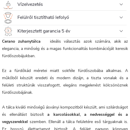
Vízelvezetés
Felülről tisztítható lefolyó
Kiterjesztett garancia 5 év
Cerano zuhanytálca
ideális választás azok számára, akik az
elegancia, a minőség és a magas funkcionalitás kombinációját keresik
fürdőszobájukban.
Ez a fürdőkád méretei miatt sokféle fürdőszobába alkalmas. A
műkőből készült eredeti és modern dizájn, a tiszta vonalak és a
felületi struktúrák visszafogott, elegáns megjelenést kölcsönöznek
fürdőszobájának.
A tálca kiváló minőségű ásványi kompozitból készült, ami szilárdságot
és ellenállást biztosít
a karcolásokkal, a nedvességgel és a
vegyszerekkel
szemben. Ellenáll a tálca felületére eső tárgyaknak is.
Ez hosszú élettartamot biztosít. A
felület nagyon könnyen