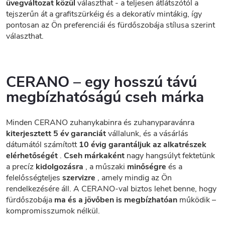
üvegváltozat közül
választhat - a teljesen átlátszótól a
tejszerűn át a grafitszürkéig és a dekoratív mintákig, így
pontosan az Ön preferenciái és fürdőszobája stílusa szerint
választhat.
CERANO – egy hosszú távú
megbízhatóságú cseh márka
Minden CERANO zuhanykabinra és zuhanyparavánra
kiterjesztett 5 év garanciát
vállalunk, és a vásárlás
dátumától számított
10 évig garantáljuk az alkatrészek
elérhetőségét
.
Cseh márkaként
nagy hangsúlyt fektetünk
a precíz
kidolgozásra
, a műszaki
minőségre
és a
felelősségteljes
szervizre
, amely mindig az Ön
rendelkezésére áll. A CERANO-val biztos lehet benne, hogy
fürdőszobája
ma és a jövőben is megbízhatóan
működik –
kompromisszumok nélkül.