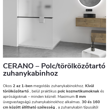
CERANO – Polc/törölközőtartó
zuhanykabinhoz
Okos
2 az 1-ben
megoldás zuhanykabinokhoz.
Kívül
törölközőtartó
, belül praktikus
polc kozmetikumoknak
és
apróságoknak – minden kéznél. Maximum
8 mm
üvegvastagságú zuhanykabinokhoz alkalmas.
30 és 160
cm között állítható szélesség
, a zuhanykabin típusától