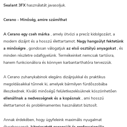
Sealant 3FX
használatát javasoljuk.
Cerano - Minőség, amire számíthat
A Cerano egy cseh márka
, amely ötvözi a precíz kidolgozást, a
modern dizájnt és a hosszú élettartamot.
Nagy hangsúlyt fektetünk
a minőségre
, gondosan válogatjuk
az első osztályú anyagokat
, és
minden részletre odafigyelünk. Termékeinket nemcsak tartósra,
hanem funkcionálisra és könnyen karbantarthatóra tervezzük.
A Cerano zuhanykabinok elegáns dizájnjukkal és praktikus
megoldásaikkal tűnnek ki, amelyek bármilyen fürdőszobába
illeszkednek. Kiváló minőségű felületkezelésüknek köszönhetően
ellenállnak a nedvességnek és a kopásnak
, ami hosszú
élettartamot és problémamentes használatot biztosít.
Annak érdekében, hogy ügyfeleink maximális nyugalmat
élvezhessenek,
kiterjesztett garanciát és professzionális