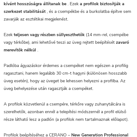
kívánt hosszúságra állítanak be
. Ezek
a profilok biztosítják a
szerkezet stabilitását
, és a csempékbe és a burkolatba építve sem
zavarják az esztétikai megjelenést.
Ezek
teljesen vagy részben süllyeszthetők
(14 mm-rel, csempébe
vagy térkőbe), ami lehetővé teszi az üveg rejtett beépítését
zavaró
merevítők nélkül
.
Padlóba ágyazáskor érdemes a csempéket nem egészen a profilig
ragasztani, hanem legalább 30 cm-t hagyni (különösen hosszabb
üveg esetén), hogy az üveget be lehessen helyezni a profilba. Az
üveg behelyezése után ragasztják a csempéket.
A profilok közvetlenül a csempére, térkőre vagy zuhanytálcára is
szerelhetők, azonban ennél a telepítési módszernél a profil elülső
része látható lesz a padlón (a profilok nem tartalmaznak előlapot).
Profilok beépítéséhez a CERANO –
New Generation Professional