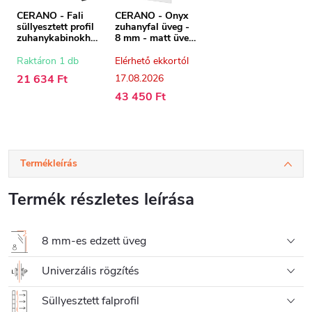
CERANO - Fali
CERANO - Onyx
süllyesztett profil
zuhanyfal üveg -
zuhanykabinokho
8 mm - matt üveg
z - 8 mm - matt
- 60x200 cm
fekete - 200 cm
Raktáron 1 db
Elérhető ekkortól
21 634 Ft
17.08.2026
43 450 Ft
Termékleírás
Termék részletes leírása
8 mm-es edzett üveg
Univerzális rögzítés
Süllyesztett falprofil