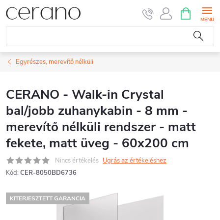
Ugrás
KOSÁR
a
fő
tartalomhoz
Egyrészes, merevítő nélküli
CERANO - Walk-in Crystal
bal/jobb zuhanykabin - 8 mm -
merevítő nélküli rendszer - matt
fekete, matt üveg - 60x200 cm
Nincs értékelés
Ugrás az értékeléshez
Kód:
CER-8050BD6736
KITERJESZTETT GARANCIA