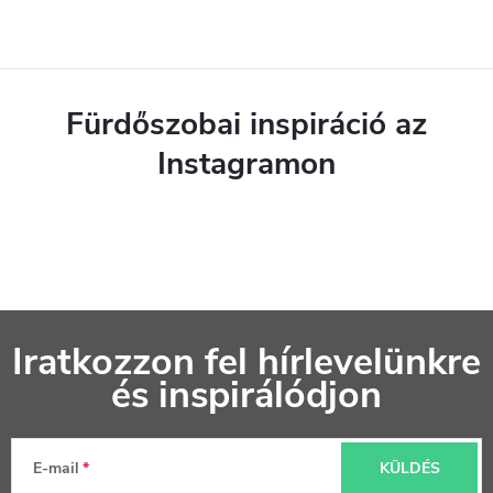
Fürdőszobai inspiráció az
Instagramon
L
Iratkozzon fel hírlevelünkre
á
és inspirálódjon
b
l
E-mail
KÜLDÉS