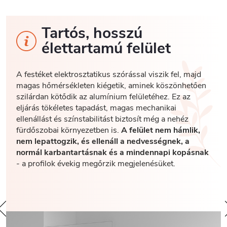
Tartós, hosszú
élettartamú felület
A festéket elektrosztatikus szórással viszik fel, majd
magas hőmérsékleten kiégetik, aminek köszönhetően
szilárdan kötődik az alumínium felületéhez. Ez az
eljárás tökéletes tapadást, magas mechanikai
ellenállást és színstabilitást biztosít még a nehéz
fürdőszobai környezetben is.
A felület nem hámlik,
nem lepattogzik, és ellenáll a nedvességnek, a
normál karbantartásnak és a mindennapi kopásnak
- a profilok évekig megőrzik megjelenésüket.