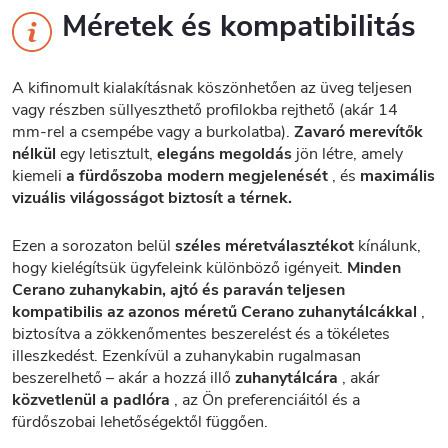
Méretek és kompatibilitás
A kifinomult kialakításnak köszönhetően az üveg teljesen
vagy részben süllyeszthető profilokba rejthető (akár 14
mm-rel a csempébe vagy a burkolatba).
Zavaró merevítők
nélkül
egy letisztult,
elegáns megoldás
jön létre, amely
kiemeli
a fürdőszoba modern megjelenését
, és
maximális
vizuális világosságot biztosít a térnek.
Ezen a sorozaton belül
széles méretválasztékot
kínálunk,
hogy kielégítsük ügyfeleink különböző igényeit.
Minden
Cerano zuhanykabin, ajtó és paraván teljesen
kompatibilis az azonos méretű Cerano zuhanytálcákkal
,
biztosítva a zökkenőmentes beszerelést és a tökéletes
illeszkedést. Ezenkívül a zuhanykabin rugalmasan
beszerelhető – akár a hozzá illő
zuhanytálcára
, akár
közvetlenül a padlóra
, az Ön preferenciáitól és a
fürdőszobai lehetőségektől függően.