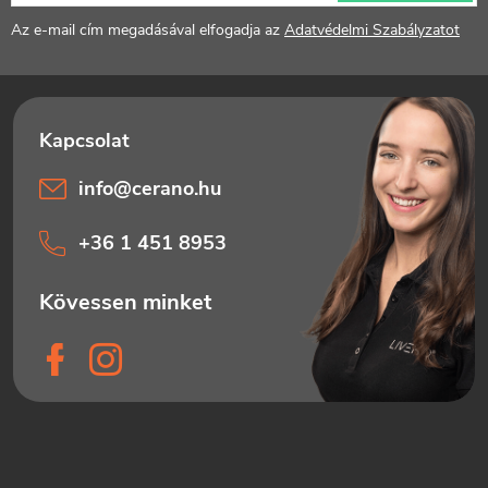
é
Az e-mail cím megadásával elfogadja az
Adatvédelmi Szabályzatot
c
info
@
cerano.hu
+36 1 451 8953